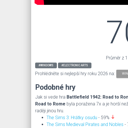
7
Průměr z 1
#WINDOWS
#ELECTRONIC ARTS
Prohlédněte si nejlepší hry roku 2026 na:
WI
Podobné hry
Jak si vede hra
Battlefield 1942: Road to R
Road to Rome
byla poražena 7x a je horší ne
raději jinou hru.
south
The Sims 3: Hrátky osudu
- 59%
The Sims Medieval Pirates and Nobles
-