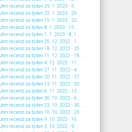
hrn recenzí za týden 29. 1. 2023 - 5....
hrn recenzí za týden 22. 1. 2023 - 29....
hrn recenzí za týden 15. 1. 2023 - 22....
hrn recenzí za týden 8. 1. 2023 - 15....
hrn recenzí za týden 1. 1. 2023 - 8. 1....
hrn recenzí za týden 25. 12. 2022 - 1....
hrn recenzí za týden 18. 12. 2022 - 25....
hrn recenzí za týden 11. 12. 2022 - 18....
hrn recenzí za týden 4. 12. 2022 - 11....
hrn recenzí za týden 27. 11. 2022 - 4....
hrn recenzí za týden 20. 11. 2022 - 27....
hrn recenzí za týden 13. 11. 2022 - 20....
hrn recenzí za týden 6. 11. 2022 - 13....
hrn recenzí za týden 30. 10. 2022 - 6....
hrn recenzí za týden 23. 10. 2022 - 30....
hrn recenzí za týden 16. 10. 2022 - 23....
hrn recenzí za týden 9. 10. 2022 - 16....
hrn recenzí za týden 2. 10. 2022 - 9....