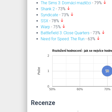
south
The Sims 3: Domácí mazlíčci
- 79%
south
Shank 2
- 73%
south
Syndicate
- 73%
south
SSX
- 78%
south
Warp
- 75%
south
Battlefield 3: Close Quarters
- 73%
south
Need for Speed: The Run
- 63%
Rozložení hodnocení - jak se nejvíce hodno
2
Počet
1
70
70
0
50%
60%
70%
Recenze