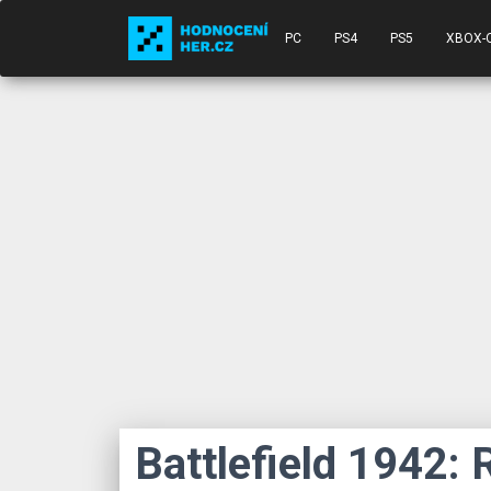
PC
PS4
PS5
XBOX-
Battlefield 1942: