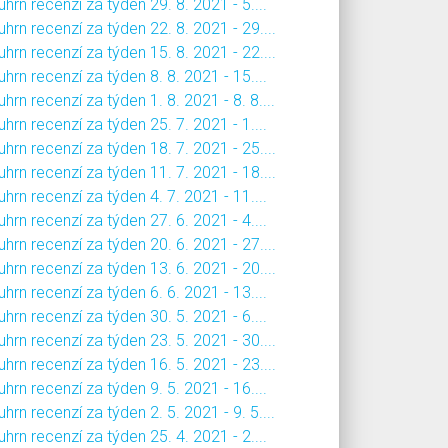
hrn recenzí za týden 29. 8. 2021 - 5....
hrn recenzí za týden 22. 8. 2021 - 29....
hrn recenzí za týden 15. 8. 2021 - 22....
hrn recenzí za týden 8. 8. 2021 - 15....
hrn recenzí za týden 1. 8. 2021 - 8. 8....
hrn recenzí za týden 25. 7. 2021 - 1....
hrn recenzí za týden 18. 7. 2021 - 25....
hrn recenzí za týden 11. 7. 2021 - 18....
hrn recenzí za týden 4. 7. 2021 - 11....
hrn recenzí za týden 27. 6. 2021 - 4....
hrn recenzí za týden 20. 6. 2021 - 27....
hrn recenzí za týden 13. 6. 2021 - 20....
hrn recenzí za týden 6. 6. 2021 - 13....
hrn recenzí za týden 30. 5. 2021 - 6....
hrn recenzí za týden 23. 5. 2021 - 30....
hrn recenzí za týden 16. 5. 2021 - 23....
hrn recenzí za týden 9. 5. 2021 - 16....
hrn recenzí za týden 2. 5. 2021 - 9. 5....
hrn recenzí za týden 25. 4. 2021 - 2....