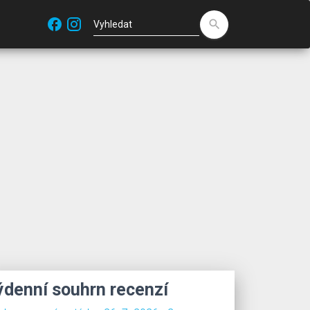
facebook
search
ýdenní souhrn recenzí