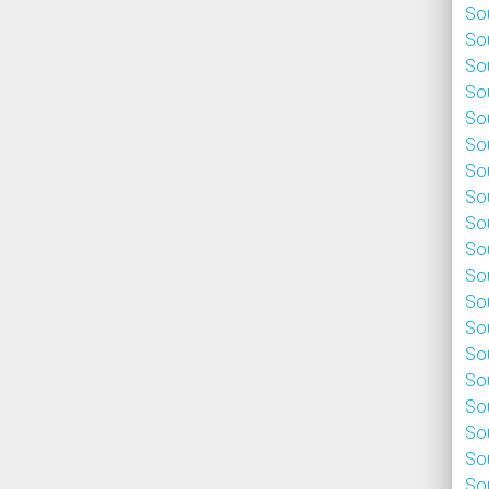
Sou
Sou
Sou
Sou
Sou
Sou
Sou
Sou
Sou
Sou
Sou
Sou
Sou
Sou
Sou
Sou
Sou
Sou
Sou