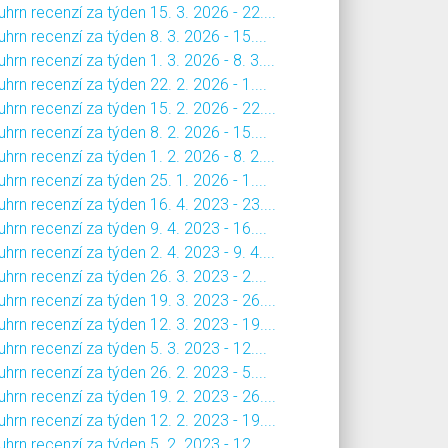
hrn recenzí za týden 15. 3. 2026 - 22....
hrn recenzí za týden 8. 3. 2026 - 15....
hrn recenzí za týden 1. 3. 2026 - 8. 3....
hrn recenzí za týden 22. 2. 2026 - 1....
hrn recenzí za týden 15. 2. 2026 - 22....
hrn recenzí za týden 8. 2. 2026 - 15....
hrn recenzí za týden 1. 2. 2026 - 8. 2....
hrn recenzí za týden 25. 1. 2026 - 1....
hrn recenzí za týden 16. 4. 2023 - 23....
hrn recenzí za týden 9. 4. 2023 - 16....
hrn recenzí za týden 2. 4. 2023 - 9. 4....
hrn recenzí za týden 26. 3. 2023 - 2....
hrn recenzí za týden 19. 3. 2023 - 26....
hrn recenzí za týden 12. 3. 2023 - 19....
hrn recenzí za týden 5. 3. 2023 - 12....
hrn recenzí za týden 26. 2. 2023 - 5....
hrn recenzí za týden 19. 2. 2023 - 26....
hrn recenzí za týden 12. 2. 2023 - 19....
hrn recenzí za týden 5. 2. 2023 - 12....