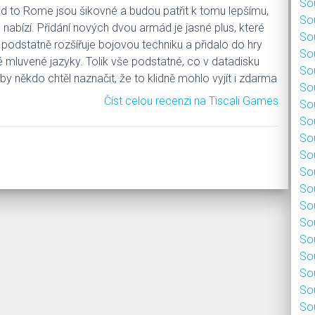
Sou
 to Rome jsou šikovné a budou patřit k tomu lepšímu,
Sou
d nabízí. Přidání nových dvou armád je jasné plus, které
Sou
u, podstatně rozšířuje bojovou techniku a přidalo do hry
Sou
é mluvené jazyky. Tolik vše podstatné, co v datadisku
Sou
y někdo chtěl naznačit, že to klidně mohlo vyjít i zdarma
Sou
Číst celou recenzi na Tiscali Games
Sou
Sou
Sou
Sou
Sou
Sou
Sou
Sou
Sou
Sou
Sou
Sou
Sou