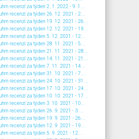
hrn recenzí za týden 2. 1. 2022 - 9. 1....
hrn recenzí za týden 26. 12. 2021 - 2....
hrn recenzí za týden 19. 12. 2021 - 26....
hrn recenzí za týden 12. 12. 2021 - 19....
hrn recenzí za týden 5. 12. 2021 - 12....
hrn recenzí za týden 28. 11. 2021 - 5....
hrn recenzí za týden 21. 11. 2021 - 28....
hrn recenzí za týden 14. 11. 2021 - 21....
hrn recenzí za týden 7. 11. 2021 - 14....
hrn recenzí za týden 31. 10. 2021 - 7....
hrn recenzí za týden 24. 10. 2021 - 31....
hrn recenzí za týden 17. 10. 2021 - 24....
hrn recenzí za týden 10. 10. 2021 - 17....
hrn recenzí za týden 3. 10. 2021 - 10....
hrn recenzí za týden 26. 9. 2021 - 3....
hrn recenzí za týden 19. 9. 2021 - 26....
hrn recenzí za týden 12. 9. 2021 - 19....
hrn recenzí za týden 5. 9. 2021 - 12....