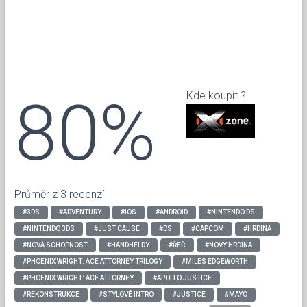
80%
Kde koupit ?
Průměr z 3 recenzí
#3DS
#ADVENTURY
#IOS
#ANDROID
#NINTENDO DS
#NINTENDO 3DS
#JUST CAUSE
#DS
#CAPCOM
#HRDINA
#NOVÁ SCHOPNOST
#HANDHELDY
#ŘEČ
#NOVÝ HRDINA
#PHOENIX WRIGHT: ACE ATTORNEY TRILOGY
#MILES EDGEWORTH
#PHOENIX WRIGHT: ACE ATTORNEY
#APOLLO JUSTICE
#REKONSTRUKCE
#STYLOVÉ INTRO
#JUSTICE
#MAYO