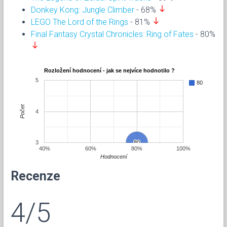
south
Donkey Kong: Jungle Climber
- 68%
south
LEGO The Lord of the Rings
- 81%
Final Fantasy Crystal Chronicles: Ring of Fates
- 80%
south
Rozložení hodnocení - jak se nejvíce hodnotilo ?
5
80
Počet
4
3
80
80
40%
60%
80%
100%
Hodnocení
Recenze
4/5