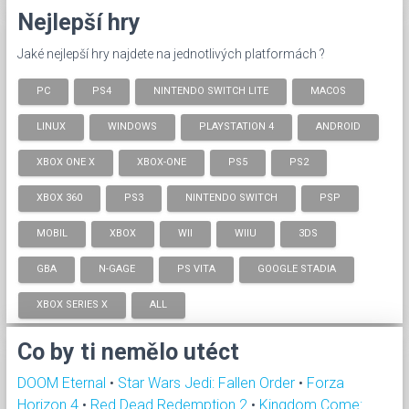
Nejlepší hry
Jaké nejlepší hry najdete na jednotlivých platformách ?
PC
PS4
NINTENDO SWITCH LITE
MACOS
LINUX
WINDOWS
PLAYSTATION 4
ANDROID
XBOX ONE X
XBOX-ONE
PS5
PS2
XBOX 360
PS3
NINTENDO SWITCH
PSP
MOBIL
XBOX
WII
WIIU
3DS
GBA
N-GAGE
PS VITA
GOOGLE STADIA
XBOX SERIES X
ALL
Co by ti nemělo utéct
DOOM Eternal
•
Star Wars Jedi: Fallen Order
•
Forza
Horizon 4
•
Red Dead Redemption 2
•
Kingdom Come: