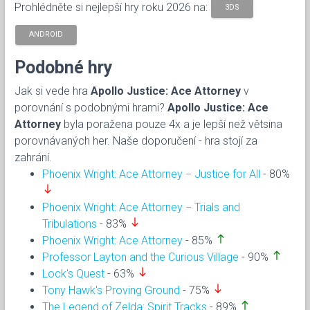
Prohlédněte si nejlepší hry roku 2026 na:
3DS
ANDROID
Podobné hry
Jak si vede hra
Apollo Justice: Ace Attorney
v
porovnání s podobnými hrami?
Apollo Justice: Ace
Attorney
byla poražena pouze 4x a je lepší než větsina
porovnávaných her. Naše doporučení - hra stojí za
zahrání.
Phoenix Wright: Ace Attorney − Justice for All
- 80%
south
Phoenix Wright: Ace Attorney − Trials and
south
Tribulations
- 83%
north
Phoenix Wright: Ace Attorney
- 85%
north
Professor Layton and the Curious Village
- 90%
south
Lock's Quest
- 63%
south
Tony Hawk's Proving Ground
- 75%
north
The Legend of Zelda: Spirit Tracks
- 89%