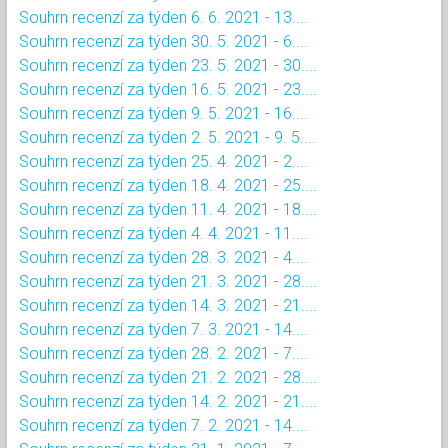
Souhrn recenzí za týden 6. 6. 2021 - 13....
Souhrn recenzí za týden 30. 5. 2021 - 6....
Souhrn recenzí za týden 23. 5. 2021 - 30....
Souhrn recenzí za týden 16. 5. 2021 - 23....
Souhrn recenzí za týden 9. 5. 2021 - 16....
Souhrn recenzí za týden 2. 5. 2021 - 9. 5....
Souhrn recenzí za týden 25. 4. 2021 - 2....
Souhrn recenzí za týden 18. 4. 2021 - 25....
Souhrn recenzí za týden 11. 4. 2021 - 18....
Souhrn recenzí za týden 4. 4. 2021 - 11....
Souhrn recenzí za týden 28. 3. 2021 - 4....
Souhrn recenzí za týden 21. 3. 2021 - 28....
Souhrn recenzí za týden 14. 3. 2021 - 21....
Souhrn recenzí za týden 7. 3. 2021 - 14....
Souhrn recenzí za týden 28. 2. 2021 - 7....
Souhrn recenzí za týden 21. 2. 2021 - 28....
Souhrn recenzí za týden 14. 2. 2021 - 21....
Souhrn recenzí za týden 7. 2. 2021 - 14....