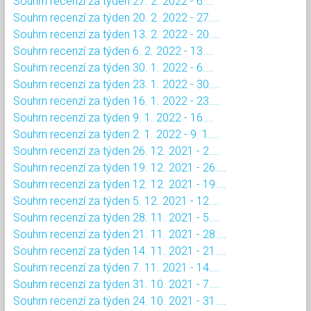
Souhrn recenzí za týden 27. 2. 2022 - 6....
Souhrn recenzí za týden 20. 2. 2022 - 27....
Souhrn recenzí za týden 13. 2. 2022 - 20....
Souhrn recenzí za týden 6. 2. 2022 - 13....
Souhrn recenzí za týden 30. 1. 2022 - 6....
Souhrn recenzí za týden 23. 1. 2022 - 30....
Souhrn recenzí za týden 16. 1. 2022 - 23....
Souhrn recenzí za týden 9. 1. 2022 - 16....
Souhrn recenzí za týden 2. 1. 2022 - 9. 1....
Souhrn recenzí za týden 26. 12. 2021 - 2....
Souhrn recenzí za týden 19. 12. 2021 - 26....
Souhrn recenzí za týden 12. 12. 2021 - 19....
Souhrn recenzí za týden 5. 12. 2021 - 12....
Souhrn recenzí za týden 28. 11. 2021 - 5....
Souhrn recenzí za týden 21. 11. 2021 - 28....
Souhrn recenzí za týden 14. 11. 2021 - 21....
Souhrn recenzí za týden 7. 11. 2021 - 14....
Souhrn recenzí za týden 31. 10. 2021 - 7....
Souhrn recenzí za týden 24. 10. 2021 - 31....