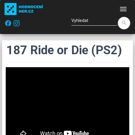
Nav
facebook
search
187 Ride or Die (PS2)