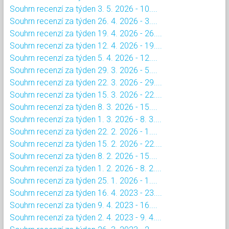
Souhrn recenzí za týden 3. 5. 2026 - 10....
Souhrn recenzí za týden 26. 4. 2026 - 3....
Souhrn recenzí za týden 19. 4. 2026 - 26....
Souhrn recenzí za týden 12. 4. 2026 - 19....
Souhrn recenzí za týden 5. 4. 2026 - 12....
Souhrn recenzí za týden 29. 3. 2026 - 5....
Souhrn recenzí za týden 22. 3. 2026 - 29....
Souhrn recenzí za týden 15. 3. 2026 - 22....
Souhrn recenzí za týden 8. 3. 2026 - 15....
Souhrn recenzí za týden 1. 3. 2026 - 8. 3....
Souhrn recenzí za týden 22. 2. 2026 - 1....
Souhrn recenzí za týden 15. 2. 2026 - 22....
Souhrn recenzí za týden 8. 2. 2026 - 15....
Souhrn recenzí za týden 1. 2. 2026 - 8. 2....
Souhrn recenzí za týden 25. 1. 2026 - 1....
Souhrn recenzí za týden 16. 4. 2023 - 23....
Souhrn recenzí za týden 9. 4. 2023 - 16....
Souhrn recenzí za týden 2. 4. 2023 - 9. 4....