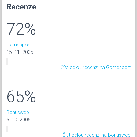
Recenze
72%
Gamesport
15. 11. 2005
Číst celou recenzi na Gamesport
65%
Bonusweb
6. 10. 2005
Číst celou recenzi na Bonusweb