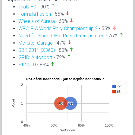
north
Trials HD
- 90%
south
Formula Fusion
- 55%
south
Wheels of Aurelia
- 60%
south
WRC: FIA World Rally Championship 2
- 55%
north
Need for Speed: Hot Pursuit Remastered
- 76%
south
Monster Garage
- 47%
north
SBK 2011 (X360)
- 80%
north
GRID: Autosport
- 72%
north
F1 2010
- 83%
Rozložení hodnocení - jak se nejvíce hodnotilo ?
2
72
65
Počet
1
65
65
72
72
0
40%
60%
80%
100%
Hodnocení