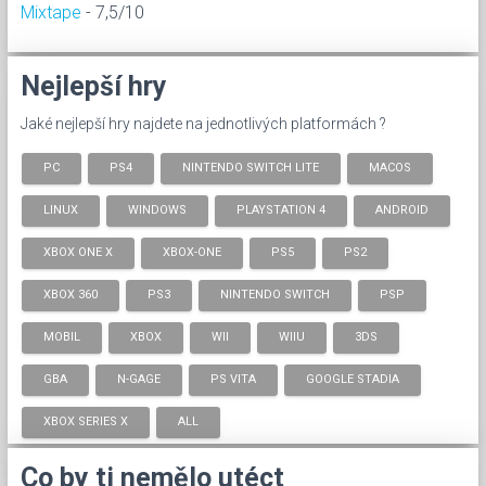
Mixtape
- 7,5/10
Nejlepší hry
Jaké nejlepší hry najdete na jednotlivých platformách ?
PC
PS4
NINTENDO SWITCH LITE
MACOS
LINUX
WINDOWS
PLAYSTATION 4
ANDROID
XBOX ONE X
XBOX-ONE
PS5
PS2
XBOX 360
PS3
NINTENDO SWITCH
PSP
MOBIL
XBOX
WII
WIIU
3DS
GBA
N-GAGE
PS VITA
GOOGLE STADIA
XBOX SERIES X
ALL
Co by ti nemělo utéct