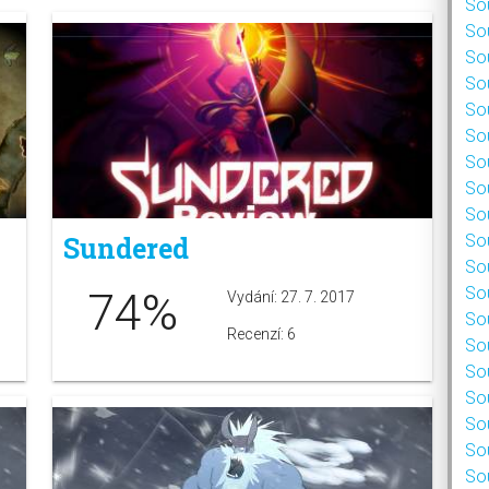
Sou
Sou
Sou
Sou
Sou
Sou
Sou
Sou
Sou
Sou
Sundered
Sou
Sou
74%
Vydání: 27. 7. 2017
Sou
Recenzí: 6
Sou
Sou
Sou
Sou
Sou
Sou