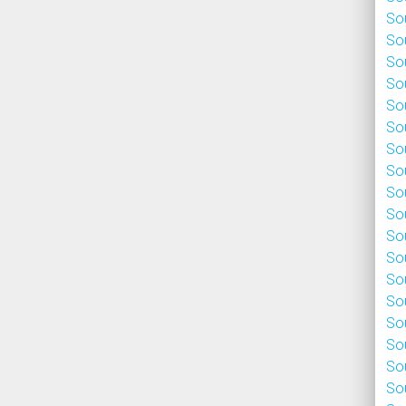
Sou
Sou
Sou
Sou
Sou
Sou
Sou
Sou
Sou
Sou
Sou
Sou
Sou
Sou
Sou
Sou
Sou
Sou