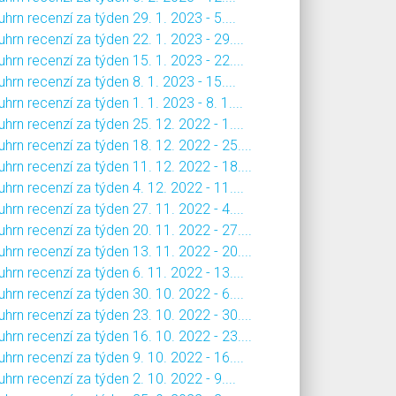
hrn recenzí za týden 29. 1. 2023 - 5....
hrn recenzí za týden 22. 1. 2023 - 29....
hrn recenzí za týden 15. 1. 2023 - 22....
hrn recenzí za týden 8. 1. 2023 - 15....
hrn recenzí za týden 1. 1. 2023 - 8. 1....
hrn recenzí za týden 25. 12. 2022 - 1....
hrn recenzí za týden 18. 12. 2022 - 25....
hrn recenzí za týden 11. 12. 2022 - 18....
hrn recenzí za týden 4. 12. 2022 - 11....
hrn recenzí za týden 27. 11. 2022 - 4....
hrn recenzí za týden 20. 11. 2022 - 27....
hrn recenzí za týden 13. 11. 2022 - 20....
hrn recenzí za týden 6. 11. 2022 - 13....
hrn recenzí za týden 30. 10. 2022 - 6....
hrn recenzí za týden 23. 10. 2022 - 30....
hrn recenzí za týden 16. 10. 2022 - 23....
hrn recenzí za týden 9. 10. 2022 - 16....
hrn recenzí za týden 2. 10. 2022 - 9....