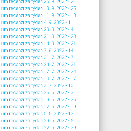
hrn recenzí za týden 25. 9. 2022 - 2....
hrn recenzí za týden 18. 9. 2022 - 25....
hrn recenzí za týden 11. 9. 2022 - 18....
hrn recenzí za týden 4. 9. 2022 - 11....
hrn recenzí za týden 28. 8. 2022 - 4....
hrn recenzí za týden 21. 8. 2022 - 28....
hrn recenzí za týden 14. 8. 2022 - 21....
hrn recenzí za týden 7. 8. 2022 - 14....
hrn recenzí za týden 31. 7. 2022 - 7....
hrn recenzí za týden 24. 7. 2022 - 31....
hrn recenzí za týden 17. 7. 2022 - 24....
hrn recenzí za týden 10. 7. 2022 - 17....
hrn recenzí za týden 3. 7. 2022 - 10....
hrn recenzí za týden 26. 6. 2022 - 3....
hrn recenzí za týden 19. 6. 2022 - 26....
hrn recenzí za týden 12. 6. 2022 - 19....
hrn recenzí za týden 5. 6. 2022 - 12....
hrn recenzí za týden 29. 5. 2022 - 5....
hrn recenzí za týden 22. 5. 2022 - 29....