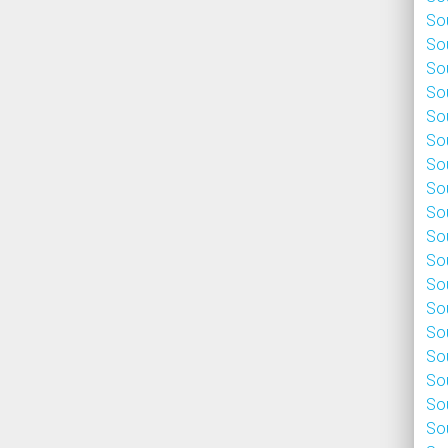
Sou
Sou
Sou
Sou
Sou
Sou
Sou
Sou
Sou
Sou
Sou
Sou
Sou
Sou
Sou
Sou
Sou
Sou