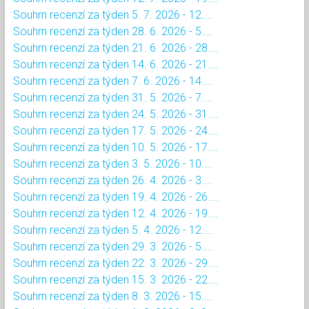
Souhrn recenzí za týden 5. 7. 2026 - 12....
Souhrn recenzí za týden 28. 6. 2026 - 5....
Souhrn recenzí za týden 21. 6. 2026 - 28....
Souhrn recenzí za týden 14. 6. 2026 - 21....
Souhrn recenzí za týden 7. 6. 2026 - 14....
Souhrn recenzí za týden 31. 5. 2026 - 7....
Souhrn recenzí za týden 24. 5. 2026 - 31....
Souhrn recenzí za týden 17. 5. 2026 - 24....
Souhrn recenzí za týden 10. 5. 2026 - 17....
Souhrn recenzí za týden 3. 5. 2026 - 10....
Souhrn recenzí za týden 26. 4. 2026 - 3....
Souhrn recenzí za týden 19. 4. 2026 - 26....
Souhrn recenzí za týden 12. 4. 2026 - 19....
Souhrn recenzí za týden 5. 4. 2026 - 12....
Souhrn recenzí za týden 29. 3. 2026 - 5....
Souhrn recenzí za týden 22. 3. 2026 - 29....
Souhrn recenzí za týden 15. 3. 2026 - 22....
Souhrn recenzí za týden 8. 3. 2026 - 15....