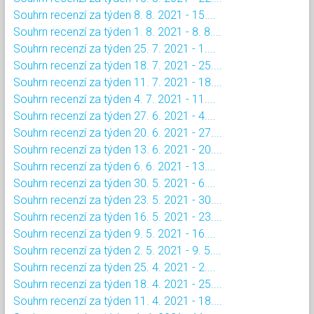
Souhrn recenzí za týden 8. 8. 2021 - 15....
Souhrn recenzí za týden 1. 8. 2021 - 8. 8....
Souhrn recenzí za týden 25. 7. 2021 - 1....
Souhrn recenzí za týden 18. 7. 2021 - 25....
Souhrn recenzí za týden 11. 7. 2021 - 18....
Souhrn recenzí za týden 4. 7. 2021 - 11....
Souhrn recenzí za týden 27. 6. 2021 - 4....
Souhrn recenzí za týden 20. 6. 2021 - 27....
Souhrn recenzí za týden 13. 6. 2021 - 20....
Souhrn recenzí za týden 6. 6. 2021 - 13....
Souhrn recenzí za týden 30. 5. 2021 - 6....
Souhrn recenzí za týden 23. 5. 2021 - 30....
Souhrn recenzí za týden 16. 5. 2021 - 23....
Souhrn recenzí za týden 9. 5. 2021 - 16....
Souhrn recenzí za týden 2. 5. 2021 - 9. 5....
Souhrn recenzí za týden 25. 4. 2021 - 2....
Souhrn recenzí za týden 18. 4. 2021 - 25....
Souhrn recenzí za týden 11. 4. 2021 - 18....