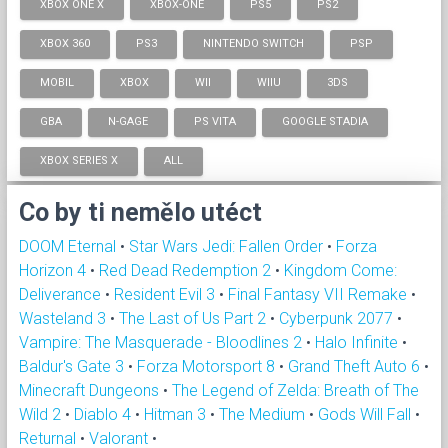
XBOX ONE X
XBOX-ONE
PS5
PS2
XBOX 360
PS3
NINTENDO SWITCH
PSP
MOBIL
XBOX
WII
WIIU
3DS
GBA
N-GAGE
PS VITA
GOOGLE STADIA
XBOX SERIES X
ALL
Co by ti nemělo utéct
DOOM Eternal
•
Star Wars Jedi: Fallen Order
•
Forza
Horizon 4
•
Red Dead Redemption 2
•
Kingdom Come:
Deliverance
•
Resident Evil 3
•
Final Fantasy VII Remake
•
Wasteland 3
•
The Last of Us Part 2
•
Cyberpunk 2077
•
Vampire: The Masquerade - Bloodlines 2
•
Halo Infinite
•
Baldur's Gate 3
•
Forza Motorsport 8
•
Grand Theft Auto 6
•
Minecraft Dungeons
•
The Legend of Zelda: Breath of The
Wild 2
•
Diablo 4
•
Hitman 3
•
The Medium
•
Gods Will Fall
•
Returnal
•
Valorant
•