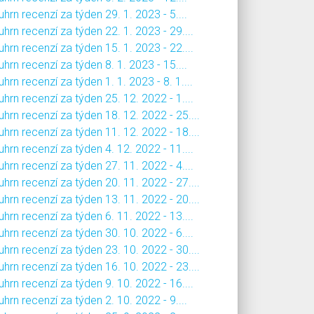
hrn recenzí za týden 29. 1. 2023 - 5....
hrn recenzí za týden 22. 1. 2023 - 29....
hrn recenzí za týden 15. 1. 2023 - 22....
hrn recenzí za týden 8. 1. 2023 - 15....
hrn recenzí za týden 1. 1. 2023 - 8. 1....
hrn recenzí za týden 25. 12. 2022 - 1....
hrn recenzí za týden 18. 12. 2022 - 25....
hrn recenzí za týden 11. 12. 2022 - 18....
hrn recenzí za týden 4. 12. 2022 - 11....
hrn recenzí za týden 27. 11. 2022 - 4....
hrn recenzí za týden 20. 11. 2022 - 27....
hrn recenzí za týden 13. 11. 2022 - 20....
hrn recenzí za týden 6. 11. 2022 - 13....
hrn recenzí za týden 30. 10. 2022 - 6....
hrn recenzí za týden 23. 10. 2022 - 30....
hrn recenzí za týden 16. 10. 2022 - 23....
hrn recenzí za týden 9. 10. 2022 - 16....
hrn recenzí za týden 2. 10. 2022 - 9....