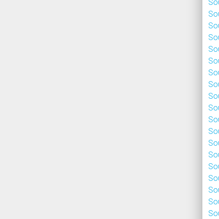
Sou
Sou
Sou
Sou
Sou
Sou
Sou
Sou
Sou
Sou
Sou
Sou
Sou
Sou
Sou
Sou
Sou
Sou
Sou