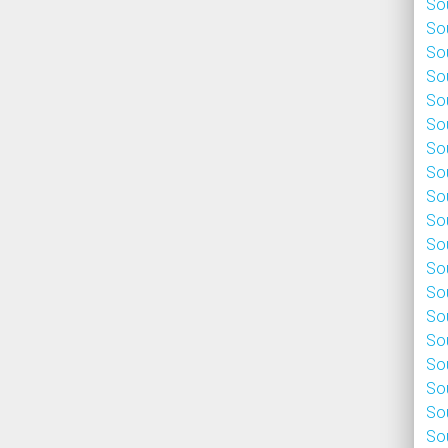
Sou
Sou
Sou
Sou
Sou
Sou
Sou
Sou
Sou
Sou
Sou
Sou
Sou
Sou
Sou
Sou
Sou
Sou
Sou