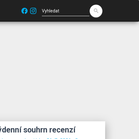
facebook
search
ýdenní souhrn recenzí