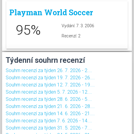
Playman World Soccer
95%
Vydání: 7. 3. 2006
Recenzí: 2
Týdenní souhrn recenzí
Souhrn recenzí za týden 26. 7. 2026 - 2....
Souhrn recenzí za týden 19. 7. 2026 - 26....
Souhrn recenzí za týden 12. 7. 2026 - 19....
Souhrn recenzí za týden 5. 7. 2026 - 12....
Souhrn recenzí za týden 28. 6. 2026 - 5....
Souhrn recenzí za týden 21. 6. 2026 - 28....
Souhrn recenzí za týden 14. 6. 2026 - 21....
Souhrn recenzí za týden 7. 6. 2026 - 14....
Souhrn recenzí za týden 31. 5. 2026 - 7....