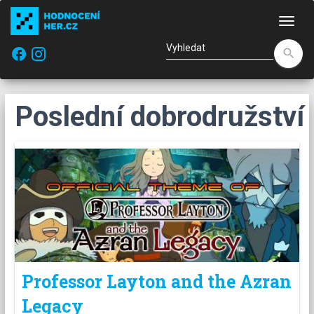
Nav
facebook
search
Poslední dobrodružství
Professor Layton and the Azran
Legacy