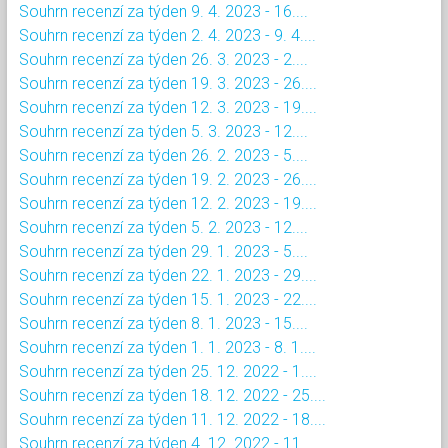
Souhrn recenzí za týden 9. 4. 2023 - 16....
Souhrn recenzí za týden 2. 4. 2023 - 9. 4....
Souhrn recenzí za týden 26. 3. 2023 - 2....
Souhrn recenzí za týden 19. 3. 2023 - 26....
Souhrn recenzí za týden 12. 3. 2023 - 19....
Souhrn recenzí za týden 5. 3. 2023 - 12....
Souhrn recenzí za týden 26. 2. 2023 - 5....
Souhrn recenzí za týden 19. 2. 2023 - 26....
Souhrn recenzí za týden 12. 2. 2023 - 19....
Souhrn recenzí za týden 5. 2. 2023 - 12....
Souhrn recenzí za týden 29. 1. 2023 - 5....
Souhrn recenzí za týden 22. 1. 2023 - 29....
Souhrn recenzí za týden 15. 1. 2023 - 22....
Souhrn recenzí za týden 8. 1. 2023 - 15....
Souhrn recenzí za týden 1. 1. 2023 - 8. 1....
Souhrn recenzí za týden 25. 12. 2022 - 1....
Souhrn recenzí za týden 18. 12. 2022 - 25....
Souhrn recenzí za týden 11. 12. 2022 - 18....
Souhrn recenzí za týden 4. 12. 2022 - 11....