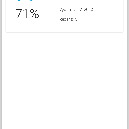
71%
Vydání: 7. 12. 2013
Recenzí: 5