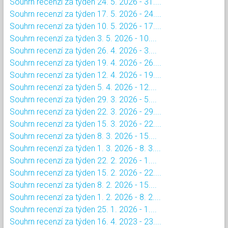
Souhrn recenzí za týden 24. 5. 2026 - 31....
Souhrn recenzí za týden 17. 5. 2026 - 24....
Souhrn recenzí za týden 10. 5. 2026 - 17....
Souhrn recenzí za týden 3. 5. 2026 - 10....
Souhrn recenzí za týden 26. 4. 2026 - 3....
Souhrn recenzí za týden 19. 4. 2026 - 26....
Souhrn recenzí za týden 12. 4. 2026 - 19....
Souhrn recenzí za týden 5. 4. 2026 - 12....
Souhrn recenzí za týden 29. 3. 2026 - 5....
Souhrn recenzí za týden 22. 3. 2026 - 29....
Souhrn recenzí za týden 15. 3. 2026 - 22....
Souhrn recenzí za týden 8. 3. 2026 - 15....
Souhrn recenzí za týden 1. 3. 2026 - 8. 3....
Souhrn recenzí za týden 22. 2. 2026 - 1....
Souhrn recenzí za týden 15. 2. 2026 - 22....
Souhrn recenzí za týden 8. 2. 2026 - 15....
Souhrn recenzí za týden 1. 2. 2026 - 8. 2....
Souhrn recenzí za týden 25. 1. 2026 - 1....
Souhrn recenzí za týden 16. 4. 2023 - 23....