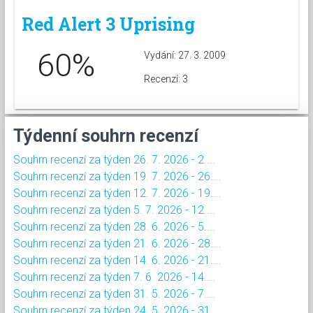
Red Alert 3 Uprising
60%
Vydání: 27. 3. 2009
Recenzí: 3
Týdenní souhrn recenzí
Souhrn recenzí za týden 26. 7. 2026 - 2....
Souhrn recenzí za týden 19. 7. 2026 - 26....
Souhrn recenzí za týden 12. 7. 2026 - 19....
Souhrn recenzí za týden 5. 7. 2026 - 12....
Souhrn recenzí za týden 28. 6. 2026 - 5....
Souhrn recenzí za týden 21. 6. 2026 - 28....
Souhrn recenzí za týden 14. 6. 2026 - 21....
Souhrn recenzí za týden 7. 6. 2026 - 14....
Souhrn recenzí za týden 31. 5. 2026 - 7....
Souhrn recenzí za týden 24. 5. 2026 - 31....