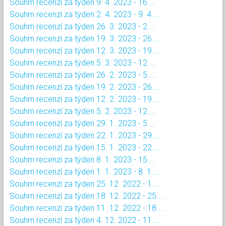
Souhrn recenzí za týden 9. 4. 2023 - 16....
Souhrn recenzí za týden 2. 4. 2023 - 9. 4....
Souhrn recenzí za týden 26. 3. 2023 - 2....
Souhrn recenzí za týden 19. 3. 2023 - 26....
Souhrn recenzí za týden 12. 3. 2023 - 19....
Souhrn recenzí za týden 5. 3. 2023 - 12....
Souhrn recenzí za týden 26. 2. 2023 - 5....
Souhrn recenzí za týden 19. 2. 2023 - 26....
Souhrn recenzí za týden 12. 2. 2023 - 19....
Souhrn recenzí za týden 5. 2. 2023 - 12....
Souhrn recenzí za týden 29. 1. 2023 - 5....
Souhrn recenzí za týden 22. 1. 2023 - 29....
Souhrn recenzí za týden 15. 1. 2023 - 22....
Souhrn recenzí za týden 8. 1. 2023 - 15....
Souhrn recenzí za týden 1. 1. 2023 - 8. 1....
Souhrn recenzí za týden 25. 12. 2022 - 1....
Souhrn recenzí za týden 18. 12. 2022 - 25....
Souhrn recenzí za týden 11. 12. 2022 - 18....
Souhrn recenzí za týden 4. 12. 2022 - 11....