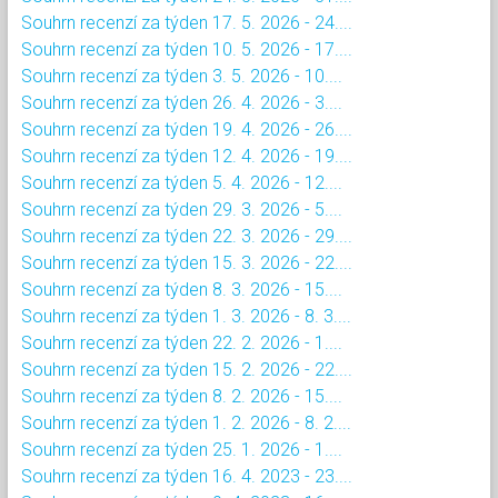
Souhrn recenzí za týden 17. 5. 2026 - 24....
Souhrn recenzí za týden 10. 5. 2026 - 17....
Souhrn recenzí za týden 3. 5. 2026 - 10....
Souhrn recenzí za týden 26. 4. 2026 - 3....
Souhrn recenzí za týden 19. 4. 2026 - 26....
Souhrn recenzí za týden 12. 4. 2026 - 19....
Souhrn recenzí za týden 5. 4. 2026 - 12....
Souhrn recenzí za týden 29. 3. 2026 - 5....
Souhrn recenzí za týden 22. 3. 2026 - 29....
Souhrn recenzí za týden 15. 3. 2026 - 22....
Souhrn recenzí za týden 8. 3. 2026 - 15....
Souhrn recenzí za týden 1. 3. 2026 - 8. 3....
Souhrn recenzí za týden 22. 2. 2026 - 1....
Souhrn recenzí za týden 15. 2. 2026 - 22....
Souhrn recenzí za týden 8. 2. 2026 - 15....
Souhrn recenzí za týden 1. 2. 2026 - 8. 2....
Souhrn recenzí za týden 25. 1. 2026 - 1....
Souhrn recenzí za týden 16. 4. 2023 - 23....