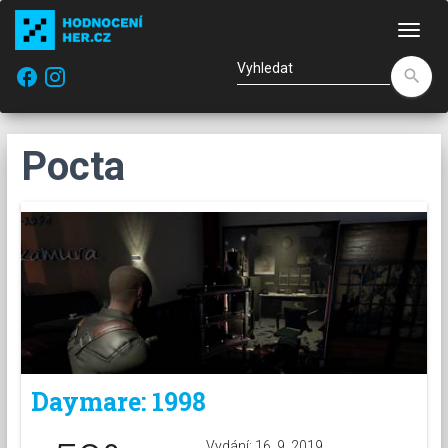
Nav
facebook
search
Pocta
Daymare: 1998
Vydání: 16. 9. 2019