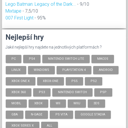
Lego Batman: Legacy of the Dark...
- 9/10
Mixtape
- 7,5/10
007 First Light
- 95%
Nejlepší hry
Jaké nejlepší hry najdete na jednotlivých platformách ?
PC
PS4
NINTENDO SWITCH LITE
MACOS
LINUX
WINDOWS
PLAYSTATION 4
ANDROID
XBOX ONE X
XBOX-ONE
PS5
PS2
XBOX 360
PS3
NINTENDO SWITCH
PSP
MOBIL
XBOX
WII
WIIU
3DS
GBA
N-GAGE
PS VITA
GOOGLE STADIA
XBOX SERIES X
ALL