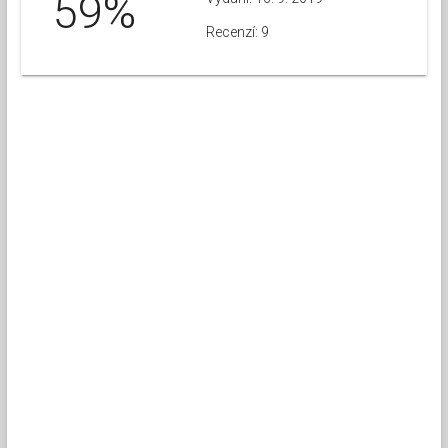
59%
Recenzí: 9