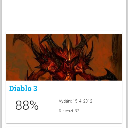
Diablo 3
88%
Vydání: 15. 4. 2012
Recenzí: 37