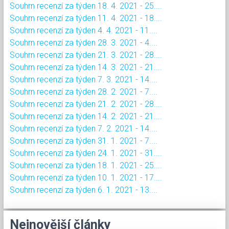
Souhrn recenzí za týden 18. 4. 2021 - 25....
Souhrn recenzí za týden 11. 4. 2021 - 18....
Souhrn recenzí za týden 4. 4. 2021 - 11....
Souhrn recenzí za týden 28. 3. 2021 - 4....
Souhrn recenzí za týden 21. 3. 2021 - 28....
Souhrn recenzí za týden 14. 3. 2021 - 21....
Souhrn recenzí za týden 7. 3. 2021 - 14....
Souhrn recenzí za týden 28. 2. 2021 - 7....
Souhrn recenzí za týden 21. 2. 2021 - 28....
Souhrn recenzí za týden 14. 2. 2021 - 21....
Souhrn recenzí za týden 7. 2. 2021 - 14....
Souhrn recenzí za týden 31. 1. 2021 - 7....
Souhrn recenzí za týden 24. 1. 2021 - 31....
Souhrn recenzí za týden 18. 1. 2021 - 25....
Souhrn recenzí za týden 10. 1. 2021 - 17....
Souhrn recenzí za týden 6. 1. 2021 - 13....
Nejnovější články