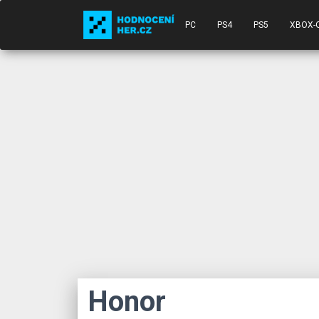
PC
PS4
PS5
XBOX-
Honor