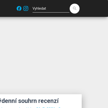
facebook
search
ýdenní souhrn recenzí