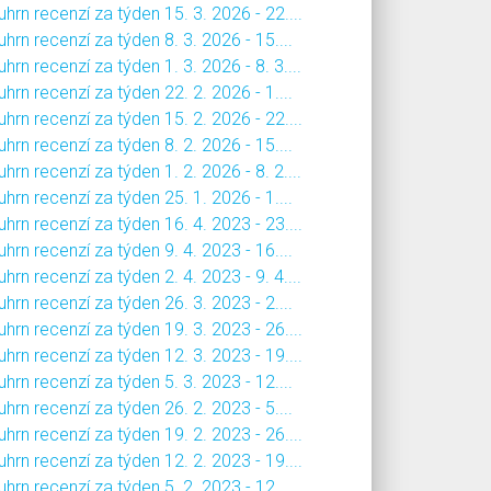
hrn recenzí za týden 15. 3. 2026 - 22....
hrn recenzí za týden 8. 3. 2026 - 15....
hrn recenzí za týden 1. 3. 2026 - 8. 3....
hrn recenzí za týden 22. 2. 2026 - 1....
hrn recenzí za týden 15. 2. 2026 - 22....
hrn recenzí za týden 8. 2. 2026 - 15....
hrn recenzí za týden 1. 2. 2026 - 8. 2....
hrn recenzí za týden 25. 1. 2026 - 1....
hrn recenzí za týden 16. 4. 2023 - 23....
hrn recenzí za týden 9. 4. 2023 - 16....
hrn recenzí za týden 2. 4. 2023 - 9. 4....
hrn recenzí za týden 26. 3. 2023 - 2....
hrn recenzí za týden 19. 3. 2023 - 26....
hrn recenzí za týden 12. 3. 2023 - 19....
hrn recenzí za týden 5. 3. 2023 - 12....
hrn recenzí za týden 26. 2. 2023 - 5....
hrn recenzí za týden 19. 2. 2023 - 26....
hrn recenzí za týden 12. 2. 2023 - 19....
hrn recenzí za týden 5. 2. 2023 - 12....