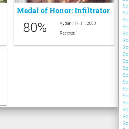
Sou
Medal of Honor: Infiltrator
Sou
Sou
80%
Vydání: 17. 11. 2003
Sou
Recenzí: 1
Sou
Sou
Sou
Sou
Sou
Sou
Sou
Sou
Sou
Sou
Sou
Sou
Sou
Sou