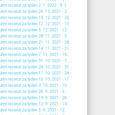
hrn recenzí za týden 2. 1. 2022 - 9. 1....
hrn recenzí za týden 26. 12. 2021 - 2....
hrn recenzí za týden 19. 12. 2021 - 26....
hrn recenzí za týden 12. 12. 2021 - 19....
hrn recenzí za týden 5. 12. 2021 - 12....
hrn recenzí za týden 28. 11. 2021 - 5....
hrn recenzí za týden 21. 11. 2021 - 28....
hrn recenzí za týden 14. 11. 2021 - 21....
hrn recenzí za týden 7. 11. 2021 - 14....
hrn recenzí za týden 31. 10. 2021 - 7....
hrn recenzí za týden 24. 10. 2021 - 31....
hrn recenzí za týden 17. 10. 2021 - 24....
hrn recenzí za týden 10. 10. 2021 - 17....
hrn recenzí za týden 3. 10. 2021 - 10....
hrn recenzí za týden 26. 9. 2021 - 3....
hrn recenzí za týden 19. 9. 2021 - 26....
hrn recenzí za týden 12. 9. 2021 - 19....
hrn recenzí za týden 5. 9. 2021 - 12....