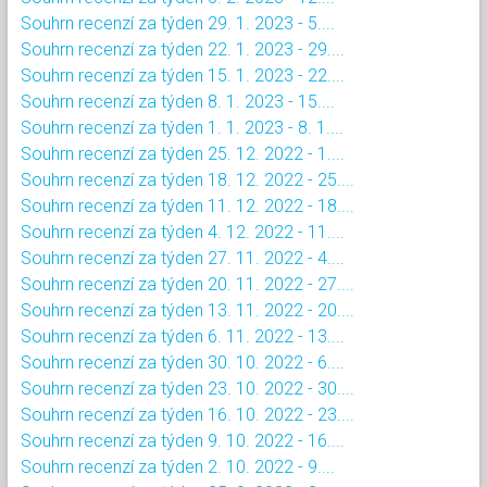
Souhrn recenzí za týden 29. 1. 2023 - 5....
Souhrn recenzí za týden 22. 1. 2023 - 29....
Souhrn recenzí za týden 15. 1. 2023 - 22....
Souhrn recenzí za týden 8. 1. 2023 - 15....
Souhrn recenzí za týden 1. 1. 2023 - 8. 1....
Souhrn recenzí za týden 25. 12. 2022 - 1....
Souhrn recenzí za týden 18. 12. 2022 - 25....
Souhrn recenzí za týden 11. 12. 2022 - 18....
Souhrn recenzí za týden 4. 12. 2022 - 11....
Souhrn recenzí za týden 27. 11. 2022 - 4....
Souhrn recenzí za týden 20. 11. 2022 - 27....
Souhrn recenzí za týden 13. 11. 2022 - 20....
Souhrn recenzí za týden 6. 11. 2022 - 13....
Souhrn recenzí za týden 30. 10. 2022 - 6....
Souhrn recenzí za týden 23. 10. 2022 - 30....
Souhrn recenzí za týden 16. 10. 2022 - 23....
Souhrn recenzí za týden 9. 10. 2022 - 16....
Souhrn recenzí za týden 2. 10. 2022 - 9....