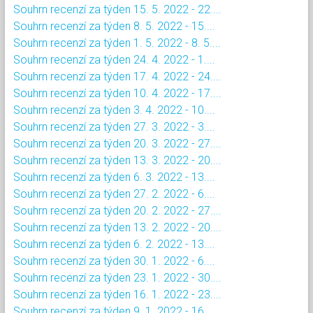
Souhrn recenzí za týden 15. 5. 2022 - 22....
Souhrn recenzí za týden 8. 5. 2022 - 15....
Souhrn recenzí za týden 1. 5. 2022 - 8. 5....
Souhrn recenzí za týden 24. 4. 2022 - 1....
Souhrn recenzí za týden 17. 4. 2022 - 24....
Souhrn recenzí za týden 10. 4. 2022 - 17....
Souhrn recenzí za týden 3. 4. 2022 - 10....
Souhrn recenzí za týden 27. 3. 2022 - 3....
Souhrn recenzí za týden 20. 3. 2022 - 27....
Souhrn recenzí za týden 13. 3. 2022 - 20....
Souhrn recenzí za týden 6. 3. 2022 - 13....
Souhrn recenzí za týden 27. 2. 2022 - 6....
Souhrn recenzí za týden 20. 2. 2022 - 27....
Souhrn recenzí za týden 13. 2. 2022 - 20....
Souhrn recenzí za týden 6. 2. 2022 - 13....
Souhrn recenzí za týden 30. 1. 2022 - 6....
Souhrn recenzí za týden 23. 1. 2022 - 30....
Souhrn recenzí za týden 16. 1. 2022 - 23....
Souhrn recenzí za týden 9. 1. 2022 - 16....