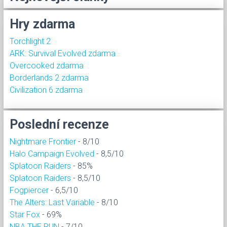
Hry zdarma
Torchlight 2
ARK: Survival Evolved zdarma
Overcooked zdarma
Borderlands 2 zdarma
Civilization 6 zdarma
Poslední recenze
Nightmare Frontier
- 8/10
Halo Campaign Evolved
- 8,5/10
Splatoon Raiders
- 85%
Splatoon Raiders
- 8,5/10
Fogpiercer
- 6,5/10
The Alters: Last Variable
- 8/10
Star Fox
- 69%
NBA THE RUN
- 7/10