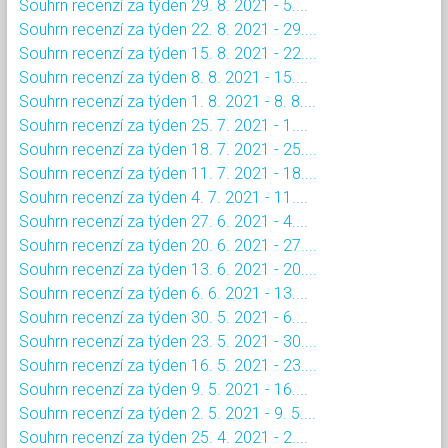
Souhrn recenzí za týden 29. 8. 2021 - 5....
Souhrn recenzí za týden 22. 8. 2021 - 29....
Souhrn recenzí za týden 15. 8. 2021 - 22....
Souhrn recenzí za týden 8. 8. 2021 - 15....
Souhrn recenzí za týden 1. 8. 2021 - 8. 8....
Souhrn recenzí za týden 25. 7. 2021 - 1....
Souhrn recenzí za týden 18. 7. 2021 - 25....
Souhrn recenzí za týden 11. 7. 2021 - 18....
Souhrn recenzí za týden 4. 7. 2021 - 11....
Souhrn recenzí za týden 27. 6. 2021 - 4....
Souhrn recenzí za týden 20. 6. 2021 - 27....
Souhrn recenzí za týden 13. 6. 2021 - 20....
Souhrn recenzí za týden 6. 6. 2021 - 13....
Souhrn recenzí za týden 30. 5. 2021 - 6....
Souhrn recenzí za týden 23. 5. 2021 - 30....
Souhrn recenzí za týden 16. 5. 2021 - 23....
Souhrn recenzí za týden 9. 5. 2021 - 16....
Souhrn recenzí za týden 2. 5. 2021 - 9. 5....
Souhrn recenzí za týden 25. 4. 2021 - 2....