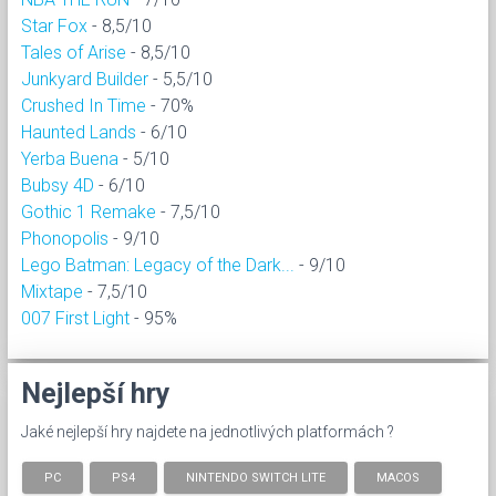
Star Fox
- 8,5/10
Tales of Arise
- 8,5/10
Junkyard Builder
- 5,5/10
Crushed In Time
- 70%
Haunted Lands
- 6/10
Yerba Buena
- 5/10
Bubsy 4D
- 6/10
Gothic 1 Remake
- 7,5/10
Phonopolis
- 9/10
Lego Batman: Legacy of the Dark...
- 9/10
Mixtape
- 7,5/10
007 First Light
- 95%
Nejlepší hry
Jaké nejlepší hry najdete na jednotlivých platformách ?
PC
PS4
NINTENDO SWITCH LITE
MACOS