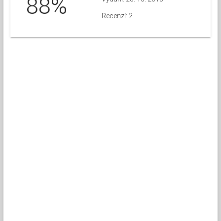
88%
Recenzí: 2