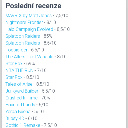
Poslední recenze
MAVRIX by Matt Jones
- 7,5/10
Nightmare Frontier
- 8/10
Halo Campaign Evolved
- 8,5/10
Splatoon Raiders
- 85%
Splatoon Raiders
- 8,5/10
Fogpiercer
- 6,5/10
The Alters: Last Variable
- 8/10
Star Fox
- 69%
NBA THE RUN
- 7/10
Star Fox
- 8,5/10
Tales of Arise
- 8,5/10
Junkyard Builder
- 5,5/10
Crushed In Time
- 70%
Haunted Lands
- 6/10
Yerba Buena
- 5/10
Bubsy 4D
- 6/10
Gothic 1 Remake
- 7,5/10