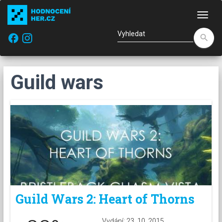
Nav
facebook
search
Guild wars
Guild Wars 2: Heart of Thorns
Vydání: 23. 10. 2015