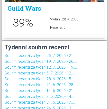
Guild Wars
89%
Vydání: 28. 4. 2005
Recenzí: 9
Týdenní souhrn recenzí
Souhrn recenzí za týden 26. 7. 2026 - 2....
Souhrn recenzí za týden 19. 7. 2026 - 26....
Souhrn recenzí za týden 12. 7. 2026 - 19....
Souhrn recenzí za týden 5. 7. 2026 - 12....
Souhrn recenzí za týden 28. 6. 2026 - 5....
Souhrn recenzí za týden 21. 6. 2026 - 28....
Souhrn recenzí za týden 14. 6. 2026 - 21....
Souhrn recenzí za týden 7. 6. 2026 - 14....
Souhrn recenzí za týden 31. 5. 2026 - 7....
Souhrn recenzí za týden 24. 5. 2026 - 31....