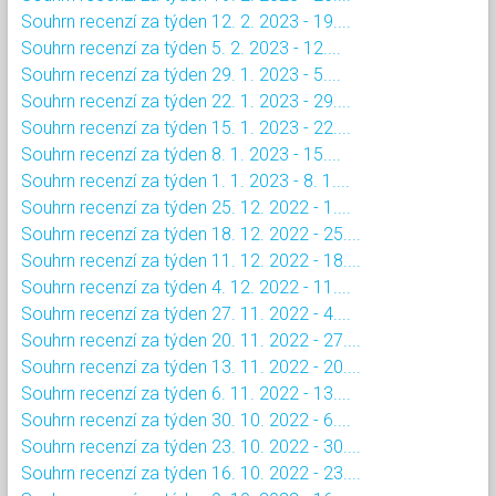
Souhrn recenzí za týden 12. 2. 2023 - 19....
Souhrn recenzí za týden 5. 2. 2023 - 12....
Souhrn recenzí za týden 29. 1. 2023 - 5....
Souhrn recenzí za týden 22. 1. 2023 - 29....
Souhrn recenzí za týden 15. 1. 2023 - 22....
Souhrn recenzí za týden 8. 1. 2023 - 15....
Souhrn recenzí za týden 1. 1. 2023 - 8. 1....
Souhrn recenzí za týden 25. 12. 2022 - 1....
Souhrn recenzí za týden 18. 12. 2022 - 25....
Souhrn recenzí za týden 11. 12. 2022 - 18....
Souhrn recenzí za týden 4. 12. 2022 - 11....
Souhrn recenzí za týden 27. 11. 2022 - 4....
Souhrn recenzí za týden 20. 11. 2022 - 27....
Souhrn recenzí za týden 13. 11. 2022 - 20....
Souhrn recenzí za týden 6. 11. 2022 - 13....
Souhrn recenzí za týden 30. 10. 2022 - 6....
Souhrn recenzí za týden 23. 10. 2022 - 30....
Souhrn recenzí za týden 16. 10. 2022 - 23....