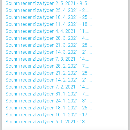
Souhrn recenzí za týden 2. 5. 2021 - 9. 5....
Souhrn recenzí za týden 25. 4. 2021 - 2....
Souhrn recenzí za týden 18. 4. 2021 - 25....
Souhrn recenzí za týden 11. 4. 2021 - 18....
Souhrn recenzí za týden 4. 4. 2021 - 11....
Souhrn recenzí za týden 28. 3. 2021 - 4....
Souhrn recenzí za týden 21. 3. 2021 - 28....
Souhrn recenzí za týden 14. 3. 2021 - 21....
Souhrn recenzí za týden 7. 3. 2021 - 14....
Souhrn recenzí za týden 28. 2. 2021 - 7....
Souhrn recenzí za týden 21. 2. 2021 - 28....
Souhrn recenzí za týden 14. 2. 2021 - 21....
Souhrn recenzí za týden 7. 2. 2021 - 14....
Souhrn recenzí za týden 31. 1. 2021 - 7....
Souhrn recenzí za týden 24. 1. 2021 - 31....
Souhrn recenzí za týden 18. 1. 2021 - 25....
Souhrn recenzí za týden 10. 1. 2021 - 17....
Souhrn recenzí za týden 6. 1. 2021 - 13....