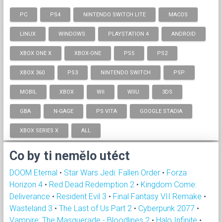
PC
PS4
NINTENDO SWITCH LITE
MACOS
LINUX
WINDOWS
PLAYSTATION 4
ANDROID
XBOX ONE X
XBOX-ONE
PS5
PS2
XBOX 360
PS3
NINTENDO SWITCH
PSP
MOBIL
XBOX
WII
WIIU
3DS
GBA
N-GAGE
PS VITA
GOOGLE STADIA
XBOX SERIES X
ALL
Co by ti nemělo utéct
DOOM Eternal
•
Star Wars Jedi: Fallen Order
•
Forza
Horizon 4
•
Red Dead Redemption 2
•
Kingdom Come:
Deliverance
•
Resident Evil 3
•
Final Fantasy VII Remake
•
Wasteland 3
•
The Last of Us Part 2
•
Cyberpunk 2077
•
Vampire: The Masquerade - Bloodlines 2
•
Halo Infinite
•