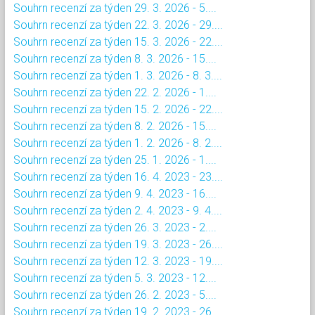
Souhrn recenzí za týden 29. 3. 2026 - 5....
Souhrn recenzí za týden 22. 3. 2026 - 29....
Souhrn recenzí za týden 15. 3. 2026 - 22....
Souhrn recenzí za týden 8. 3. 2026 - 15....
Souhrn recenzí za týden 1. 3. 2026 - 8. 3....
Souhrn recenzí za týden 22. 2. 2026 - 1....
Souhrn recenzí za týden 15. 2. 2026 - 22....
Souhrn recenzí za týden 8. 2. 2026 - 15....
Souhrn recenzí za týden 1. 2. 2026 - 8. 2....
Souhrn recenzí za týden 25. 1. 2026 - 1....
Souhrn recenzí za týden 16. 4. 2023 - 23....
Souhrn recenzí za týden 9. 4. 2023 - 16....
Souhrn recenzí za týden 2. 4. 2023 - 9. 4....
Souhrn recenzí za týden 26. 3. 2023 - 2....
Souhrn recenzí za týden 19. 3. 2023 - 26....
Souhrn recenzí za týden 12. 3. 2023 - 19....
Souhrn recenzí za týden 5. 3. 2023 - 12....
Souhrn recenzí za týden 26. 2. 2023 - 5....
Souhrn recenzí za týden 19. 2. 2023 - 26....