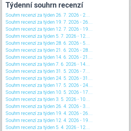
Týdenní souhrn recenzí
Souhrn recenzí za týden 26. 7. 2026 - 2....
Souhrn recenzí za týden 19. 7. 2026 - 26....
Souhrn recenzí za týden 12. 7. 2026 - 19....
Souhrn recenzí za týden 5. 7. 2026 - 12....
Souhrn recenzí za týden 28. 6. 2026 - 5....
Souhrn recenzí za týden 21. 6. 2026 - 28....
Souhrn recenzí za týden 14. 6. 2026 - 21....
Souhrn recenzí za týden 7. 6. 2026 - 14....
Souhrn recenzí za týden 31. 5. 2026 - 7....
Souhrn recenzí za týden 24. 5. 2026 - 31....
Souhrn recenzí za týden 17. 5. 2026 - 24....
Souhrn recenzí za týden 10. 5. 2026 - 17....
Souhrn recenzí za týden 3. 5. 2026 - 10....
Souhrn recenzí za týden 26. 4. 2026 - 3....
Souhrn recenzí za týden 19. 4. 2026 - 26....
Souhrn recenzí za týden 12. 4. 2026 - 19....
Souhrn recenzí za týden 5. 4. 2026 - 12....