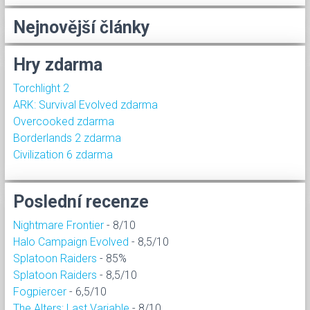
Nejnovější články
Hry zdarma
Torchlight 2
ARK: Survival Evolved zdarma
Overcooked zdarma
Borderlands 2 zdarma
Civilization 6 zdarma
Poslední recenze
Nightmare Frontier
- 8/10
Halo Campaign Evolved
- 8,5/10
Splatoon Raiders
- 85%
Splatoon Raiders
- 8,5/10
Fogpiercer
- 6,5/10
The Alters: Last Variable
- 8/10