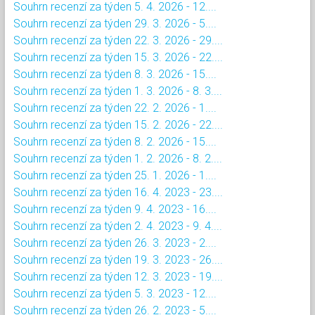
Souhrn recenzí za týden 5. 4. 2026 - 12....
Souhrn recenzí za týden 29. 3. 2026 - 5....
Souhrn recenzí za týden 22. 3. 2026 - 29....
Souhrn recenzí za týden 15. 3. 2026 - 22....
Souhrn recenzí za týden 8. 3. 2026 - 15....
Souhrn recenzí za týden 1. 3. 2026 - 8. 3....
Souhrn recenzí za týden 22. 2. 2026 - 1....
Souhrn recenzí za týden 15. 2. 2026 - 22....
Souhrn recenzí za týden 8. 2. 2026 - 15....
Souhrn recenzí za týden 1. 2. 2026 - 8. 2....
Souhrn recenzí za týden 25. 1. 2026 - 1....
Souhrn recenzí za týden 16. 4. 2023 - 23....
Souhrn recenzí za týden 9. 4. 2023 - 16....
Souhrn recenzí za týden 2. 4. 2023 - 9. 4....
Souhrn recenzí za týden 26. 3. 2023 - 2....
Souhrn recenzí za týden 19. 3. 2023 - 26....
Souhrn recenzí za týden 12. 3. 2023 - 19....
Souhrn recenzí za týden 5. 3. 2023 - 12....
Souhrn recenzí za týden 26. 2. 2023 - 5....