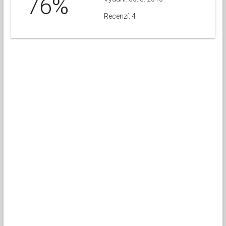
76%
Recenzí: 4