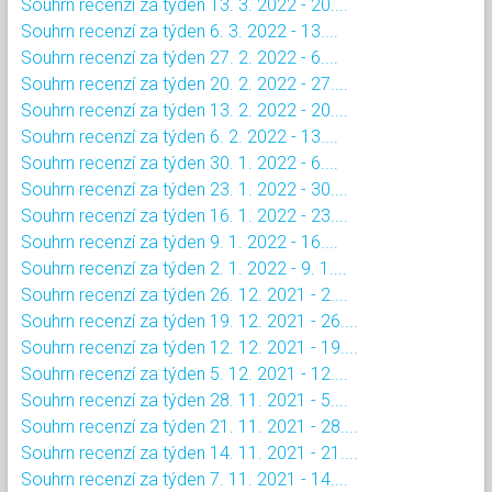
Souhrn recenzí za týden 13. 3. 2022 - 20....
Souhrn recenzí za týden 6. 3. 2022 - 13....
Souhrn recenzí za týden 27. 2. 2022 - 6....
Souhrn recenzí za týden 20. 2. 2022 - 27....
Souhrn recenzí za týden 13. 2. 2022 - 20....
Souhrn recenzí za týden 6. 2. 2022 - 13....
Souhrn recenzí za týden 30. 1. 2022 - 6....
Souhrn recenzí za týden 23. 1. 2022 - 30....
Souhrn recenzí za týden 16. 1. 2022 - 23....
Souhrn recenzí za týden 9. 1. 2022 - 16....
Souhrn recenzí za týden 2. 1. 2022 - 9. 1....
Souhrn recenzí za týden 26. 12. 2021 - 2....
Souhrn recenzí za týden 19. 12. 2021 - 26....
Souhrn recenzí za týden 12. 12. 2021 - 19....
Souhrn recenzí za týden 5. 12. 2021 - 12....
Souhrn recenzí za týden 28. 11. 2021 - 5....
Souhrn recenzí za týden 21. 11. 2021 - 28....
Souhrn recenzí za týden 14. 11. 2021 - 21....
Souhrn recenzí za týden 7. 11. 2021 - 14....