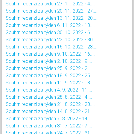
Souhrn recenzí za týden 27. 11. 2022 - 4....
Souhrn recenzí za týden 20. 11. 2022 - 27....
Souhrn recenzí za týden 13. 11. 2022 - 20....
Souhrn recenzí za týden 6. 11. 2022 - 13....
Souhrn recenzí za týden 30. 10. 2022 - 6....
Souhrn recenzí za týden 23. 10. 2022 - 30....
Souhrn recenzí za týden 16. 10. 2022 - 23....
Souhrn recenzí za týden 9. 10. 2022 - 16....
Souhrn recenzí za týden 2. 10. 2022 - 9....
Souhrn recenzí za týden 25. 9. 2022 - 2....
Souhrn recenzí za týden 18. 9. 2022 - 25....
Souhrn recenzí za týden 11. 9. 2022 - 18....
Souhrn recenzí za týden 4. 9. 2022 - 11....
Souhrn recenzí za týden 28. 8. 2022 - 4....
Souhrn recenzí za týden 21. 8. 2022 - 28....
Souhrn recenzí za týden 14. 8. 2022 - 21....
Souhrn recenzí za týden 7. 8. 2022 - 14....
Souhrn recenzí za týden 31. 7. 2022 - 7....
Souhrn recenzí za týden 24. 7. 2022 - 31....