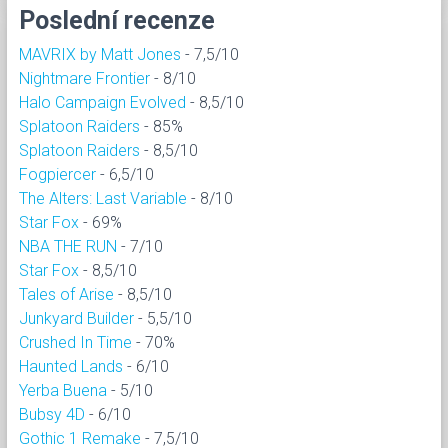
Poslední recenze
MAVRIX by Matt Jones
- 7,5/10
Nightmare Frontier
- 8/10
Halo Campaign Evolved
- 8,5/10
Splatoon Raiders
- 85%
Splatoon Raiders
- 8,5/10
Fogpiercer
- 6,5/10
The Alters: Last Variable
- 8/10
Star Fox
- 69%
NBA THE RUN
- 7/10
Star Fox
- 8,5/10
Tales of Arise
- 8,5/10
Junkyard Builder
- 5,5/10
Crushed In Time
- 70%
Haunted Lands
- 6/10
Yerba Buena
- 5/10
Bubsy 4D
- 6/10
Gothic 1 Remake
- 7,5/10