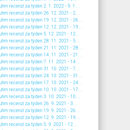
hrn recenzí za týden 2. 1. 2022 - 9. 1....
hrn recenzí za týden 26. 12. 2021 - 2....
hrn recenzí za týden 19. 12. 2021 - 26....
hrn recenzí za týden 12. 12. 2021 - 19....
hrn recenzí za týden 5. 12. 2021 - 12....
hrn recenzí za týden 28. 11. 2021 - 5....
hrn recenzí za týden 21. 11. 2021 - 28....
hrn recenzí za týden 14. 11. 2021 - 21....
hrn recenzí za týden 7. 11. 2021 - 14....
hrn recenzí za týden 31. 10. 2021 - 7....
hrn recenzí za týden 24. 10. 2021 - 31....
hrn recenzí za týden 17. 10. 2021 - 24....
hrn recenzí za týden 10. 10. 2021 - 17....
hrn recenzí za týden 3. 10. 2021 - 10....
hrn recenzí za týden 26. 9. 2021 - 3....
hrn recenzí za týden 19. 9. 2021 - 26....
hrn recenzí za týden 12. 9. 2021 - 19....
hrn recenzí za týden 5. 9. 2021 - 12....