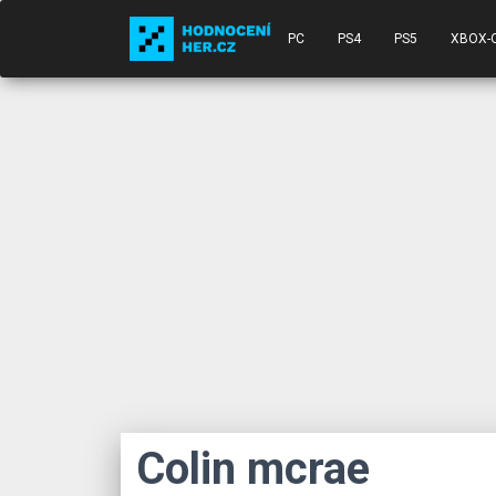
PC
PS4
PS5
XBOX-
Colin mcrae