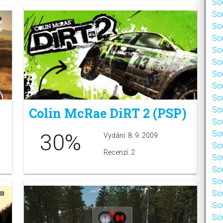
Sou
Sou
Sou
Sou
Sou
Sou
Sou
Sou
Sou
Sou
Colin McRae DiRT 2 (PSP)
Sou
Sou
30%
Vydání: 8. 9. 2009
Sou
Recenzí: 2
Sou
Sou
Sou
Sou
Sou
Sou