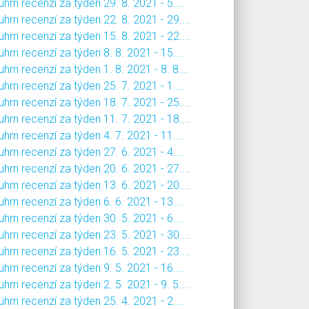
hrn recenzí za týden 29. 8. 2021 - 5....
hrn recenzí za týden 22. 8. 2021 - 29....
hrn recenzí za týden 15. 8. 2021 - 22....
hrn recenzí za týden 8. 8. 2021 - 15....
hrn recenzí za týden 1. 8. 2021 - 8. 8....
hrn recenzí za týden 25. 7. 2021 - 1....
hrn recenzí za týden 18. 7. 2021 - 25....
hrn recenzí za týden 11. 7. 2021 - 18....
hrn recenzí za týden 4. 7. 2021 - 11....
hrn recenzí za týden 27. 6. 2021 - 4....
hrn recenzí za týden 20. 6. 2021 - 27....
hrn recenzí za týden 13. 6. 2021 - 20....
hrn recenzí za týden 6. 6. 2021 - 13....
hrn recenzí za týden 30. 5. 2021 - 6....
hrn recenzí za týden 23. 5. 2021 - 30....
hrn recenzí za týden 16. 5. 2021 - 23....
hrn recenzí za týden 9. 5. 2021 - 16....
hrn recenzí za týden 2. 5. 2021 - 9. 5....
hrn recenzí za týden 25. 4. 2021 - 2....