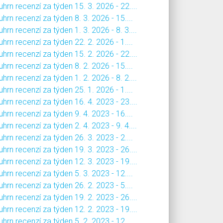
hrn recenzí za týden 15. 3. 2026 - 22....
hrn recenzí za týden 8. 3. 2026 - 15....
hrn recenzí za týden 1. 3. 2026 - 8. 3....
hrn recenzí za týden 22. 2. 2026 - 1....
hrn recenzí za týden 15. 2. 2026 - 22....
hrn recenzí za týden 8. 2. 2026 - 15....
hrn recenzí za týden 1. 2. 2026 - 8. 2....
hrn recenzí za týden 25. 1. 2026 - 1....
hrn recenzí za týden 16. 4. 2023 - 23....
hrn recenzí za týden 9. 4. 2023 - 16....
hrn recenzí za týden 2. 4. 2023 - 9. 4....
hrn recenzí za týden 26. 3. 2023 - 2....
hrn recenzí za týden 19. 3. 2023 - 26....
hrn recenzí za týden 12. 3. 2023 - 19....
hrn recenzí za týden 5. 3. 2023 - 12....
hrn recenzí za týden 26. 2. 2023 - 5....
hrn recenzí za týden 19. 2. 2023 - 26....
hrn recenzí za týden 12. 2. 2023 - 19....
hrn recenzí za týden 5. 2. 2023 - 12....