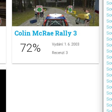
Sou
Sou
Sou
Sou
Sou
Colin McRae Rally 3
Sou
Sou
72%
Vydání: 1. 6. 2003
Sou
Sou
Recenzí: 3
Sou
Sou
Sou
Sou
Sou
Sou
Sou
Sou
Sou
Sou