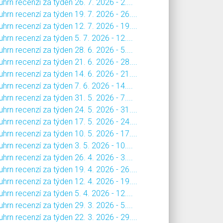
hrn recenzí za týden 26. 7. 2026 - 2....
hrn recenzí za týden 19. 7. 2026 - 26....
hrn recenzí za týden 12. 7. 2026 - 19....
hrn recenzí za týden 5. 7. 2026 - 12....
hrn recenzí za týden 28. 6. 2026 - 5....
hrn recenzí za týden 21. 6. 2026 - 28....
hrn recenzí za týden 14. 6. 2026 - 21....
hrn recenzí za týden 7. 6. 2026 - 14....
hrn recenzí za týden 31. 5. 2026 - 7....
hrn recenzí za týden 24. 5. 2026 - 31....
hrn recenzí za týden 17. 5. 2026 - 24....
hrn recenzí za týden 10. 5. 2026 - 17....
hrn recenzí za týden 3. 5. 2026 - 10....
hrn recenzí za týden 26. 4. 2026 - 3....
hrn recenzí za týden 19. 4. 2026 - 26....
hrn recenzí za týden 12. 4. 2026 - 19....
hrn recenzí za týden 5. 4. 2026 - 12....
hrn recenzí za týden 29. 3. 2026 - 5....
hrn recenzí za týden 22. 3. 2026 - 29....