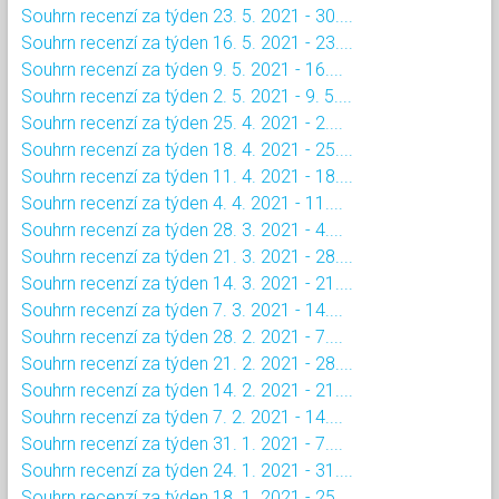
Souhrn recenzí za týden 23. 5. 2021 - 30....
Souhrn recenzí za týden 16. 5. 2021 - 23....
Souhrn recenzí za týden 9. 5. 2021 - 16....
Souhrn recenzí za týden 2. 5. 2021 - 9. 5....
Souhrn recenzí za týden 25. 4. 2021 - 2....
Souhrn recenzí za týden 18. 4. 2021 - 25....
Souhrn recenzí za týden 11. 4. 2021 - 18....
Souhrn recenzí za týden 4. 4. 2021 - 11....
Souhrn recenzí za týden 28. 3. 2021 - 4....
Souhrn recenzí za týden 21. 3. 2021 - 28....
Souhrn recenzí za týden 14. 3. 2021 - 21....
Souhrn recenzí za týden 7. 3. 2021 - 14....
Souhrn recenzí za týden 28. 2. 2021 - 7....
Souhrn recenzí za týden 21. 2. 2021 - 28....
Souhrn recenzí za týden 14. 2. 2021 - 21....
Souhrn recenzí za týden 7. 2. 2021 - 14....
Souhrn recenzí za týden 31. 1. 2021 - 7....
Souhrn recenzí za týden 24. 1. 2021 - 31....
Souhrn recenzí za týden 18. 1. 2021 - 25....