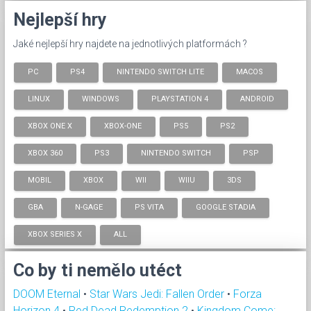
Nejlepší hry
Jaké nejlepší hry najdete na jednotlivých platformách ?
PC
PS4
NINTENDO SWITCH LITE
MACOS
LINUX
WINDOWS
PLAYSTATION 4
ANDROID
XBOX ONE X
XBOX-ONE
PS5
PS2
XBOX 360
PS3
NINTENDO SWITCH
PSP
MOBIL
XBOX
WII
WIIU
3DS
GBA
N-GAGE
PS VITA
GOOGLE STADIA
XBOX SERIES X
ALL
Co by ti nemělo utéct
DOOM Eternal
•
Star Wars Jedi: Fallen Order
•
Forza
Horizon 4
•
Red Dead Redemption 2
•
Kingdom Come: