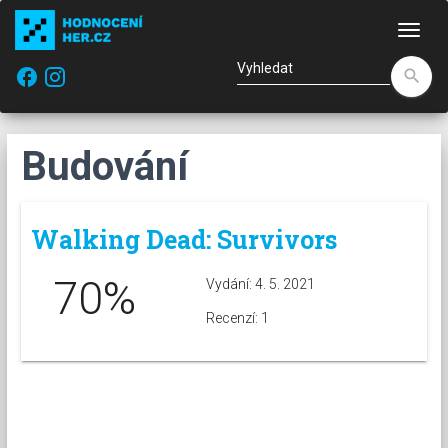
Nav
facebook
search
Budování
Walking Dead: Survivors
70%
Vydání: 4. 5. 2021
Recenzí: 1