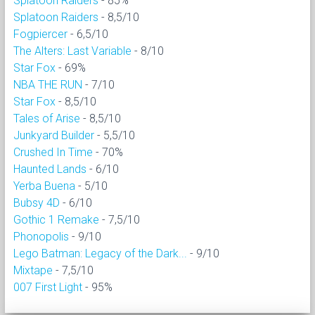
Splatoon Raiders
- 85%
Splatoon Raiders
- 8,5/10
Fogpiercer
- 6,5/10
The Alters: Last Variable
- 8/10
Star Fox
- 69%
NBA THE RUN
- 7/10
Star Fox
- 8,5/10
Tales of Arise
- 8,5/10
Junkyard Builder
- 5,5/10
Crushed In Time
- 70%
Haunted Lands
- 6/10
Yerba Buena
- 5/10
Bubsy 4D
- 6/10
Gothic 1 Remake
- 7,5/10
Phonopolis
- 9/10
Lego Batman: Legacy of the Dark...
- 9/10
Mixtape
- 7,5/10
007 First Light
- 95%