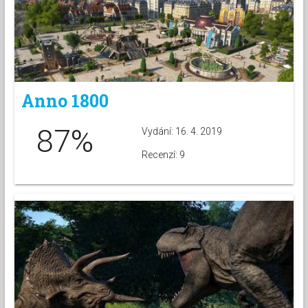
Anno 1800
87%
Vydání: 16. 4. 2019
Recenzí: 9