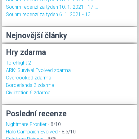
Souhrn recenzí za týden 10. 1. 2021 - 17....
Souhrn recenzí za týden 6. 1. 2021 - 13....
Nejnovější články
Hry zdarma
Torchlight 2
ARK: Survival Evolved zdarma
Overcooked zdarma
Borderlands 2 zdarma
Civilization 6 zdarma
Poslední recenze
Nightmare Frontier
- 8/10
Halo Campaign Evolved
- 8,5/10