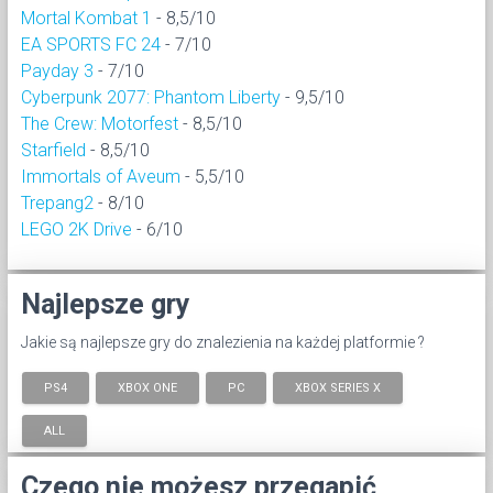
Mortal Kombat 1
- 8,5/10
EA SPORTS FC 24
- 7/10
Payday 3
- 7/10
Cyberpunk 2077: Phantom Liberty
- 9,5/10
The Crew: Motorfest
- 8,5/10
Starfield
- 8,5/10
Immortals of Aveum
- 5,5/10
Trepang2
- 8/10
LEGO 2K Drive
- 6/10
Najlepsze gry
Jakie są najlepsze gry do znalezienia na każdej platformie ?
PS4
XBOX ONE
PC
XBOX SERIES X
ALL
Czego nie możesz przegapić