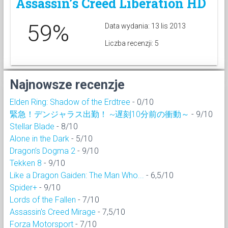
Assassin’s Creed Liberation HD
59%
Data wydania: 13 lis 2013
Liczba recenzji: 5
Najnowsze recenzje
Elden Ring: Shadow of the Erdtree
- 0/10
緊急！デンジャラス出勤！ ~遅刻10分前の衝動～
- 9/10
Stellar Blade
- 8/10
Alone in the Dark
- 5/10
Dragon’s Dogma 2
- 9/10
Tekken 8
- 9/10
Like a Dragon Gaiden: The Man Who...
- 6,5/10
Spider+
- 9/10
Lords of the Fallen
- 7/10
Assassin's Creed Mirage
- 7,5/10
Forza Motorsport
- 7/10