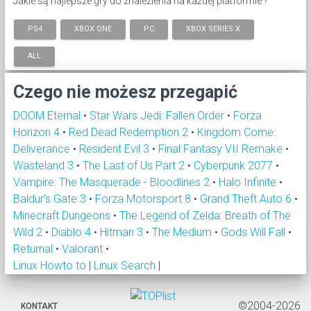
Jakie są najlepsze gry do znalezienia na każdej platformie ?
PS4
XBOX ONE
PC
XBOX SERIES X
ALL
Czego nie możesz przegapić
DOOM Eternal
•
Star Wars Jedi: Fallen Order
•
Forza
Horizon 4
•
Red Dead Redemption 2
•
Kingdom Come:
Deliverance
•
Resident Evil 3
•
Final Fantasy VII Remake
•
Wasteland 3
•
The Last of Us Part 2
•
Cyberpunk 2077
•
Vampire: The Masquerade - Bloodlines 2
•
Halo Infinite
•
Baldur's Gate 3
•
Forza Motorsport 8
•
Grand Theft Auto 6
•
Minecraft Dungeons
•
The Legend of Zelda: Breath of The
Wild 2
•
Diablo 4
•
Hitman 3
•
The Medium
•
Gods Will Fall
•
Returnal
•
Valorant
•
Linux Howto to
|
Linux Search
|
©2004-2026
KONTAKT