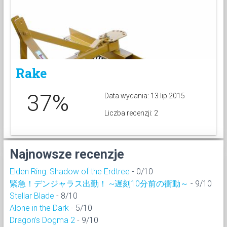
Rake
37%
Data wydania: 13 lip 2015
Liczba recenzji: 2
Najnowsze recenzje
Elden Ring: Shadow of the Erdtree
- 0/10
緊急！デンジャラス出勤！ ~遅刻10分前の衝動～
- 9/10
Stellar Blade
- 8/10
Alone in the Dark
- 5/10
Dragon’s Dogma 2
- 9/10