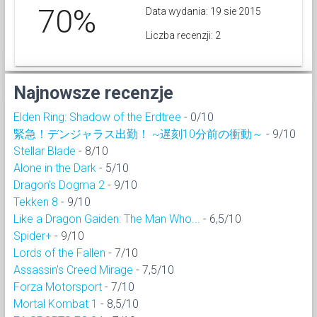
70%
Data wydania: 19 sie 2015
Liczba recenzji: 2
Najnowsze recenzje
Elden Ring: Shadow of the Erdtree
- 0/10
緊急！デンジャラス出勤！ ~遅刻10分前の衝動～
- 9/10
Stellar Blade
- 8/10
Alone in the Dark
- 5/10
Dragon’s Dogma 2
- 9/10
Tekken 8
- 9/10
Like a Dragon Gaiden: The Man Who...
- 6,5/10
Spider+
- 9/10
Lords of the Fallen
- 7/10
Assassin's Creed Mirage
- 7,5/10
Forza Motorsport
- 7/10
Mortal Kombat 1
- 8,5/10