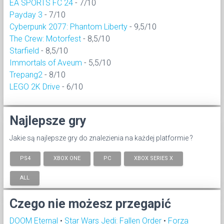
EA SPORTS FC 24
- 7/10
Payday 3
- 7/10
Cyberpunk 2077: Phantom Liberty
- 9,5/10
The Crew: Motorfest
- 8,5/10
Starfield
- 8,5/10
Immortals of Aveum
- 5,5/10
Trepang2
- 8/10
LEGO 2K Drive
- 6/10
Najlepsze gry
Jakie są najlepsze gry do znalezienia na każdej platformie ?
PS4
XBOX ONE
PC
XBOX SERIES X
ALL
Czego nie możesz przegapić
DOOM Eternal
•
Star Wars Jedi: Fallen Order
•
Forza