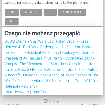
Jakie są najlepsze gry do znalezienia na każdej platformie ?
PS4
XBOX ONE
PC
XBOX SERIES X
ALL
Czego nie możesz przegapić
DOOM Eternal
•
Star Wars Jedi: Fallen Order
•
Forza
Horizon 4
•
Red Dead Redemption 2
•
Kingdom Come:
Deliverance
•
Resident Evil 3
•
Final Fantasy VII Remake
•
Wasteland 3
•
The Last of Us Part 2
•
Cyberpunk 2077
•
Vampire: The Masquerade - Bloodlines 2
•
Halo Infinite
•
Baldur's Gate 3
•
Forza Motorsport 8
•
Grand Theft Auto 6
•
Minecraft Dungeons
•
The Legend of Zelda: Breath of The
Wild 2
•
Diablo 4
•
Hitman 3
•
The Medium
•
Gods Will Fall
•
Returnal
•
Valorant
•
Linux Howto to
|
Linux Search
|