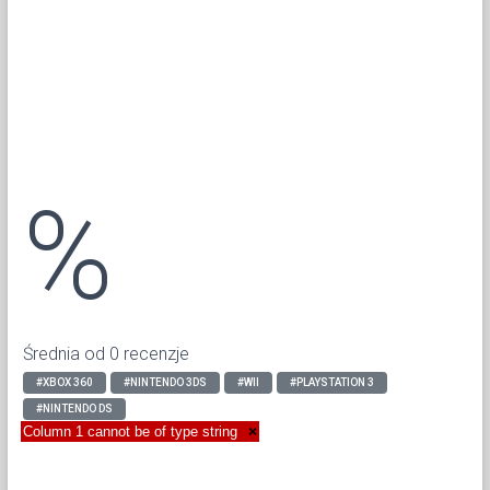
%
Średnia od 0 recenzje
#XBOX 360
#NINTENDO 3DS
#WII
#PLAYSTATION 3
#NINTENDO DS
Column 1 cannot be of type string
×