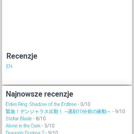
Recenzje
EN
Najnowsze recenzje
Elden Ring: Shadow of the Erdtree
- 0/10
緊急！デンジャラス出勤！ ~遅刻10分前の衝動～
- 9/10
Stellar Blade
- 8/10
Alone in the Dark
- 5/10
Dragon’s Dogma 2
- 9/10