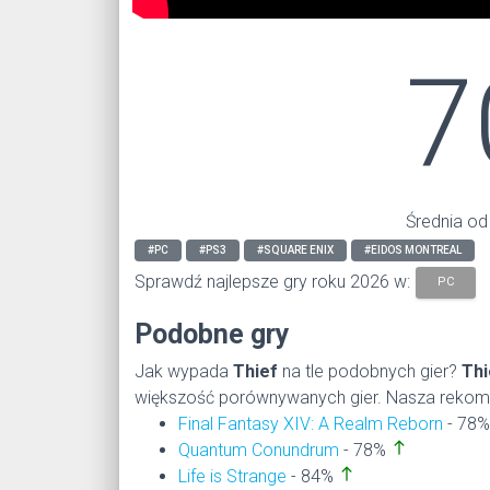
7
Średnia od
#PC
#PS3
#SQUARE ENIX
#EIDOS MONTREAL
Sprawdź najlepsze gry roku 2026 w:
PC
Podobne gry
Jak wypada
Thief
na tle podobnych gier?
Thi
większość porównywanych gier. Nasza rekomen
Final Fantasy XIV: A Realm Reborn
- 78
north
Quantum Conundrum
- 78%
north
Life is Strange
- 84%