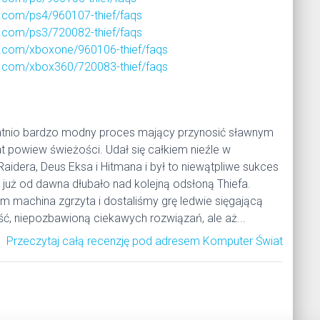
.com/ps4/960107-thief/faqs
.com/ps3/720082-thief/faqs
.com/xboxone/960106-thief/faqs
.com/xbox360/720083-thief/faqs
tatnio bardzo modny proces mający przynosić sławnym
 powiew świeżości. Udał się całkiem nieźle w
idera, Deus Eksa i Hitmana i był to niewątpliwe sukces
e już od dawna dłubało nad kolejną odsłoną Thiefa.
em machina zgrzyta i dostaliśmy grę ledwie sięgającą
ć, niepozbawioną ciekawych rozwiązań, ale aż...
Przeczytaj całą recenzję pod adresem Komputer Świat