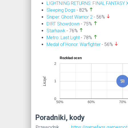
LIGHTNING RETURNS: FINAL FANTASY X
north
Sleeping Dogs
- 82%
south
Sniper: Ghost Warrior 2
- 56%
north
DIRT Showdown
- 75%
north
Starhawk
- 76%
north
Metro: Last Light
- 78%
south
Medal of Honor: Warfighter
- 56%
Rozkład ocen
2
Liczyć
1
70
70
0
50%
60%
70%
Poradniki, kody
Przewodnik
https://gamefaqs.gamespot