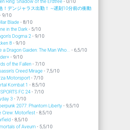
en Ring: Shadow of the Erdtree
- 0/10
急！デンジャラス出勤！ ~遅刻10分前の衝動
- 9/10
llar Blade
- 8/10
ne in the Dark
- 5/10
agon’s Dogma 2
- 9/10
kken 8
- 9/10
ke a Dragon Gaiden: The Man Who...
- 6,5/10
ider+
- 9/10
ds of the Fallen
- 7/10
sassin's Creed Mirage
- 7,5/10
rza Motorsport
- 7/10
rtal Kombat 1
- 8,5/10
 SPORTS FC 24
- 7/10
yday 3
- 7/10
berpunk 2077: Phantom Liberty
- 9,5/10
e Crew: Motorfest
- 8,5/10
rfield
- 8,5/10
mortals of Aveum
- 5,5/10