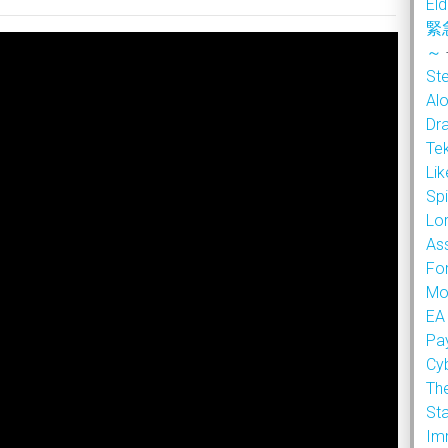
Eld
緊
～
Ste
Alo
Dr
Te
Li
Sp
Lor
As
Fo
Mo
EA
Pa
Cy
Th
Sta
Im