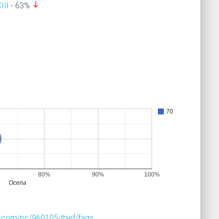
south
III
- 63%
70
80%
90%
100%
Ocena
.com/pc/960105-thief/faqs