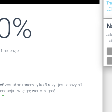
Tr
LE
0%
N
Jak
pla
 1 recenzje
ef
został pokonany tylko 3 razy i jest lepszy niż
dacja - w tę grę warto zagrać.
north
%