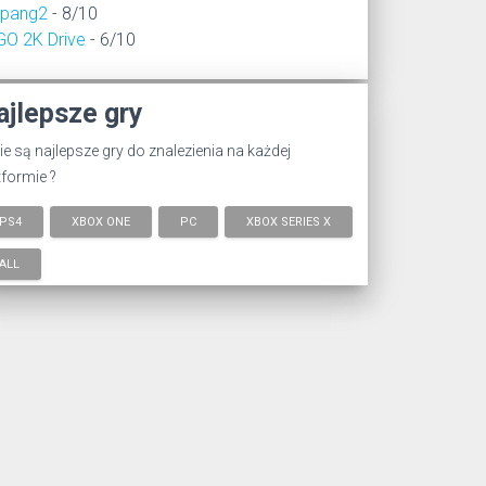
epang2
- 8/10
GO 2K Drive
- 6/10
ajlepsze gry
ie są najlepsze gry do znalezienia na każdej
tformie ?
PS4
XBOX ONE
PC
XBOX SERIES X
ALL