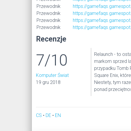
Przewodnik
https://gamefaqs.gamespot
Przewodnik
https://gamefaqs.gamespot
Przewodnik
https://gamefaqs.gamespot
Przewodnik
https://gamefaqs.gamespot
Recenzje
7/10
Relaunch - to os
markom sprzed lat
przypadku Tomb Ra
Komputer Świat
Square Enix, któr
19 gru 2018
Niestety, tym raz
ponad przeciętnoś
CS
•
DE
•
EN