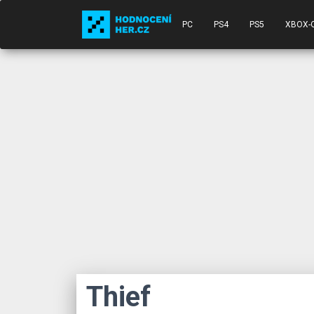
PC
PS4
PS5
XBOX-
Thief