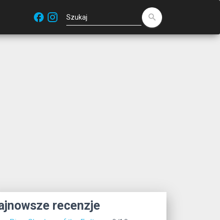
facebook
search
ajnowsze recenzje