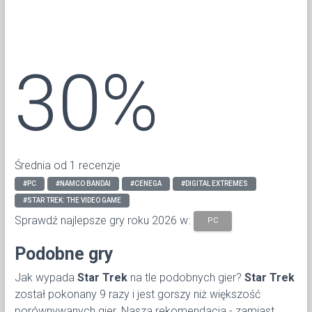
30%
Średnia od 1 recenzje
#PC
#NAMCO BANDAI
#CENEGA
#DIGITAL EXTREMES
#STAR TREK: THE VIDEO GAME
Sprawdź najlepsze gry roku 2026 w:
PC
Podobne gry
Jak wypada
Star Trek
na tle podobnych gier?
Star Trek
został pokonany 9 razy i jest gorszy niż większość
porównywanych gier. Nasza rekomendacja - zamiast