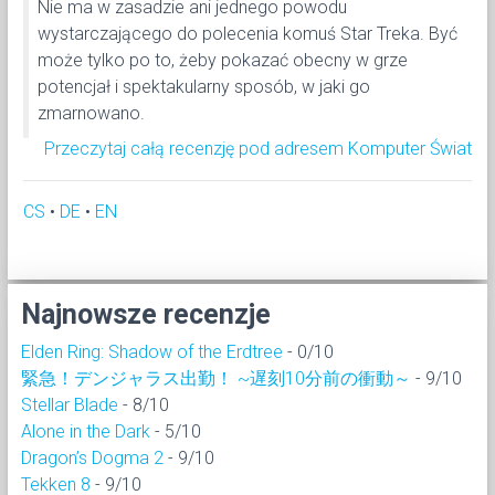
Nie ma w zasadzie ani jednego powodu
wystarczającego do polecenia komuś Star Treka. Być
może tylko po to, żeby pokazać obecny w grze
potencjał i spektakularny sposób, w jaki go
zmarnowano.
Przeczytaj całą recenzję pod adresem Komputer Świat
CS
•
DE
•
EN
Najnowsze recenzje
Elden Ring: Shadow of the Erdtree
- 0/10
緊急！デンジャラス出勤！ ~遅刻10分前の衝動～
- 9/10
Stellar Blade
- 8/10
Alone in the Dark
- 5/10
Dragon’s Dogma 2
- 9/10
Tekken 8
- 9/10