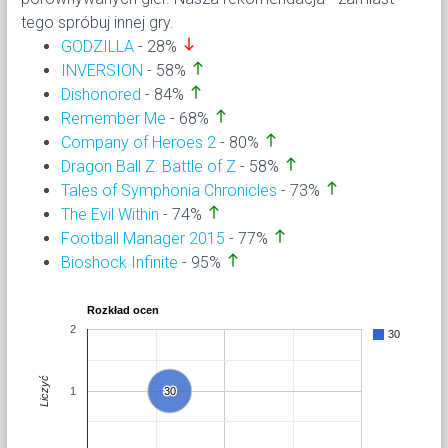
tego spróbuj innej gry.
south
GODZILLA
- 28%
north
INVERSION
- 58%
north
Dishonored
- 84%
north
Remember Me
- 68%
north
Company of Heroes 2
- 80%
north
Dragon Ball Z: Battle of Z
- 58%
north
Tales of Symphonia Chronicles
- 73%
north
The Evil Within
- 74%
north
Football Manager 2015
- 77%
north
Bioshock Infinite
- 95%
Rozkład ocen
2
30
Liczyć
1
30
30