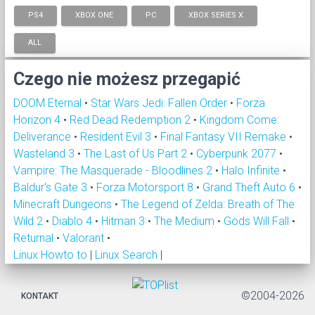
PS4
XBOX ONE
PC
XBOX SERIES X
ALL
Czego nie możesz przegapić
DOOM Eternal
•
Star Wars Jedi: Fallen Order
•
Forza
Horizon 4
•
Red Dead Redemption 2
•
Kingdom Come:
Deliverance
•
Resident Evil 3
•
Final Fantasy VII Remake
•
Wasteland 3
•
The Last of Us Part 2
•
Cyberpunk 2077
•
Vampire: The Masquerade - Bloodlines 2
•
Halo Infinite
•
Baldur's Gate 3
•
Forza Motorsport 8
•
Grand Theft Auto 6
•
Minecraft Dungeons
•
The Legend of Zelda: Breath of The
Wild 2
•
Diablo 4
•
Hitman 3
•
The Medium
•
Gods Will Fall
•
Returnal
•
Valorant
•
Linux Howto to
|
Linux Search
|
©2004-2026
KONTAKT