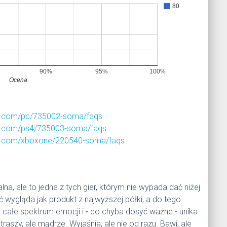
80
90%
95%
100%
Ocena
t.com/pc/735002-soma/faqs
t.com/ps4/735003-soma/faqs
t.com/xboxone/220540-soma/faqs
lna, ale to jedna z tych gier, którym nie wypada dać niżej
ść wygląda jak produkt z najwyższej półki, a do tego
 całe spektrum emocji i - co chyba dosyć ważne - unika
raszy, ale mądrze. Wyjaśnia, ale nie od razu. Bawi, ale