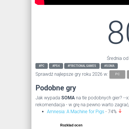
8
Średnia od
#PC
#PS4
#FRICTIONAL GAMES
#SOMA
Sprawdź najlepsze gry roku 2026 w:
PC
Podobne gry
Jak wypada
SOMA
na tle podobnych gier? --xx
rekomendacja - w grę na pewno warto zagrać, 
south
Amnesia: A Machine for Pigs
- 74%
Rozkład ocen