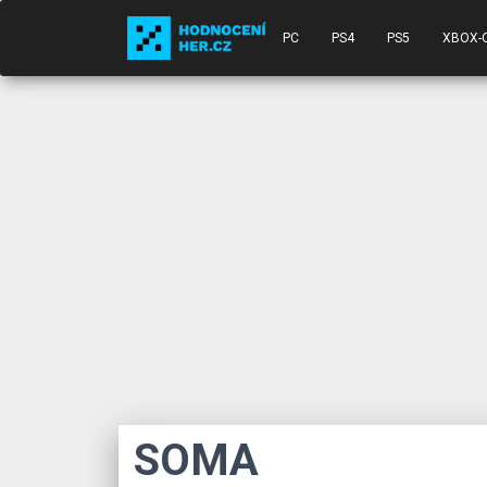
PC
PS4
PS5
XBOX-
SOMA