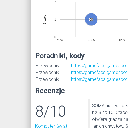
2
Liczyć
1
80
80
0
75%
80%
85%
Poradniki, kody
Przewodnik
https://gamefaqs.gamespo
Przewodnik
https://gamefaqs.gamespo
Przewodnik
https://gamefaqs.gamespo
Recenzje
8/10
SOMA nie jest idea
niż 8 na 10. Cało
otwiera gracza na
Komputer Świat
tanich chwytów. St