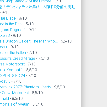
en Ring: Shadow of the Erdtree
- 0/10
急！デンジャラス出勤！ ~遅刻10分前の衝動
- 9/10
llar Blade
- 8/10
ne in the Dark
- 5/10
agon’s Dogma 2
- 9/10
kken 8
- 9/10
ke a Dragon Gaiden: The Man Who...
- 6,5/10
ider+
- 9/10
ds of the Fallen
- 7/10
sassin's Creed Mirage
- 7,5/10
rza Motorsport
- 7/10
rtal Kombat 1
- 8,5/10
 SPORTS FC 24
- 7/10
yday 3
- 7/10
berpunk 2077: Phantom Liberty
- 9,5/10
e Crew: Motorfest
- 8,5/10
rfield
- 8,5/10
mortals of Aveum
- 5,5/10