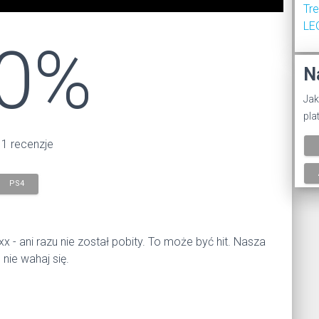
Tr
LE
0%
N
Jak
pla
 1 recenzje
PS4
x - ani razu nie został pobity. To może być hit. Nasza
nie wahaj się.