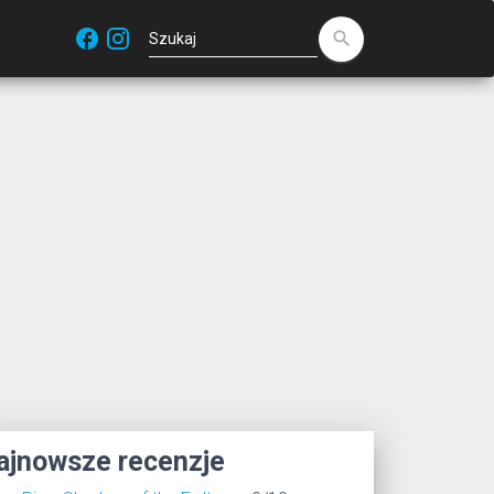
facebook
search
ajnowsze recenzje