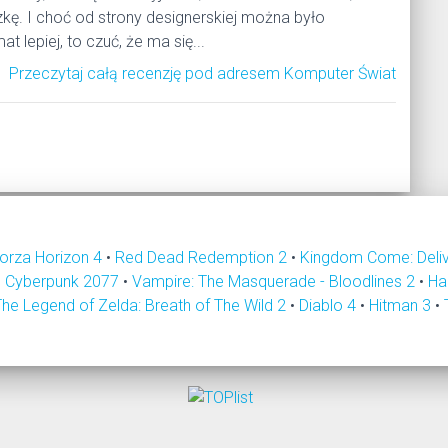
zkę. I choć od strony designerskiej można było
t lepiej, to czuć, że ma się...
Przeczytaj całą recenzję pod adresem Komputer Świat
orza Horizon 4
•
Red Dead Redemption 2
•
Kingdom Come: Deli
•
Cyberpunk 2077
•
Vampire: The Masquerade - Bloodlines 2
•
Ha
The Legend of Zelda: Breath of The Wild 2
•
Diablo 4
•
Hitman 3
•