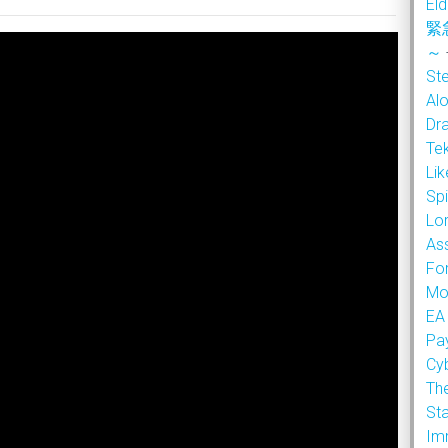
Eld
緊
～
Ste
Alo
Dr
Te
Li
Sp
Lor
As
Fo
Mo
EA
Pa
Cy
Th
Sta
Im