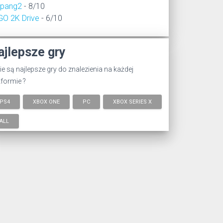
epang2
- 8/10
GO 2K Drive
- 6/10
ajlepsze gry
ie są najlepsze gry do znalezienia na każdej
tformie ?
PS4
XBOX ONE
PC
XBOX SERIES X
ALL