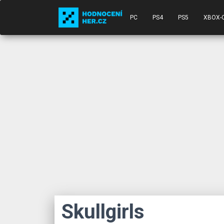
PC
PS4
PS5
XBOX-
Skullgirls