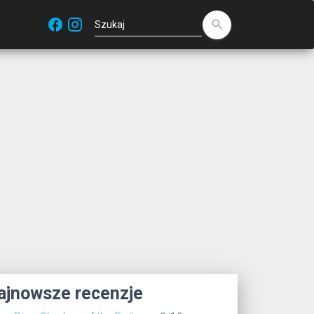
facebook
search
ajnowsze recenzje