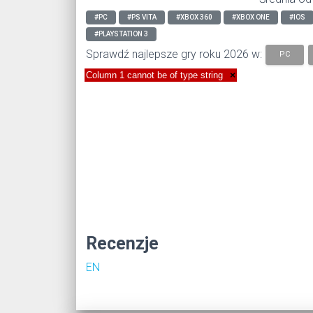
#PC
#PS VITA
#XBOX 360
#XBOX ONE
#IOS
#PLAYSTATION 3
Sprawdź najlepsze gry roku 2026 w:
PC
Column 1 cannot be of type string
×
Recenzje
EN