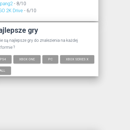
epang2
- 8/10
GO 2K Drive
- 6/10
ajlepsze gry
ie są najlepsze gry do znalezienia na każdej
tformie ?
PS4
XBOX ONE
PC
XBOX SERIES X
ALL