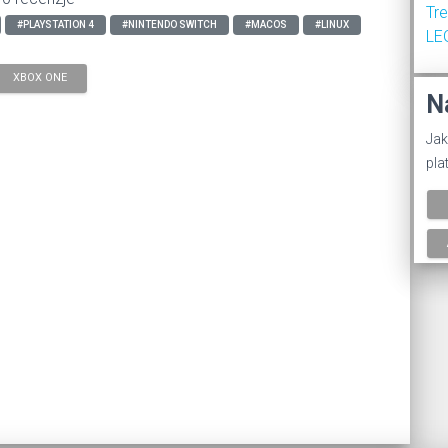
Tr
#PLAYSTATION 4
#NINTENDO SWITCH
#MACOS
#LINUX
LE
XBOX ONE
N
Jak
pla