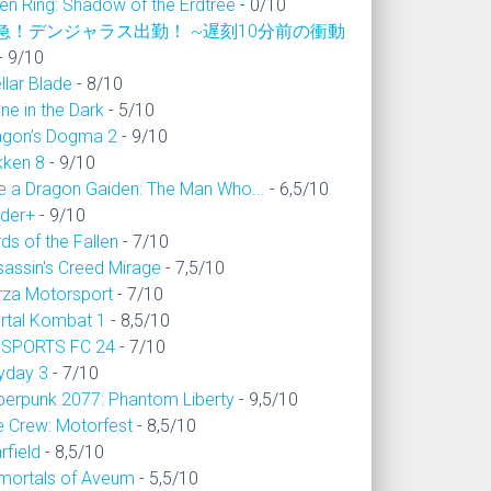
en Ring: Shadow of the Erdtree
- 0/10
急！デンジャラス出勤！ ~遅刻10分前の衝動
- 9/10
llar Blade
- 8/10
ne in the Dark
- 5/10
agon’s Dogma 2
- 9/10
kken 8
- 9/10
ke a Dragon Gaiden: The Man Who...
- 6,5/10
ider+
- 9/10
ds of the Fallen
- 7/10
sassin's Creed Mirage
- 7,5/10
rza Motorsport
- 7/10
rtal Kombat 1
- 8,5/10
 SPORTS FC 24
- 7/10
yday 3
- 7/10
berpunk 2077: Phantom Liberty
- 9,5/10
e Crew: Motorfest
- 8,5/10
rfield
- 8,5/10
mortals of Aveum
- 5,5/10