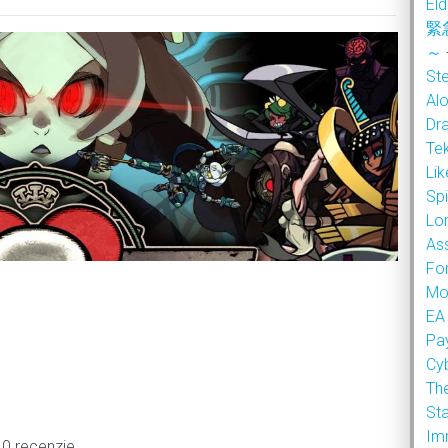
Eld
緊
～
Ste
Alo
Dr
Te
Li
Sp
Lor
As
Fo
Mo
%
EA
Pa
Cy
Th
Sta
Im
 0 recenzje