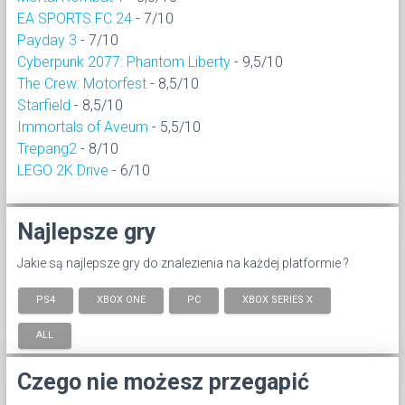
EA SPORTS FC 24
- 7/10
Payday 3
- 7/10
Cyberpunk 2077: Phantom Liberty
- 9,5/10
The Crew: Motorfest
- 8,5/10
Starfield
- 8,5/10
Immortals of Aveum
- 5,5/10
Trepang2
- 8/10
LEGO 2K Drive
- 6/10
Najlepsze gry
Jakie są najlepsze gry do znalezienia na każdej platformie ?
PS4
XBOX ONE
PC
XBOX SERIES X
ALL
Czego nie możesz przegapić