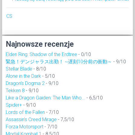
CS
Najnowsze recenzje
Elden Ring: Shadow of the Erdtree
- 0/10
緊急！デンジャラス出勤！ ~遅刻10分前の衝動～
- 9/10
Stellar Blade
- 8/10
Alone in the Dark
- 5/10
Dragon’s Dogma 2
- 9/10
Tekken 8
- 9/10
Like a Dragon Gaiden: The Man Who...
- 6,5/10
Spider+
- 9/10
Lords of the Fallen
- 7/10
Assassin's Creed Mirage
- 7,5/10
Forza Motorsport
- 7/10
Mortal Kombat 1
- 8,5/10