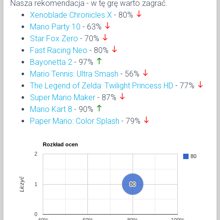
Nasza rekomendacja - w tę grę warto zagrać.
south
Xenoblade Chronicles X
- 80%
south
Mario Party 10
- 63%
south
Star Fox Zero
- 70%
south
Fast Racing Neo
- 80%
north
Bayonetta 2
- 97%
south
Mario Tennis: Ultra Smash
- 56%
south
The Legend of Zelda: Twilight Princess HD
- 77%
south
Super Mario Maker
- 87%
north
Mario Kart 8
- 90%
south
Paper Mario: Color Splash
- 79%
Rozkład ocen
2
80
Liczyć
1
80
80
0
40%
60%
80%
100%