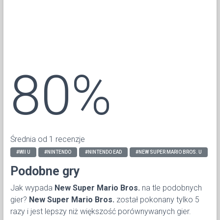
80%
Średnia od 1 recenzje
#WII U
#NINTENDO
#NINTENDO EAD
#NEW SUPER MARIO BROS. U
Podobne gry
Jak wypada
New Super Mario Bros.
na tle podobnych
gier?
New Super Mario Bros.
został pokonany tylko 5
razy i jest lepszy niż większość porównywanych gier.