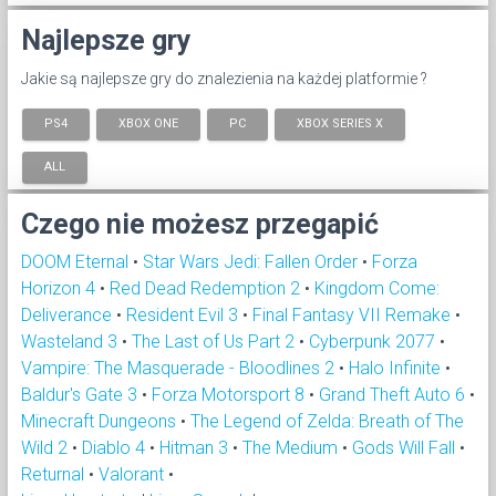
Najlepsze gry
Jakie są najlepsze gry do znalezienia na każdej platformie ?
PS4
XBOX ONE
PC
XBOX SERIES X
ALL
Czego nie możesz przegapić
DOOM Eternal
•
Star Wars Jedi: Fallen Order
•
Forza
Horizon 4
•
Red Dead Redemption 2
•
Kingdom Come:
Deliverance
•
Resident Evil 3
•
Final Fantasy VII Remake
•
Wasteland 3
•
The Last of Us Part 2
•
Cyberpunk 2077
•
Vampire: The Masquerade - Bloodlines 2
•
Halo Infinite
•
Baldur's Gate 3
•
Forza Motorsport 8
•
Grand Theft Auto 6
•
Minecraft Dungeons
•
The Legend of Zelda: Breath of The
Wild 2
•
Diablo 4
•
Hitman 3
•
The Medium
•
Gods Will Fall
•
Returnal
•
Valorant
•