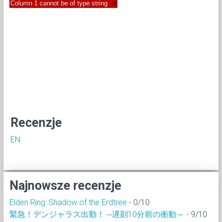
Column 1 cannot be of type string
×
Recenzje
EN
Najnowsze recenzje
Elden Ring: Shadow of the Erdtree
- 0/10
緊急！デンジャラス出勤！ ~遅刻10分前の衝動～
- 9/10