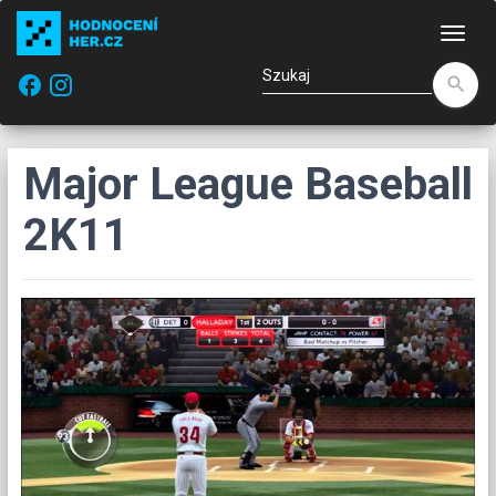
Naw
facebook
search
Major League Baseball
2K11