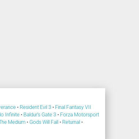
verance
•
Resident Evil 3
•
Final Fantasy VII
lo Infinite
•
Baldur's Gate 3
•
Forza Motorsport
The Medium
•
Gods Will Fall
•
Returnal
•