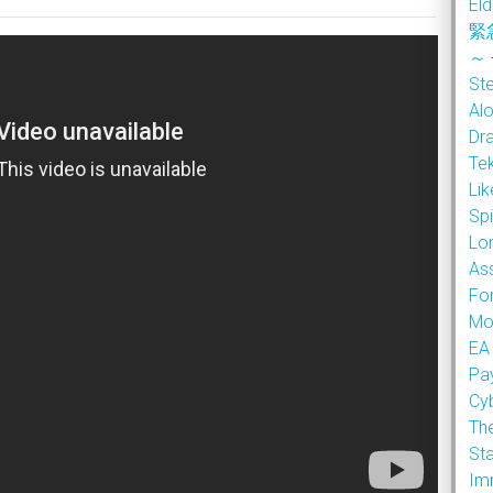
Eld
緊
～
Ste
Alo
Dr
Te
Li
Sp
Lor
As
Fo
Mo
EA
Pa
Cy
Th
Sta
Im