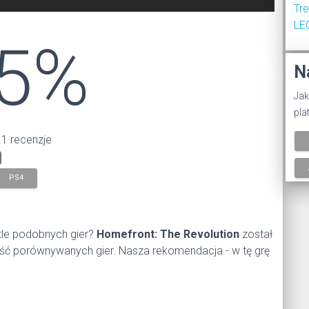
Tr
LE
5%
N
Jak
pla
 1 recenzje
PS4
tle podobnych gier?
Homefront: The Revolution
został
szość porównywanych gier. Nasza rekomendacja - w tę grę