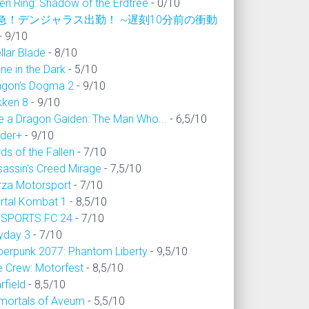
en Ring: Shadow of the Erdtree
- 0/10
急！デンジャラス出勤！ ~遅刻10分前の衝動
- 9/10
llar Blade
- 8/10
ne in the Dark
- 5/10
agon’s Dogma 2
- 9/10
kken 8
- 9/10
ke a Dragon Gaiden: The Man Who...
- 6,5/10
ider+
- 9/10
ds of the Fallen
- 7/10
sassin's Creed Mirage
- 7,5/10
rza Motorsport
- 7/10
rtal Kombat 1
- 8,5/10
 SPORTS FC 24
- 7/10
yday 3
- 7/10
berpunk 2077: Phantom Liberty
- 9,5/10
e Crew: Motorfest
- 8,5/10
rfield
- 8,5/10
mortals of Aveum
- 5,5/10