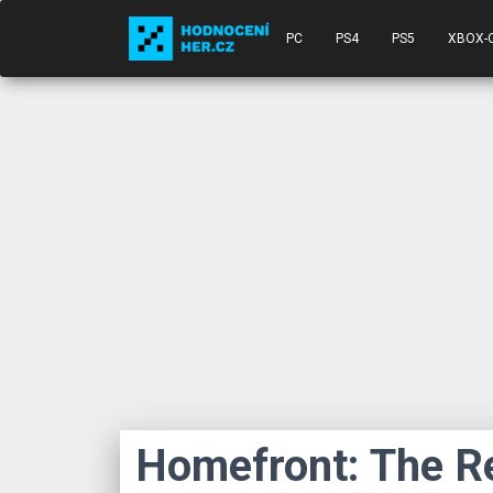
PC
PS4
PS5
XBOX-
Homefront: The R