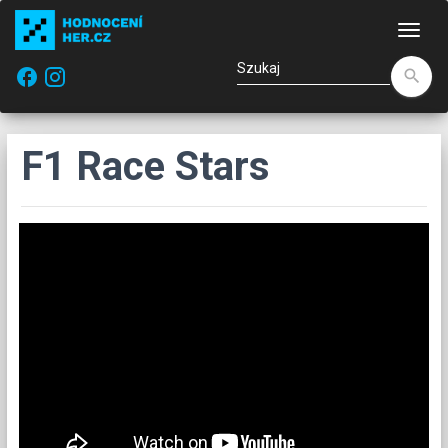
Naw
facebook
search
F1 Race Stars