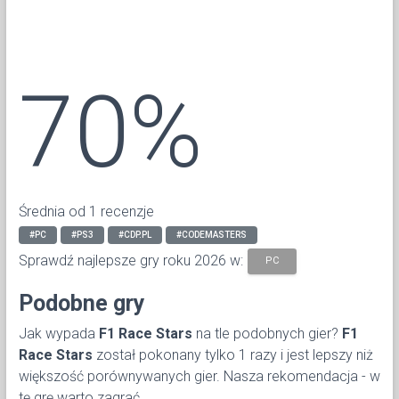
70%
Średnia od 1 recenzje
#PC
#PS3
#CDP.PL
#CODEMASTERS
Sprawdź najlepsze gry roku 2026 w:
PC
Podobne gry
Jak wypada
F1 Race Stars
na tle podobnych gier?
F1
Race Stars
został pokonany tylko 1 razy i jest lepszy niż
większość porównywanych gier. Nasza rekomendacja - w
tę grę warto zagrać.