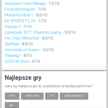
Assassin's Creed Mirage
- 7,5/10
Forza Motorsport
- 7/10
Mortal Kombat 1
- 8,5/10
EA SPORTS FC 24
- 7/10
Payday 3
- 7/10
Cyberpunk 2077: Phantom Liberty
- 9,5/10
The Crew: Motorfest
- 8,5/10
Starfield
- 8,5/10
Immortals of Aveum
- 5,5/10
Trepang2
- 8/10
LEGO 2K Drive
- 6/10
Najlepsze gry
Jakie są najlepsze gry do znalezienia na każdej platformie ?
PS4
XBOX ONE
PC
XBOX SERIES X
ALL