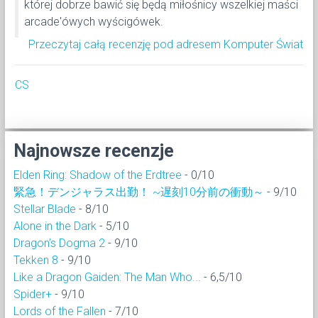
której dobrze bawić się będą miłośnicy wszelkiej maści
arcade'ówych wyścigówek.
Przeczytaj całą recenzję pod adresem Komputer Świat
CS
Najnowsze recenzje
Elden Ring: Shadow of the Erdtree
- 0/10
緊急！デンジャラス出勤！ ~遅刻10分前の衝動～
- 9/10
Stellar Blade
- 8/10
Alone in the Dark
- 5/10
Dragon’s Dogma 2
- 9/10
Tekken 8
- 9/10
Like a Dragon Gaiden: The Man Who...
- 6,5/10
Spider+
- 9/10
Lords of the Fallen
- 7/10