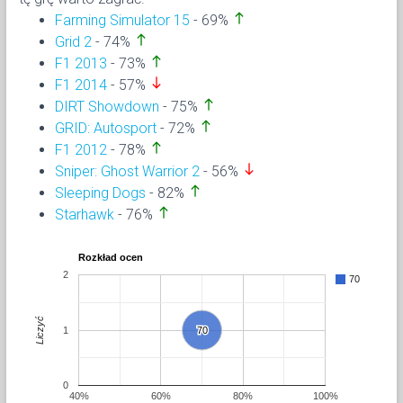
north
Farming Simulator 15
- 69%
north
Grid 2
- 74%
north
F1 2013
- 73%
south
F1 2014
- 57%
north
DIRT Showdown
- 75%
north
GRID: Autosport
- 72%
north
F1 2012
- 78%
south
Sniper: Ghost Warrior 2
- 56%
north
Sleeping Dogs
- 82%
north
Starhawk
- 76%
Rozkład ocen
2
70
Liczyć
1
70
70
0
40%
60%
80%
100%