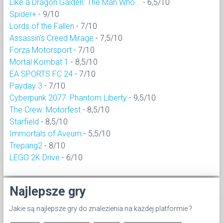
Like a Dragon Gaiden: The Man Who...
- 6,5/10
Spider+
- 9/10
Lords of the Fallen
- 7/10
Assassin's Creed Mirage
- 7,5/10
Forza Motorsport
- 7/10
Mortal Kombat 1
- 8,5/10
EA SPORTS FC 24
- 7/10
Payday 3
- 7/10
Cyberpunk 2077: Phantom Liberty
- 9,5/10
The Crew: Motorfest
- 8,5/10
Starfield
- 8,5/10
Immortals of Aveum
- 5,5/10
Trepang2
- 8/10
LEGO 2K Drive
- 6/10
Najlepsze gry
Jakie są najlepsze gry do znalezienia na każdej platformie ?