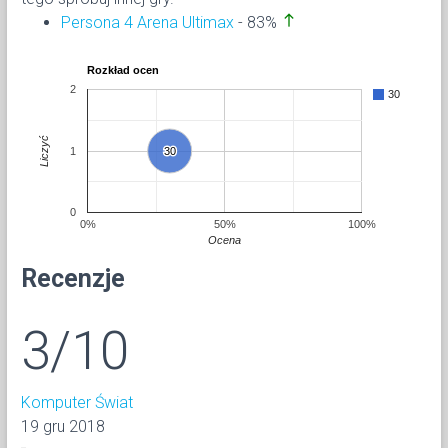
north
Persona 4 Arena Ultimax
- 83%
Rozkład ocen
2
30
Liczyć
1
30
30
0
0%
50%
100%
Ocena
Recenzje
3/10
Komputer Świat
19 gru 2018