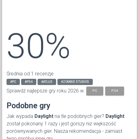
30%
Średnia od 1 recenzje
#PC
#PS4
#ATLUS
#ZOMBIE STUDIOS
Sprawdź najlepsze gry roku 2026 w:
PC
PS4
Podobne gry
Jak wypada
Daylight
na tle podobnych gier?
Daylight
został pokonany 1 razy i jest gorszy niż większość
porównywanych gier. Nasza rekomendacja - zamiast
tego spróbuj innej gry.