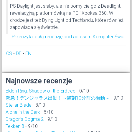
PS Daylight jest słaby, ale nie pomylcie go z Deadlight,
rewelacyjną platformówką na PC i Xboksa 360. W
drodze jest też Dying Light od Techlandu, które również
zapowiada się świetnie.
Przeczytaj całą recenzję pod adresem Komputer Świat
CS
•
DE
•
EN
Najnowsze recenzje
Elden Ring: Shadow of the Erdtree
- 0/10
緊急！デンジャラス出勤！ ~遅刻10分前の衝動～
- 9/10
Stellar Blade
- 8/10
Alone in the Dark
- 5/10
Dragon’s Dogma 2
- 9/10
Tekken 8
- 9/10