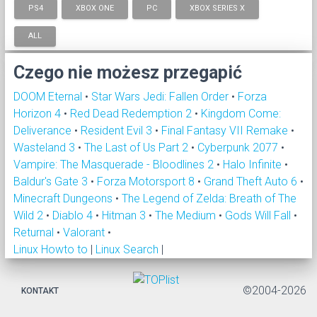
PS4
XBOX ONE
PC
XBOX SERIES X
ALL
Czego nie możesz przegapić
DOOM Eternal
•
Star Wars Jedi: Fallen Order
•
Forza
Horizon 4
•
Red Dead Redemption 2
•
Kingdom Come:
Deliverance
•
Resident Evil 3
•
Final Fantasy VII Remake
•
Wasteland 3
•
The Last of Us Part 2
•
Cyberpunk 2077
•
Vampire: The Masquerade - Bloodlines 2
•
Halo Infinite
•
Baldur's Gate 3
•
Forza Motorsport 8
•
Grand Theft Auto 6
•
Minecraft Dungeons
•
The Legend of Zelda: Breath of The
Wild 2
•
Diablo 4
•
Hitman 3
•
The Medium
•
Gods Will Fall
•
Returnal
•
Valorant
•
Linux Howto to
|
Linux Search
|
©2004-2026
KONTAKT