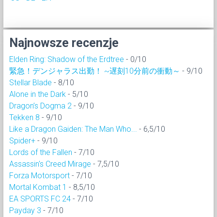
Najnowsze recenzje
Elden Ring: Shadow of the Erdtree
- 0/10
緊急！デンジャラス出勤！ ~遅刻10分前の衝動～
- 9/10
Stellar Blade
- 8/10
Alone in the Dark
- 5/10
Dragon’s Dogma 2
- 9/10
Tekken 8
- 9/10
Like a Dragon Gaiden: The Man Who...
- 6,5/10
Spider+
- 9/10
Lords of the Fallen
- 7/10
Assassin's Creed Mirage
- 7,5/10
Forza Motorsport
- 7/10
Mortal Kombat 1
- 8,5/10
EA SPORTS FC 24
- 7/10
Payday 3
- 7/10