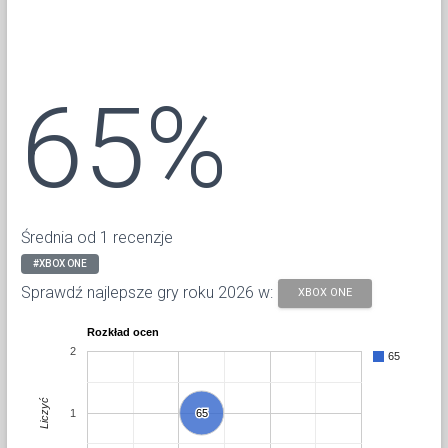
65%
Średnia od 1 recenzje
#XBOX ONE
Sprawdź najlepsze gry roku 2026 w:
XBOX ONE
Rozkład ocen
2
65
Liczyć
1
65
65