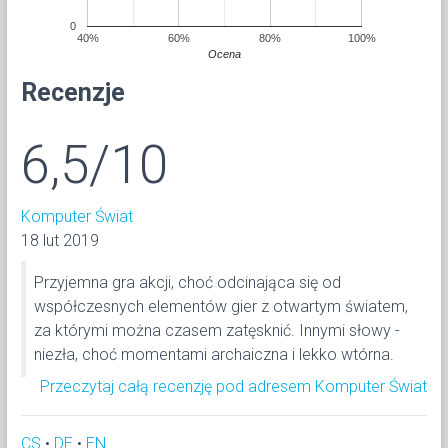
0
40%
60%
80%
100%
Ocena
Recenzje
6,5/10
Komputer Świat
18 lut 2019
Przyjemna gra akcji, choć odcinająca się od
współczesnych elementów gier z otwartym światem,
za którymi można czasem zatęsknić. Innymi słowy -
niezła, choć momentami archaiczna i lekko wtórna.
Przeczytaj całą recenzję pod adresem Komputer Świat
CS
•
DE
•
EN