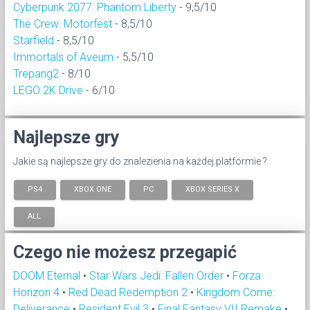
Cyberpunk 2077: Phantom Liberty
- 9,5/10
The Crew: Motorfest
- 8,5/10
Starfield
- 8,5/10
Immortals of Aveum
- 5,5/10
Trepang2
- 8/10
LEGO 2K Drive
- 6/10
Najlepsze gry
Jakie są najlepsze gry do znalezienia na każdej platformie ?
PS4
XBOX ONE
PC
XBOX SERIES X
ALL
Czego nie możesz przegapić
DOOM Eternal
•
Star Wars Jedi: Fallen Order
•
Forza
Horizon 4
•
Red Dead Redemption 2
•
Kingdom Come:
Deliverance
•
Resident Evil 3
•
Final Fantasy VII Remake
•