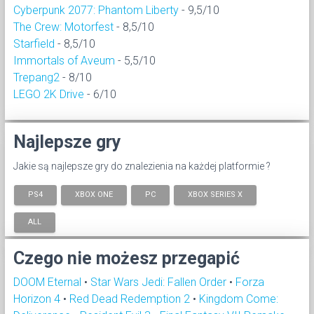
Cyberpunk 2077: Phantom Liberty
- 9,5/10
The Crew: Motorfest
- 8,5/10
Starfield
- 8,5/10
Immortals of Aveum
- 5,5/10
Trepang2
- 8/10
LEGO 2K Drive
- 6/10
Najlepsze gry
Jakie są najlepsze gry do znalezienia na każdej platformie ?
PS4
XBOX ONE
PC
XBOX SERIES X
ALL
Czego nie możesz przegapić
DOOM Eternal
•
Star Wars Jedi: Fallen Order
•
Forza
Horizon 4
•
Red Dead Redemption 2
•
Kingdom Come: