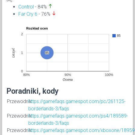
north
Control
- 84%
south
Far Cry 6
- 76%
Rozkład ocen
2
85
Liczyć
1
85
85
0
80%
90%
100%
Ocena
Poradniki, kody
Przewodnik
https://gamefaqs.gamespot.com/pc/261125-
borderlands-3/faqs
Przewodnik
https://gamefaqs.gamespot.com/ps4/189589-
borderlands-3/faqs
Przewodnik
https://gamefaqs.gamespot.com/xboxone/18959