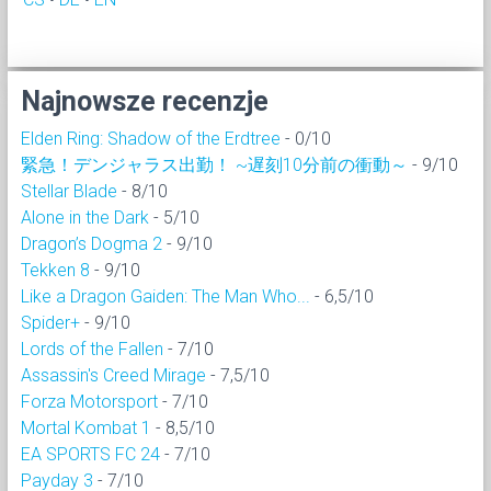
Najnowsze recenzje
Elden Ring: Shadow of the Erdtree
- 0/10
緊急！デンジャラス出勤！ ~遅刻10分前の衝動～
- 9/10
Stellar Blade
- 8/10
Alone in the Dark
- 5/10
Dragon’s Dogma 2
- 9/10
Tekken 8
- 9/10
Like a Dragon Gaiden: The Man Who...
- 6,5/10
Spider+
- 9/10
Lords of the Fallen
- 7/10
Assassin's Creed Mirage
- 7,5/10
Forza Motorsport
- 7/10
Mortal Kombat 1
- 8,5/10
EA SPORTS FC 24
- 7/10
Payday 3
- 7/10