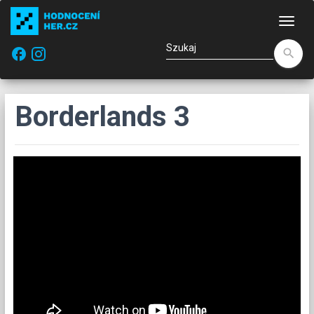
Naw
facebook
search
Borderlands 3