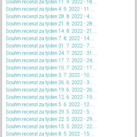
Souhrn recenzí za týden 11. 9. 2022 - 18....
Souhrn recenzí za týden 4. 9. 2022 - 11....
Souhrn recenzí za týden 28. 8. 2022 - 4....
Souhrn recenzí za týden 21. 8. 2022 - 28....
Souhrn recenzí za týden 14. 8. 2022 - 21....
Souhrn recenzí za týden 7. 8. 2022 - 14....
Souhrn recenzí za týden 31. 7. 2022 - 7....
Souhrn recenzí za týden 24. 7. 2022 - 31....
Souhrn recenzí za týden 17. 7. 2022 - 24....
Souhrn recenzí za týden 10. 7. 2022 - 17....
Souhrn recenzí za týden 3. 7. 2022 - 10....
Souhrn recenzí za týden 26. 6. 2022 - 3....
Souhrn recenzí za týden 19. 6. 2022 - 26....
Souhrn recenzí za týden 12. 6. 2022 - 19....
Souhrn recenzí za týden 5. 6. 2022 - 12....
Souhrn recenzí za týden 29. 5. 2022 - 5....
Souhrn recenzí za týden 22. 5. 2022 - 29....
Souhrn recenzí za týden 15. 5. 2022 - 22....
Souhrn recenzí za týden 8. 5. 2022 - 15....