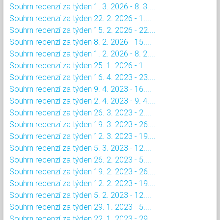
Souhrn recenzí za týden 1. 3. 2026 - 8. 3....
Souhrn recenzí za týden 22. 2. 2026 - 1....
Souhrn recenzí za týden 15. 2. 2026 - 22....
Souhrn recenzí za týden 8. 2. 2026 - 15....
Souhrn recenzí za týden 1. 2. 2026 - 8. 2....
Souhrn recenzí za týden 25. 1. 2026 - 1....
Souhrn recenzí za týden 16. 4. 2023 - 23....
Souhrn recenzí za týden 9. 4. 2023 - 16....
Souhrn recenzí za týden 2. 4. 2023 - 9. 4....
Souhrn recenzí za týden 26. 3. 2023 - 2....
Souhrn recenzí za týden 19. 3. 2023 - 26....
Souhrn recenzí za týden 12. 3. 2023 - 19....
Souhrn recenzí za týden 5. 3. 2023 - 12....
Souhrn recenzí za týden 26. 2. 2023 - 5....
Souhrn recenzí za týden 19. 2. 2023 - 26....
Souhrn recenzí za týden 12. 2. 2023 - 19....
Souhrn recenzí za týden 5. 2. 2023 - 12....
Souhrn recenzí za týden 29. 1. 2023 - 5....
Souhrn recenzí za týden 22. 1. 2023 - 29....