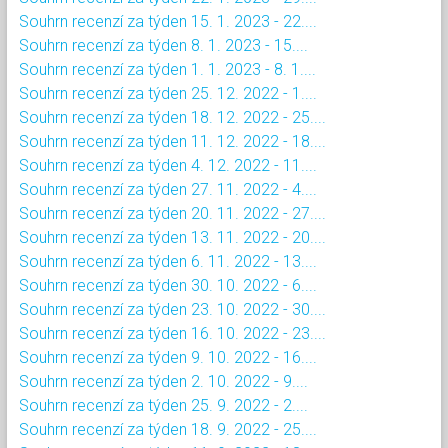
Souhrn recenzí za týden 15. 1. 2023 - 22....
Souhrn recenzí za týden 8. 1. 2023 - 15....
Souhrn recenzí za týden 1. 1. 2023 - 8. 1....
Souhrn recenzí za týden 25. 12. 2022 - 1....
Souhrn recenzí za týden 18. 12. 2022 - 25....
Souhrn recenzí za týden 11. 12. 2022 - 18....
Souhrn recenzí za týden 4. 12. 2022 - 11....
Souhrn recenzí za týden 27. 11. 2022 - 4....
Souhrn recenzí za týden 20. 11. 2022 - 27....
Souhrn recenzí za týden 13. 11. 2022 - 20....
Souhrn recenzí za týden 6. 11. 2022 - 13....
Souhrn recenzí za týden 30. 10. 2022 - 6....
Souhrn recenzí za týden 23. 10. 2022 - 30....
Souhrn recenzí za týden 16. 10. 2022 - 23....
Souhrn recenzí za týden 9. 10. 2022 - 16....
Souhrn recenzí za týden 2. 10. 2022 - 9....
Souhrn recenzí za týden 25. 9. 2022 - 2....
Souhrn recenzí za týden 18. 9. 2022 - 25....