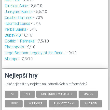
Tales of Arise
- 8,5/10
Junkyard Builder
- 5,5/10
Crushed In Time
- 70%
Haunted Lands
- 6/10
Yerba Buena
- 5/10
Bubsy 4D
- 6/10
Gothic 1 Remake
- 7,5/10
Phonopolis
- 9/10
Lego Batman: Legacy of the Dark...
- 9/10
Mixtape
- 7,5/10
Nejlepší hry
Jaké nejlepší hry najdete na jednotlivých platformách ?
PC
PS4
NINTENDO SWITCH LITE
MACOS
LINUX
WINDOWS
PLAYSTATION 4
ANDROID