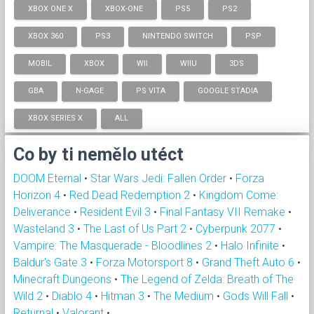
XBOX ONE X
XBOX-ONE
PS5
PS2
XBOX 360
PS3
NINTENDO SWITCH
PSP
MOBIL
XBOX
WII
WIIU
3DS
GBA
N-GAGE
PS VITA
GOOGLE STADIA
XBOX SERIES X
ALL
Co by ti nemělo utéct
DOOM Eternal
•
Star Wars Jedi: Fallen Order
•
Forza
Horizon 4
•
Red Dead Redemption 2
•
Kingdom Come:
Deliverance
•
Resident Evil 3
•
Final Fantasy VII Remake
•
Wasteland 3
•
The Last of Us Part 2
•
Cyberpunk 2077
•
Vampire: The Masquerade - Bloodlines 2
•
Halo Infinite
•
Baldur's Gate 3
•
Forza Motorsport 8
•
Grand Theft Auto 6
•
Minecraft Dungeons
•
The Legend of Zelda: Breath of The
Wild 2
•
Diablo 4
•
Hitman 3
•
The Medium
•
Gods Will Fall
•
Returnal
•
Valorant
•