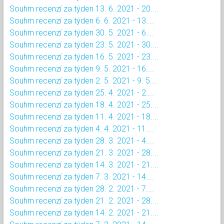
Souhrn recenzí za týden 13. 6. 2021 - 20....
Souhrn recenzí za týden 6. 6. 2021 - 13....
Souhrn recenzí za týden 30. 5. 2021 - 6....
Souhrn recenzí za týden 23. 5. 2021 - 30....
Souhrn recenzí za týden 16. 5. 2021 - 23....
Souhrn recenzí za týden 9. 5. 2021 - 16....
Souhrn recenzí za týden 2. 5. 2021 - 9. 5....
Souhrn recenzí za týden 25. 4. 2021 - 2....
Souhrn recenzí za týden 18. 4. 2021 - 25....
Souhrn recenzí za týden 11. 4. 2021 - 18....
Souhrn recenzí za týden 4. 4. 2021 - 11....
Souhrn recenzí za týden 28. 3. 2021 - 4....
Souhrn recenzí za týden 21. 3. 2021 - 28....
Souhrn recenzí za týden 14. 3. 2021 - 21....
Souhrn recenzí za týden 7. 3. 2021 - 14....
Souhrn recenzí za týden 28. 2. 2021 - 7....
Souhrn recenzí za týden 21. 2. 2021 - 28....
Souhrn recenzí za týden 14. 2. 2021 - 21....