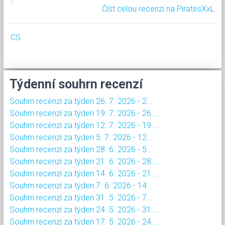
Číst celou recenzi na PiratesXxL
CS
Týdenní souhrn recenzí
Souhrn recenzí za týden 26. 7. 2026 - 2....
Souhrn recenzí za týden 19. 7. 2026 - 26....
Souhrn recenzí za týden 12. 7. 2026 - 19....
Souhrn recenzí za týden 5. 7. 2026 - 12....
Souhrn recenzí za týden 28. 6. 2026 - 5....
Souhrn recenzí za týden 21. 6. 2026 - 28....
Souhrn recenzí za týden 14. 6. 2026 - 21....
Souhrn recenzí za týden 7. 6. 2026 - 14....
Souhrn recenzí za týden 31. 5. 2026 - 7....
Souhrn recenzí za týden 24. 5. 2026 - 31....
Souhrn recenzí za týden 17. 5. 2026 - 24....