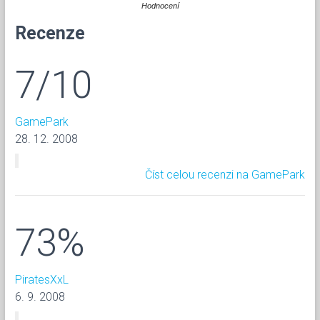
Hodnocení
Recenze
7/10
GamePark
28. 12. 2008
Číst celou recenzi na GamePark
73%
PiratesXxL
6. 9. 2008