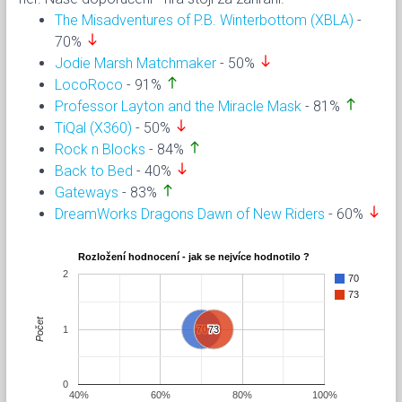
The Misadventures of P.B. Winterbottom (XBLA)
-
south
70%
south
Jodie Marsh Matchmaker
- 50%
north
LocoRoco
- 91%
north
Professor Layton and the Miracle Mask
- 81%
south
TiQal (X360)
- 50%
north
Rock n Blocks
- 84%
south
Back to Bed
- 40%
north
Gateways
- 83%
south
DreamWorks Dragons Dawn of New Riders
- 60%
Rozložení hodnocení - jak se nejvíce hodnotilo ?
2
70
73
Počet
1
70
70
73
73
0
40%
60%
80%
100%