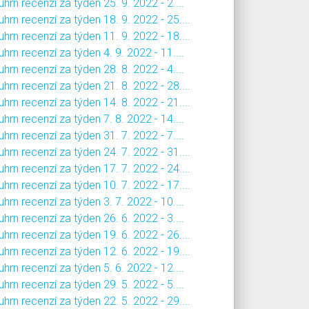
hrn recenzí za týden 25. 9. 2022 - 2....
hrn recenzí za týden 18. 9. 2022 - 25....
hrn recenzí za týden 11. 9. 2022 - 18....
hrn recenzí za týden 4. 9. 2022 - 11....
hrn recenzí za týden 28. 8. 2022 - 4....
hrn recenzí za týden 21. 8. 2022 - 28....
hrn recenzí za týden 14. 8. 2022 - 21....
hrn recenzí za týden 7. 8. 2022 - 14....
hrn recenzí za týden 31. 7. 2022 - 7....
hrn recenzí za týden 24. 7. 2022 - 31....
hrn recenzí za týden 17. 7. 2022 - 24....
hrn recenzí za týden 10. 7. 2022 - 17....
hrn recenzí za týden 3. 7. 2022 - 10....
hrn recenzí za týden 26. 6. 2022 - 3....
hrn recenzí za týden 19. 6. 2022 - 26....
hrn recenzí za týden 12. 6. 2022 - 19....
hrn recenzí za týden 5. 6. 2022 - 12....
hrn recenzí za týden 29. 5. 2022 - 5....
hrn recenzí za týden 22. 5. 2022 - 29....