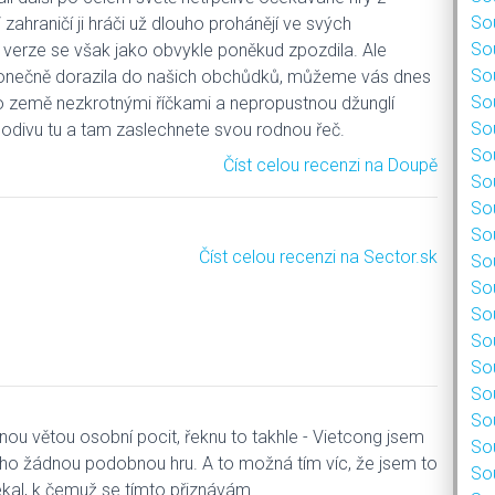
Sou
 zahraničí ji hráči už dlouho prohánějí ve svých
Sou
verze se však jako obvykle poněkud zpozdila. Ale
Sou
konečně dorazila do našich obchůdků, můžeme vás dnes
Sou
o země nezkrotnými říčkami a nepropustnou džunglí
Sou
upodivu tu a tam zaslechnete svou rodnou řeč.
Sou
Číst celou recenzi na Doupě
Sou
Sou
Sou
Číst celou recenzi na Sector.sk
Sou
Sou
Sou
Sou
Sou
Sou
Sou
dnou větou osobní pocit, řeknu to takhle - Vietcong jsem
Sou
louho žádnou podobnou hru. A to možná tím víc, že jsem to
Sou
kal, k čemuž se tímto přiznávám.