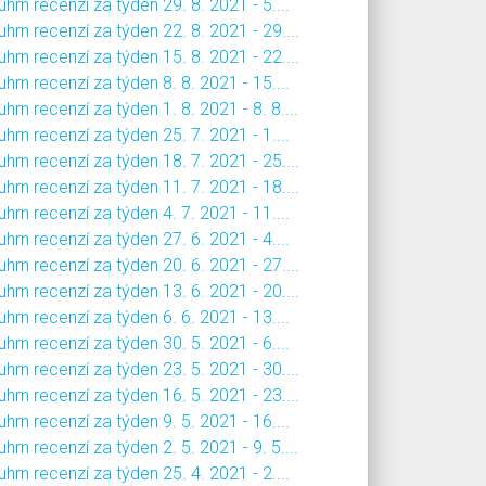
hrn recenzí za týden 29. 8. 2021 - 5....
hrn recenzí za týden 22. 8. 2021 - 29....
hrn recenzí za týden 15. 8. 2021 - 22....
hrn recenzí za týden 8. 8. 2021 - 15....
hrn recenzí za týden 1. 8. 2021 - 8. 8....
hrn recenzí za týden 25. 7. 2021 - 1....
hrn recenzí za týden 18. 7. 2021 - 25....
hrn recenzí za týden 11. 7. 2021 - 18....
hrn recenzí za týden 4. 7. 2021 - 11....
hrn recenzí za týden 27. 6. 2021 - 4....
hrn recenzí za týden 20. 6. 2021 - 27....
hrn recenzí za týden 13. 6. 2021 - 20....
hrn recenzí za týden 6. 6. 2021 - 13....
hrn recenzí za týden 30. 5. 2021 - 6....
hrn recenzí za týden 23. 5. 2021 - 30....
hrn recenzí za týden 16. 5. 2021 - 23....
hrn recenzí za týden 9. 5. 2021 - 16....
hrn recenzí za týden 2. 5. 2021 - 9. 5....
hrn recenzí za týden 25. 4. 2021 - 2....