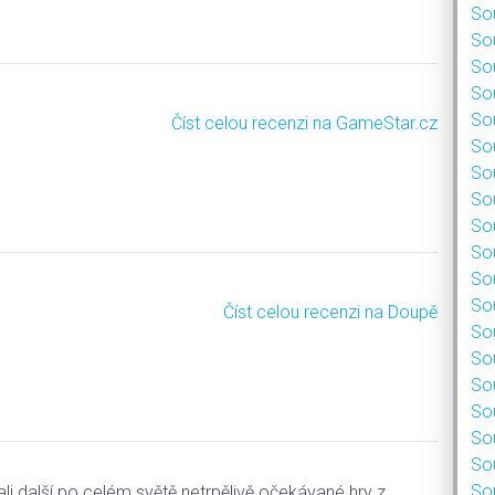
Sou
Sou
Sou
Sou
Sou
Číst celou recenzi na GameStar.cz
Sou
Sou
Sou
Sou
Sou
Sou
Sou
Číst celou recenzi na Doupě
Sou
Sou
Sou
Sou
Sou
Sou
Sou
li další po celém světě netrpělivě očekávané hry z