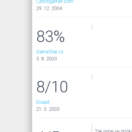
Czechgamer.com
29. 12. 2004
83%
GameStar.cz
3. 8. 2003
8/10
Doupě
21. 5. 2003
Tak jsme se dočka