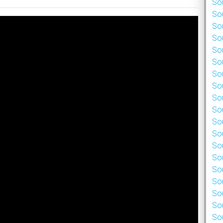
Sou
Sou
Sou
Sou
Sou
Sou
Sou
Sou
Sou
Sou
Sou
Sou
Sou
Sou
Sou
Sou
Sou
Sou
Sou