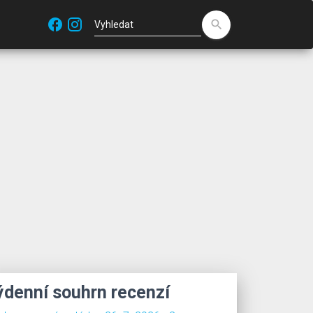
facebook
search
ýdenní souhrn recenzí