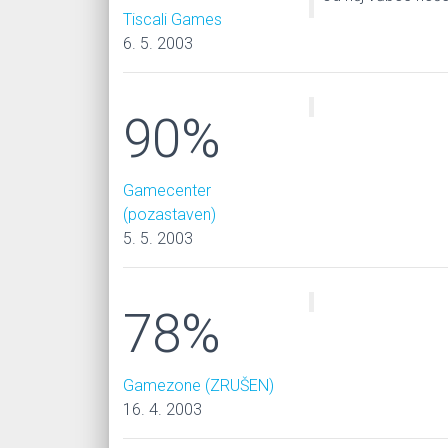
Tiscali Games
6. 5. 2003
90%
Gamecenter
(pozastaven)
5. 5. 2003
78%
Gamezone (ZRUŠEN)
16. 4. 2003