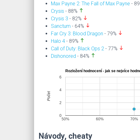
Max Payne 2: The Fall of Max Payne
- 8
north
Crysis
- 88%
south
Crysis 3
- 82%
south
Sanctum
- 64%
south
Far Cry 3: Blood Dragon
- 79%
north
Halo 4
- 89%
south
Call of Duty: Black Ops 2
- 77%
north
Dishonored
- 84%
Rozložení hodnocení - jak se nejvíce hodno
6
4
Počet
2
0
50%
60%
70%
Návody, cheaty