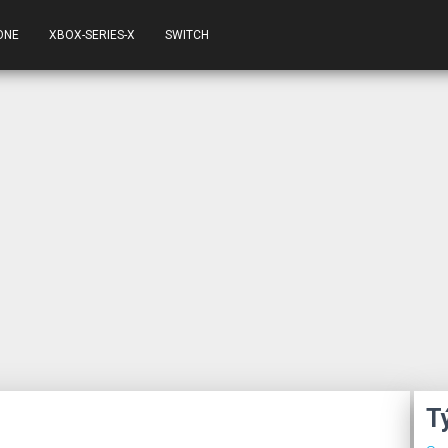
ONE
XBOX-SERIES-X
SWITCH
T