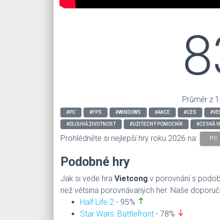
8
Průměr z 1
#PC
#FPS
#WINDOWS
#AKCE
#CES
#VE
#DLOUHÁ ŽIVOTNOST
#UŽITEČNÝ POMOCNÍK
#ČESKÁ V
Prohlédněte si nejlepší hry roku 2026 na:
PC
Podobné hry
Jak si vede hra
Vietcong
v porovnání s podo
než větsina porovnávaných her. Naše doporučení
north
Half Life 2
- 95%
south
Star Wars: Battlefront
- 78%