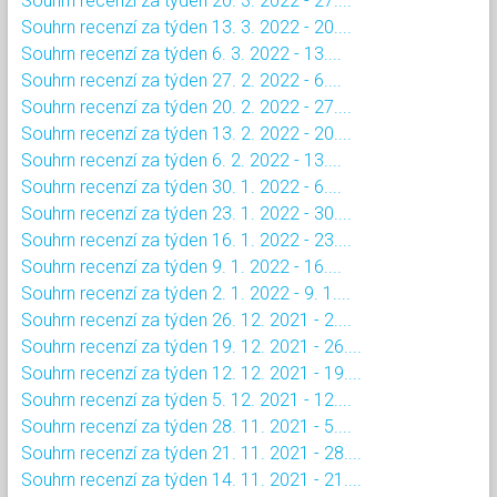
Souhrn recenzí za týden 20. 3. 2022 - 27....
Souhrn recenzí za týden 13. 3. 2022 - 20....
Souhrn recenzí za týden 6. 3. 2022 - 13....
Souhrn recenzí za týden 27. 2. 2022 - 6....
Souhrn recenzí za týden 20. 2. 2022 - 27....
Souhrn recenzí za týden 13. 2. 2022 - 20....
Souhrn recenzí za týden 6. 2. 2022 - 13....
Souhrn recenzí za týden 30. 1. 2022 - 6....
Souhrn recenzí za týden 23. 1. 2022 - 30....
Souhrn recenzí za týden 16. 1. 2022 - 23....
Souhrn recenzí za týden 9. 1. 2022 - 16....
Souhrn recenzí za týden 2. 1. 2022 - 9. 1....
Souhrn recenzí za týden 26. 12. 2021 - 2....
Souhrn recenzí za týden 19. 12. 2021 - 26....
Souhrn recenzí za týden 12. 12. 2021 - 19....
Souhrn recenzí za týden 5. 12. 2021 - 12....
Souhrn recenzí za týden 28. 11. 2021 - 5....
Souhrn recenzí za týden 21. 11. 2021 - 28....
Souhrn recenzí za týden 14. 11. 2021 - 21....