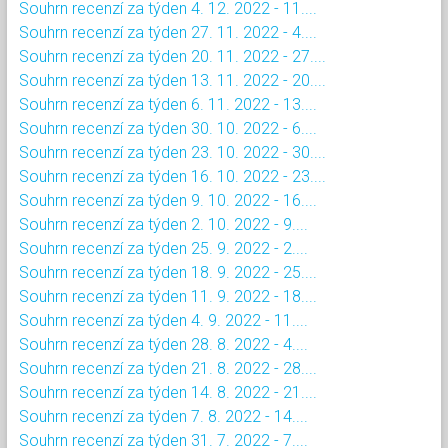
Souhrn recenzí za týden 4. 12. 2022 - 11....
Souhrn recenzí za týden 27. 11. 2022 - 4....
Souhrn recenzí za týden 20. 11. 2022 - 27....
Souhrn recenzí za týden 13. 11. 2022 - 20....
Souhrn recenzí za týden 6. 11. 2022 - 13....
Souhrn recenzí za týden 30. 10. 2022 - 6....
Souhrn recenzí za týden 23. 10. 2022 - 30....
Souhrn recenzí za týden 16. 10. 2022 - 23....
Souhrn recenzí za týden 9. 10. 2022 - 16....
Souhrn recenzí za týden 2. 10. 2022 - 9....
Souhrn recenzí za týden 25. 9. 2022 - 2....
Souhrn recenzí za týden 18. 9. 2022 - 25....
Souhrn recenzí za týden 11. 9. 2022 - 18....
Souhrn recenzí za týden 4. 9. 2022 - 11....
Souhrn recenzí za týden 28. 8. 2022 - 4....
Souhrn recenzí za týden 21. 8. 2022 - 28....
Souhrn recenzí za týden 14. 8. 2022 - 21....
Souhrn recenzí za týden 7. 8. 2022 - 14....
Souhrn recenzí za týden 31. 7. 2022 - 7....