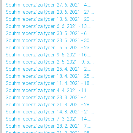
Souhrn recenzí za týden 27. 6. 2021 - 4....
Souhrn recenzí za týden 20. 6. 2021 - 27....
Souhrn recenzí za týden 13. 6. 2021 - 20....
Souhrn recenzí za týden 6. 6. 2021 - 13....
Souhrn recenzí za týden 30. 5. 2021 - 6....
Souhrn recenzí za týden 23. 5. 2021 - 30....
Souhrn recenzí za týden 16. 5. 2021 - 23....
Souhrn recenzí za týden 9. 5. 2021 - 16....
Souhrn recenzí za týden 2. 5. 2021 - 9. 5....
Souhrn recenzí za týden 25. 4. 2021 - 2....
Souhrn recenzí za týden 18. 4. 2021 - 25....
Souhrn recenzí za týden 11. 4. 2021 - 18....
Souhrn recenzí za týden 4. 4. 2021 - 11....
Souhrn recenzí za týden 28. 3. 2021 - 4....
Souhrn recenzí za týden 21. 3. 2021 - 28....
Souhrn recenzí za týden 14. 3. 2021 - 21....
Souhrn recenzí za týden 7. 3. 2021 - 14....
Souhrn recenzí za týden 28. 2. 2021 - 7....