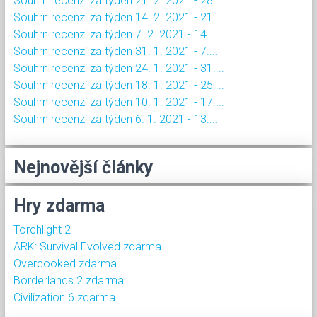
Souhrn recenzí za týden 21. 2. 2021 - 28....
Souhrn recenzí za týden 14. 2. 2021 - 21....
Souhrn recenzí za týden 7. 2. 2021 - 14....
Souhrn recenzí za týden 31. 1. 2021 - 7....
Souhrn recenzí za týden 24. 1. 2021 - 31....
Souhrn recenzí za týden 18. 1. 2021 - 25....
Souhrn recenzí za týden 10. 1. 2021 - 17....
Souhrn recenzí za týden 6. 1. 2021 - 13....
Nejnovější články
Hry zdarma
Torchlight 2
ARK: Survival Evolved zdarma
Overcooked zdarma
Borderlands 2 zdarma
Civilization 6 zdarma