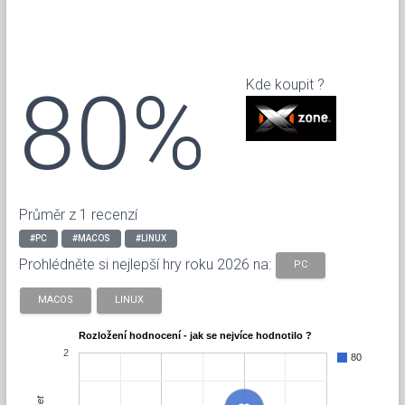
80%
Kde koupit ?
Průměr z 1 recenzí
#PC
#MACOS
#LINUX
Prohlédněte si nejlepší hry roku 2026 na:
PC
MACOS
LINUX
Rozložení hodnocení - jak se nejvíce hodnotilo ?
2
80