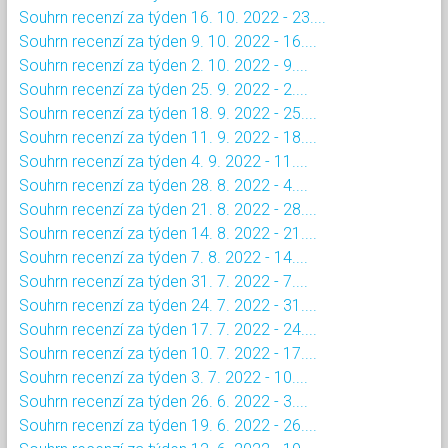
Souhrn recenzí za týden 16. 10. 2022 - 23....
Souhrn recenzí za týden 9. 10. 2022 - 16....
Souhrn recenzí za týden 2. 10. 2022 - 9....
Souhrn recenzí za týden 25. 9. 2022 - 2....
Souhrn recenzí za týden 18. 9. 2022 - 25....
Souhrn recenzí za týden 11. 9. 2022 - 18....
Souhrn recenzí za týden 4. 9. 2022 - 11....
Souhrn recenzí za týden 28. 8. 2022 - 4....
Souhrn recenzí za týden 21. 8. 2022 - 28....
Souhrn recenzí za týden 14. 8. 2022 - 21....
Souhrn recenzí za týden 7. 8. 2022 - 14....
Souhrn recenzí za týden 31. 7. 2022 - 7....
Souhrn recenzí za týden 24. 7. 2022 - 31....
Souhrn recenzí za týden 17. 7. 2022 - 24....
Souhrn recenzí za týden 10. 7. 2022 - 17....
Souhrn recenzí za týden 3. 7. 2022 - 10....
Souhrn recenzí za týden 26. 6. 2022 - 3....
Souhrn recenzí za týden 19. 6. 2022 - 26....