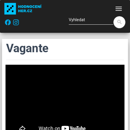
Nav
facebook
search
Vagante