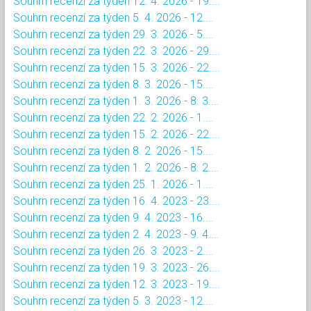
Souhrn recenzí za týden 12. 4. 2026 - 19....
Souhrn recenzí za týden 5. 4. 2026 - 12....
Souhrn recenzí za týden 29. 3. 2026 - 5....
Souhrn recenzí za týden 22. 3. 2026 - 29....
Souhrn recenzí za týden 15. 3. 2026 - 22....
Souhrn recenzí za týden 8. 3. 2026 - 15....
Souhrn recenzí za týden 1. 3. 2026 - 8. 3....
Souhrn recenzí za týden 22. 2. 2026 - 1....
Souhrn recenzí za týden 15. 2. 2026 - 22....
Souhrn recenzí za týden 8. 2. 2026 - 15....
Souhrn recenzí za týden 1. 2. 2026 - 8. 2....
Souhrn recenzí za týden 25. 1. 2026 - 1....
Souhrn recenzí za týden 16. 4. 2023 - 23....
Souhrn recenzí za týden 9. 4. 2023 - 16....
Souhrn recenzí za týden 2. 4. 2023 - 9. 4....
Souhrn recenzí za týden 26. 3. 2023 - 2....
Souhrn recenzí za týden 19. 3. 2023 - 26....
Souhrn recenzí za týden 12. 3. 2023 - 19....
Souhrn recenzí za týden 5. 3. 2023 - 12....