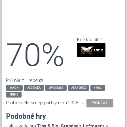
70%
Kde koupit ?
Průměr z 1 recenzí
#AKČNÍ
#LOGICKÁ
#WINDOWS
#SANDBOX
#MAC
#INDIE
Prohlédněte si nejlepší hry roku 2026 na:
WINDOWS
Podobné hry
Jak si vede hra
Tiny & Big: Grandpa’s Leftovers
v