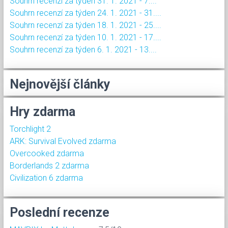
Souhrn recenzí za týden 31. 1. 2021 - 7....
Souhrn recenzí za týden 24. 1. 2021 - 31....
Souhrn recenzí za týden 18. 1. 2021 - 25....
Souhrn recenzí za týden 10. 1. 2021 - 17....
Souhrn recenzí za týden 6. 1. 2021 - 13....
Nejnovější články
Hry zdarma
Torchlight 2
ARK: Survival Evolved zdarma
Overcooked zdarma
Borderlands 2 zdarma
Civilization 6 zdarma
Poslední recenze