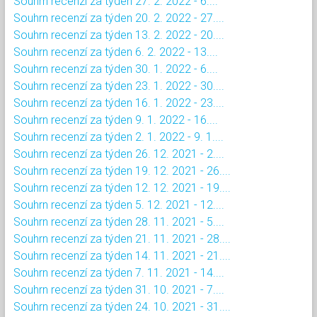
Souhrn recenzí za týden 27. 2. 2022 - 6....
Souhrn recenzí za týden 20. 2. 2022 - 27....
Souhrn recenzí za týden 13. 2. 2022 - 20....
Souhrn recenzí za týden 6. 2. 2022 - 13....
Souhrn recenzí za týden 30. 1. 2022 - 6....
Souhrn recenzí za týden 23. 1. 2022 - 30....
Souhrn recenzí za týden 16. 1. 2022 - 23....
Souhrn recenzí za týden 9. 1. 2022 - 16....
Souhrn recenzí za týden 2. 1. 2022 - 9. 1....
Souhrn recenzí za týden 26. 12. 2021 - 2....
Souhrn recenzí za týden 19. 12. 2021 - 26....
Souhrn recenzí za týden 12. 12. 2021 - 19....
Souhrn recenzí za týden 5. 12. 2021 - 12....
Souhrn recenzí za týden 28. 11. 2021 - 5....
Souhrn recenzí za týden 21. 11. 2021 - 28....
Souhrn recenzí za týden 14. 11. 2021 - 21....
Souhrn recenzí za týden 7. 11. 2021 - 14....
Souhrn recenzí za týden 31. 10. 2021 - 7....
Souhrn recenzí za týden 24. 10. 2021 - 31....