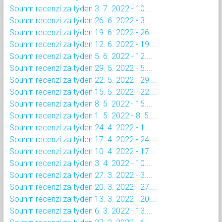
Souhrn recenzí za týden 3. 7. 2022 - 10....
Souhrn recenzí za týden 26. 6. 2022 - 3....
Souhrn recenzí za týden 19. 6. 2022 - 26....
Souhrn recenzí za týden 12. 6. 2022 - 19....
Souhrn recenzí za týden 5. 6. 2022 - 12....
Souhrn recenzí za týden 29. 5. 2022 - 5....
Souhrn recenzí za týden 22. 5. 2022 - 29....
Souhrn recenzí za týden 15. 5. 2022 - 22....
Souhrn recenzí za týden 8. 5. 2022 - 15....
Souhrn recenzí za týden 1. 5. 2022 - 8. 5....
Souhrn recenzí za týden 24. 4. 2022 - 1....
Souhrn recenzí za týden 17. 4. 2022 - 24....
Souhrn recenzí za týden 10. 4. 2022 - 17....
Souhrn recenzí za týden 3. 4. 2022 - 10....
Souhrn recenzí za týden 27. 3. 2022 - 3....
Souhrn recenzí za týden 20. 3. 2022 - 27....
Souhrn recenzí za týden 13. 3. 2022 - 20....
Souhrn recenzí za týden 6. 3. 2022 - 13....