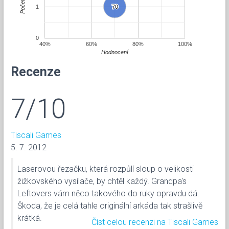
Počet
1
70
70
0
40%
60%
80%
100%
Hodnocení
Recenze
7/10
Tiscali Games
5. 7. 2012
Laserovou řezačku, která rozpůlí sloup o velikosti
žižkovského vysílače, by chtěl každý. Grandpa's
Leftovers vám něco takového do ruky opravdu dá.
Škoda, že je celá tahle originální arkáda tak strašlivě
krátká.
Číst celou recenzi na Tiscali Games