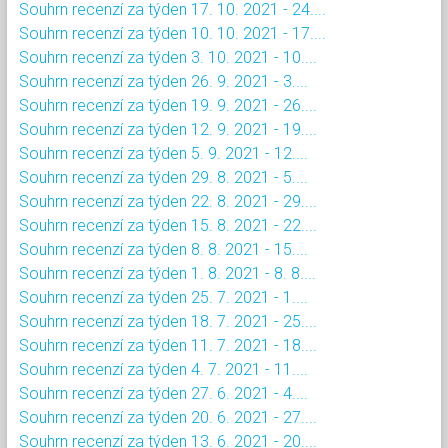
Souhrn recenzí za týden 17. 10. 2021 - 24....
Souhrn recenzí za týden 10. 10. 2021 - 17....
Souhrn recenzí za týden 3. 10. 2021 - 10....
Souhrn recenzí za týden 26. 9. 2021 - 3....
Souhrn recenzí za týden 19. 9. 2021 - 26....
Souhrn recenzí za týden 12. 9. 2021 - 19....
Souhrn recenzí za týden 5. 9. 2021 - 12....
Souhrn recenzí za týden 29. 8. 2021 - 5....
Souhrn recenzí za týden 22. 8. 2021 - 29....
Souhrn recenzí za týden 15. 8. 2021 - 22....
Souhrn recenzí za týden 8. 8. 2021 - 15....
Souhrn recenzí za týden 1. 8. 2021 - 8. 8....
Souhrn recenzí za týden 25. 7. 2021 - 1....
Souhrn recenzí za týden 18. 7. 2021 - 25....
Souhrn recenzí za týden 11. 7. 2021 - 18....
Souhrn recenzí za týden 4. 7. 2021 - 11....
Souhrn recenzí za týden 27. 6. 2021 - 4....
Souhrn recenzí za týden 20. 6. 2021 - 27....
Souhrn recenzí za týden 13. 6. 2021 - 20....