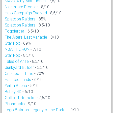
MAVRIX by Matt Jones
- 7,5/10
Nightmare Frontier
- 8/10
Halo Campaign Evolved
- 8,5/10
Splatoon Raiders
- 85%
Splatoon Raiders
- 8,5/10
Fogpiercer
- 6,5/10
The Alters: Last Variable
- 8/10
Star Fox
- 69%
NBA THE RUN
- 7/10
Star Fox
- 8,5/10
Tales of Arise
- 8,5/10
Junkyard Builder
- 5,5/10
Crushed In Time
- 70%
Haunted Lands
- 6/10
Yerba Buena
- 5/10
Bubsy 4D
- 6/10
Gothic 1 Remake
- 7,5/10
Phonopolis
- 9/10
Lego Batman: Legacy of the Dark...
- 9/10