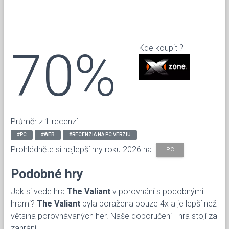
70%
Kde koupit ?
Průměr z 1 recenzí
#PC
#WEB
#RECENZIA NA PC VERZIU
Prohlédněte si nejlepší hry roku 2026 na:
PC
Podobné hry
Jak si vede hra
The Valiant
v porovnání s podobnými
hrami?
The Valiant
byla poražena pouze 4x a je lepší než
větsina porovnávaných her. Naše doporučení - hra stojí za
zahrání.