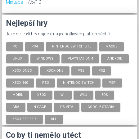
Mixtape
- 7,5/10
Nejlepší hry
Jaké nejlepší hry najdete na jednotlivých platformách ?
PC
PS4
NINTENDO SWITCH LITE
MACOS
LINUX
WINDOWS
PLAYSTATION 4
ANDROID
XBOX ONE X
XBOX-ONE
PS5
PS2
XBOX 360
PS3
NINTENDO SWITCH
PSP
MOBIL
XBOX
WII
WIIU
3DS
GBA
N-GAGE
PS VITA
GOOGLE STADIA
XBOX SERIES X
ALL
Co by ti nemělo utéct