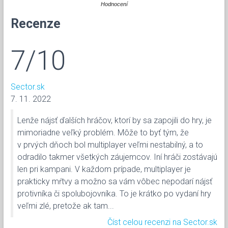
Hodnocení
Recenze
7/10
Sector.sk
7. 11. 2022
Lenže nájsť ďalších hráčov, ktorí by sa zapojili do hry, je
mimoriadne veľký problém. Môže to byť tým, že
v prvých dňoch bol multiplayer veľmi nestabilný, a to
odradilo takmer všetkých záujemcov. Iní hráči zostávajú
len pri kampani. V každom prípade, multiplayer je
prakticky mŕtvy a možno sa vám vôbec nepodarí nájsť
protivníka či spolubojovníka. To je krátko po vydaní hry
veľmi zlé, pretože ak tam...
Číst celou recenzi na Sector.sk