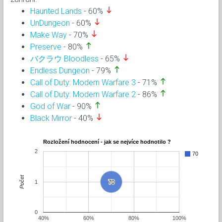
south
Haunted Lands
- 60%
south
UnDungeon
- 60%
south
Make Way
- 70%
north
Preserve
- 80%
south
バクラウ Bloodless
- 65%
north
Endless Dungeon
- 79%
north
Call of Duty: Modern Warfare 3
- 71%
north
Call of Duty: Modern Warfare 2
- 86%
north
God of War
- 90%
south
Black Mirror
- 40%
Rozložení hodnocení - jak se nejvíce hodnotilo ?
2
70
Počet
1
70
70
0
40%
60%
80%
100%