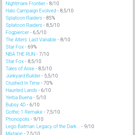
Nightmare Frontier
- 8/10
Halo Campaign Evolved
- 8,5/10
Splatoon Raiders
- 85%
Splatoon Raiders
- 8,5/10
Fogpiercer
- 6,5/10
The Alters: Last Variable
- 8/10
Star Fox
- 69%
NBA THE RUN
- 7/10
Star Fox
- 8,5/10
Tales of Arise
- 8,5/10
Junkyard Builder
- 5,5/10
Crushed In Time
- 70%
Haunted Lands
- 6/10
Yerba Buena
- 5/10
Bubsy 4D
- 6/10
Gothic 1 Remake
- 7,5/10
Phonopolis
- 9/10
Lego Batman: Legacy of the Dark...
- 9/10
Mixtape
- 7,5/10