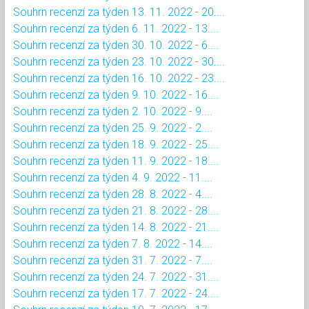
Souhrn recenzí za týden 13. 11. 2022 - 20....
Souhrn recenzí za týden 6. 11. 2022 - 13....
Souhrn recenzí za týden 30. 10. 2022 - 6....
Souhrn recenzí za týden 23. 10. 2022 - 30....
Souhrn recenzí za týden 16. 10. 2022 - 23....
Souhrn recenzí za týden 9. 10. 2022 - 16....
Souhrn recenzí za týden 2. 10. 2022 - 9....
Souhrn recenzí za týden 25. 9. 2022 - 2....
Souhrn recenzí za týden 18. 9. 2022 - 25....
Souhrn recenzí za týden 11. 9. 2022 - 18....
Souhrn recenzí za týden 4. 9. 2022 - 11....
Souhrn recenzí za týden 28. 8. 2022 - 4....
Souhrn recenzí za týden 21. 8. 2022 - 28....
Souhrn recenzí za týden 14. 8. 2022 - 21....
Souhrn recenzí za týden 7. 8. 2022 - 14....
Souhrn recenzí za týden 31. 7. 2022 - 7....
Souhrn recenzí za týden 24. 7. 2022 - 31....
Souhrn recenzí za týden 17. 7. 2022 - 24....