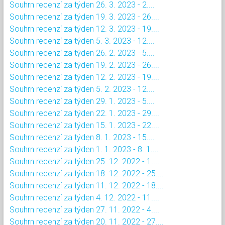
Souhrn recenzí za týden 26. 3. 2023 - 2....
Souhrn recenzí za týden 19. 3. 2023 - 26....
Souhrn recenzí za týden 12. 3. 2023 - 19....
Souhrn recenzí za týden 5. 3. 2023 - 12....
Souhrn recenzí za týden 26. 2. 2023 - 5....
Souhrn recenzí za týden 19. 2. 2023 - 26....
Souhrn recenzí za týden 12. 2. 2023 - 19....
Souhrn recenzí za týden 5. 2. 2023 - 12....
Souhrn recenzí za týden 29. 1. 2023 - 5....
Souhrn recenzí za týden 22. 1. 2023 - 29....
Souhrn recenzí za týden 15. 1. 2023 - 22....
Souhrn recenzí za týden 8. 1. 2023 - 15....
Souhrn recenzí za týden 1. 1. 2023 - 8. 1....
Souhrn recenzí za týden 25. 12. 2022 - 1....
Souhrn recenzí za týden 18. 12. 2022 - 25....
Souhrn recenzí za týden 11. 12. 2022 - 18....
Souhrn recenzí za týden 4. 12. 2022 - 11....
Souhrn recenzí za týden 27. 11. 2022 - 4....
Souhrn recenzí za týden 20. 11. 2022 - 27....