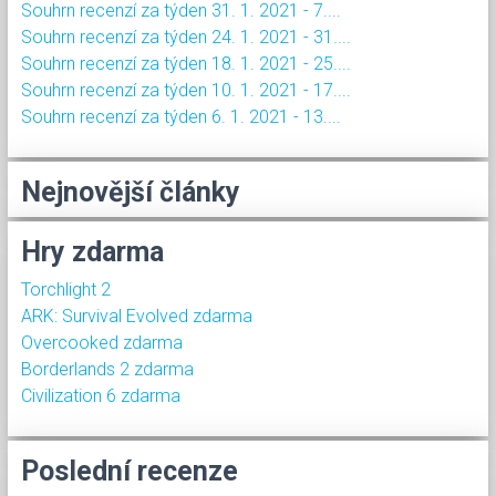
Souhrn recenzí za týden 31. 1. 2021 - 7....
Souhrn recenzí za týden 24. 1. 2021 - 31....
Souhrn recenzí za týden 18. 1. 2021 - 25....
Souhrn recenzí za týden 10. 1. 2021 - 17....
Souhrn recenzí za týden 6. 1. 2021 - 13....
Nejnovější články
Hry zdarma
Torchlight 2
ARK: Survival Evolved zdarma
Overcooked zdarma
Borderlands 2 zdarma
Civilization 6 zdarma
Poslední recenze