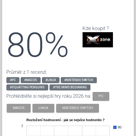
80%
Kde koupit ?
Průměr z 1 recenzí
#PC
#MACOS
#LINUX
#NINTENDO SWITCH
#SQUATTING PENGUINS
#THE MIMS BEGINNING
Prohlédněte si nejlepší hry roku 2026 na:
PC
MACOS
LINUX
NINTENDO SWITCH
Rozložení hodnocení - jak se nejvíce hodnotilo ?
2
80