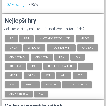
007 First Light
- 95%
Nejlepší hry
Jaké nejlepší hry najdete na jednotlivých platformách ?
PC
PS4
NINTENDO SWITCH LITE
MACOS
LINUX
WINDOWS
PLAYSTATION 4
ANDROID
XBOX ONE X
XBOX-ONE
PS5
PS2
XBOX 360
PS3
NINTENDO SWITCH
PSP
MOBIL
XBOX
WII
WIIU
3DS
GBA
N-GAGE
PS VITA
GOOGLE STADIA
XBOX SERIES X
ALL