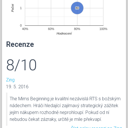
Počet
1
80
80
0
40%
60%
80%
100%
Hodnocení
Recenze
8/10
Zing
19. 5. 2016
The Mims Beginning je kvalitní nezávislá RTS s božským
nádechem. Hráči hledající zajímavý strategický zážitek
jejím nákupem rozhodně neprohloupí. Pokud od ní
nebudou čekat zázraky, určitě je mile překvapí.