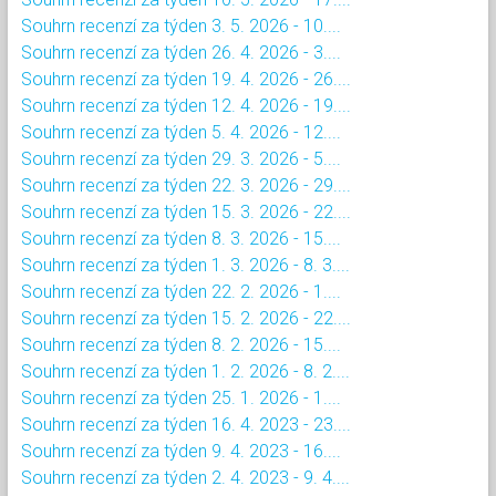
Souhrn recenzí za týden 3. 5. 2026 - 10....
Souhrn recenzí za týden 26. 4. 2026 - 3....
Souhrn recenzí za týden 19. 4. 2026 - 26....
Souhrn recenzí za týden 12. 4. 2026 - 19....
Souhrn recenzí za týden 5. 4. 2026 - 12....
Souhrn recenzí za týden 29. 3. 2026 - 5....
Souhrn recenzí za týden 22. 3. 2026 - 29....
Souhrn recenzí za týden 15. 3. 2026 - 22....
Souhrn recenzí za týden 8. 3. 2026 - 15....
Souhrn recenzí za týden 1. 3. 2026 - 8. 3....
Souhrn recenzí za týden 22. 2. 2026 - 1....
Souhrn recenzí za týden 15. 2. 2026 - 22....
Souhrn recenzí za týden 8. 2. 2026 - 15....
Souhrn recenzí za týden 1. 2. 2026 - 8. 2....
Souhrn recenzí za týden 25. 1. 2026 - 1....
Souhrn recenzí za týden 16. 4. 2023 - 23....
Souhrn recenzí za týden 9. 4. 2023 - 16....
Souhrn recenzí za týden 2. 4. 2023 - 9. 4....