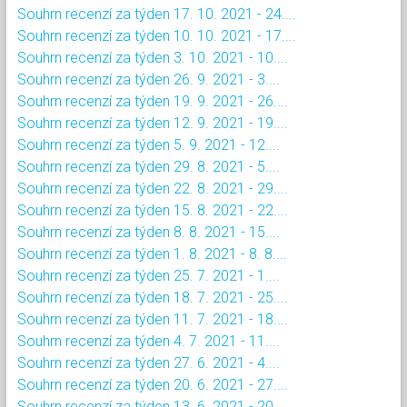
Souhrn recenzí za týden 17. 10. 2021 - 24....
Souhrn recenzí za týden 10. 10. 2021 - 17....
Souhrn recenzí za týden 3. 10. 2021 - 10....
Souhrn recenzí za týden 26. 9. 2021 - 3....
Souhrn recenzí za týden 19. 9. 2021 - 26....
Souhrn recenzí za týden 12. 9. 2021 - 19....
Souhrn recenzí za týden 5. 9. 2021 - 12....
Souhrn recenzí za týden 29. 8. 2021 - 5....
Souhrn recenzí za týden 22. 8. 2021 - 29....
Souhrn recenzí za týden 15. 8. 2021 - 22....
Souhrn recenzí za týden 8. 8. 2021 - 15....
Souhrn recenzí za týden 1. 8. 2021 - 8. 8....
Souhrn recenzí za týden 25. 7. 2021 - 1....
Souhrn recenzí za týden 18. 7. 2021 - 25....
Souhrn recenzí za týden 11. 7. 2021 - 18....
Souhrn recenzí za týden 4. 7. 2021 - 11....
Souhrn recenzí za týden 27. 6. 2021 - 4....
Souhrn recenzí za týden 20. 6. 2021 - 27....
Souhrn recenzí za týden 13. 6. 2021 - 20....