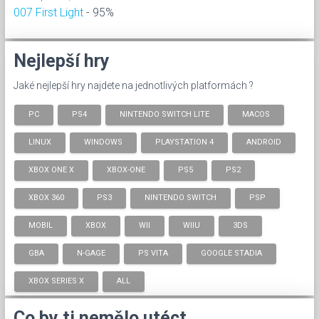
007 First Light
- 95%
Nejlepší hry
Jaké nejlepší hry najdete na jednotlivých platformách ?
PC
PS4
NINTENDO SWITCH LITE
MACOS
LINUX
WINDOWS
PLAYSTATION 4
ANDROID
XBOX ONE X
XBOX-ONE
PS5
PS2
XBOX 360
PS3
NINTENDO SWITCH
PSP
MOBIL
XBOX
WII
WIIU
3DS
GBA
N-GAGE
PS VITA
GOOGLE STADIA
XBOX SERIES X
ALL
Co by ti nemělo utéct