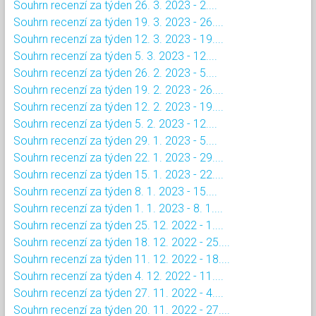
Souhrn recenzí za týden 26. 3. 2023 - 2....
Souhrn recenzí za týden 19. 3. 2023 - 26....
Souhrn recenzí za týden 12. 3. 2023 - 19....
Souhrn recenzí za týden 5. 3. 2023 - 12....
Souhrn recenzí za týden 26. 2. 2023 - 5....
Souhrn recenzí za týden 19. 2. 2023 - 26....
Souhrn recenzí za týden 12. 2. 2023 - 19....
Souhrn recenzí za týden 5. 2. 2023 - 12....
Souhrn recenzí za týden 29. 1. 2023 - 5....
Souhrn recenzí za týden 22. 1. 2023 - 29....
Souhrn recenzí za týden 15. 1. 2023 - 22....
Souhrn recenzí za týden 8. 1. 2023 - 15....
Souhrn recenzí za týden 1. 1. 2023 - 8. 1....
Souhrn recenzí za týden 25. 12. 2022 - 1....
Souhrn recenzí za týden 18. 12. 2022 - 25....
Souhrn recenzí za týden 11. 12. 2022 - 18....
Souhrn recenzí za týden 4. 12. 2022 - 11....
Souhrn recenzí za týden 27. 11. 2022 - 4....
Souhrn recenzí za týden 20. 11. 2022 - 27....