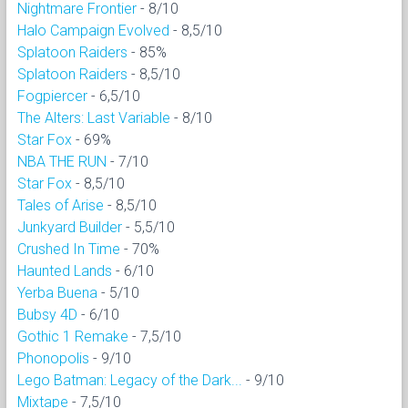
Nightmare Frontier
- 8/10
Halo Campaign Evolved
- 8,5/10
Splatoon Raiders
- 85%
Splatoon Raiders
- 8,5/10
Fogpiercer
- 6,5/10
The Alters: Last Variable
- 8/10
Star Fox
- 69%
NBA THE RUN
- 7/10
Star Fox
- 8,5/10
Tales of Arise
- 8,5/10
Junkyard Builder
- 5,5/10
Crushed In Time
- 70%
Haunted Lands
- 6/10
Yerba Buena
- 5/10
Bubsy 4D
- 6/10
Gothic 1 Remake
- 7,5/10
Phonopolis
- 9/10
Lego Batman: Legacy of the Dark...
- 9/10
Mixtape
- 7,5/10