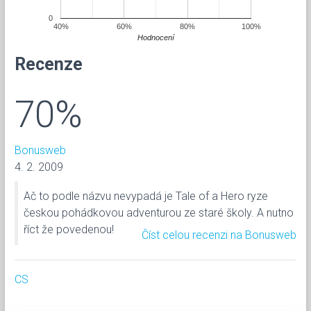
0
40%
60%
80%
100%
Hodnocení
Recenze
70%
Bonusweb
4. 2. 2009
Ač to podle názvu nevypadá je Tale of a Hero ryze
českou pohádkovou adventurou ze staré školy. A nutno
říct že povedenou!
Číst celou recenzi na Bonusweb
CS