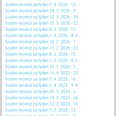
Souhrn recenzí za týden 5. 4. 2026 - 12....
Souhrn recenzí za týden 29. 3. 2026 - 5....
Souhrn recenzí za týden 22. 3. 2026 - 29....
Souhrn recenzí za týden 15. 3. 2026 - 22....
Souhrn recenzí za týden 8. 3. 2026 - 15....
Souhrn recenzí za týden 1. 3. 2026 - 8. 3....
Souhrn recenzí za týden 22. 2. 2026 - 1....
Souhrn recenzí za týden 15. 2. 2026 - 22....
Souhrn recenzí za týden 8. 2. 2026 - 15....
Souhrn recenzí za týden 1. 2. 2026 - 8. 2....
Souhrn recenzí za týden 25. 1. 2026 - 1....
Souhrn recenzí za týden 16. 4. 2023 - 23....
Souhrn recenzí za týden 9. 4. 2023 - 16....
Souhrn recenzí za týden 2. 4. 2023 - 9. 4....
Souhrn recenzí za týden 26. 3. 2023 - 2....
Souhrn recenzí za týden 19. 3. 2023 - 26....
Souhrn recenzí za týden 12. 3. 2023 - 19....
Souhrn recenzí za týden 5. 3. 2023 - 12....