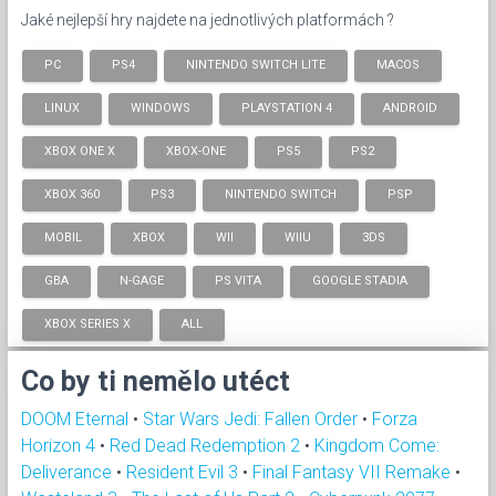
Jaké nejlepší hry najdete na jednotlivých platformách ?
PC
PS4
NINTENDO SWITCH LITE
MACOS
LINUX
WINDOWS
PLAYSTATION 4
ANDROID
XBOX ONE X
XBOX-ONE
PS5
PS2
XBOX 360
PS3
NINTENDO SWITCH
PSP
MOBIL
XBOX
WII
WIIU
3DS
GBA
N-GAGE
PS VITA
GOOGLE STADIA
XBOX SERIES X
ALL
Co by ti nemělo utéct
DOOM Eternal
•
Star Wars Jedi: Fallen Order
•
Forza
Horizon 4
•
Red Dead Redemption 2
•
Kingdom Come:
Deliverance
•
Resident Evil 3
•
Final Fantasy VII Remake
•