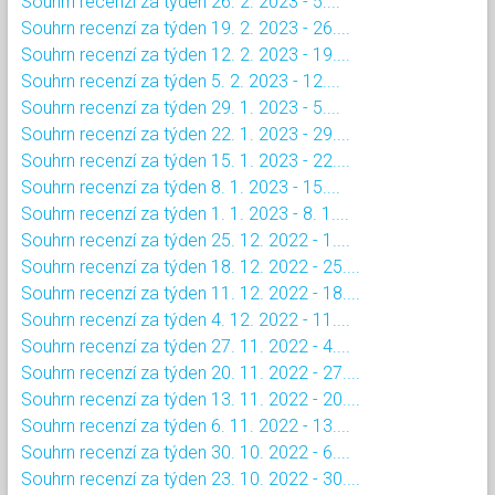
Souhrn recenzí za týden 26. 2. 2023 - 5....
Souhrn recenzí za týden 19. 2. 2023 - 26....
Souhrn recenzí za týden 12. 2. 2023 - 19....
Souhrn recenzí za týden 5. 2. 2023 - 12....
Souhrn recenzí za týden 29. 1. 2023 - 5....
Souhrn recenzí za týden 22. 1. 2023 - 29....
Souhrn recenzí za týden 15. 1. 2023 - 22....
Souhrn recenzí za týden 8. 1. 2023 - 15....
Souhrn recenzí za týden 1. 1. 2023 - 8. 1....
Souhrn recenzí za týden 25. 12. 2022 - 1....
Souhrn recenzí za týden 18. 12. 2022 - 25....
Souhrn recenzí za týden 11. 12. 2022 - 18....
Souhrn recenzí za týden 4. 12. 2022 - 11....
Souhrn recenzí za týden 27. 11. 2022 - 4....
Souhrn recenzí za týden 20. 11. 2022 - 27....
Souhrn recenzí za týden 13. 11. 2022 - 20....
Souhrn recenzí za týden 6. 11. 2022 - 13....
Souhrn recenzí za týden 30. 10. 2022 - 6....
Souhrn recenzí za týden 23. 10. 2022 - 30....