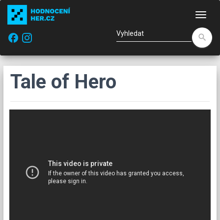
Nav
facebook
search
Tale of Hero