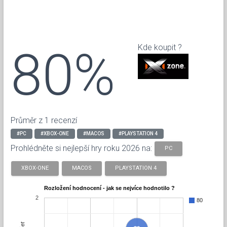
80%
Kde koupit ?
Průměr z 1 recenzí
#PC
#XBOX-ONE
#MACOS
#PLAYSTATION 4
Prohlédněte si nejlepší hry roku 2026 na:
PC
XBOX-ONE
MACOS
PLAYSTATION 4
Rozložení hodnocení - jak se nejvíce hodnotilo ?
2
80