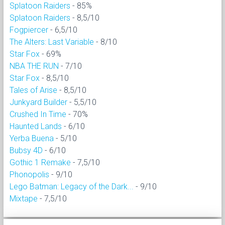
Splatoon Raiders
- 85%
Splatoon Raiders
- 8,5/10
Fogpiercer
- 6,5/10
The Alters: Last Variable
- 8/10
Star Fox
- 69%
NBA THE RUN
- 7/10
Star Fox
- 8,5/10
Tales of Arise
- 8,5/10
Junkyard Builder
- 5,5/10
Crushed In Time
- 70%
Haunted Lands
- 6/10
Yerba Buena
- 5/10
Bubsy 4D
- 6/10
Gothic 1 Remake
- 7,5/10
Phonopolis
- 9/10
Lego Batman: Legacy of the Dark...
- 9/10
Mixtape
- 7,5/10