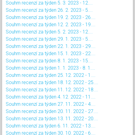
Souhrn recenzí za týden 5. 3. 2023 - 12....
Souhrn recenzí za týden 26. 2. 2023 - 5....
Souhrn recenzí za týden 19. 2. 2023 - 26....
Souhrn recenzí za týden 12. 2. 2023 - 19....
Souhrn recenzí za týden 5. 2. 2023 - 12....
Souhrn recenzí za týden 29. 1. 2023 - 5....
Souhrn recenzí za týden 22. 1. 2023 - 29....
Souhrn recenzí za týden 15. 1. 2023 - 22....
Souhrn recenzí za týden 8. 1. 2023 - 15....
Souhrn recenzí za týden 1. 1. 2023 - 8. 1....
Souhrn recenzí za týden 25. 12. 2022 - 1....
Souhrn recenzí za týden 18. 12. 2022 - 25....
Souhrn recenzí za týden 11. 12. 2022 - 18....
Souhrn recenzí za týden 4. 12. 2022 - 11....
Souhrn recenzí za týden 27. 11. 2022 - 4....
Souhrn recenzí za týden 20. 11. 2022 - 27....
Souhrn recenzí za týden 13. 11. 2022 - 20....
Souhrn recenzí za týden 6. 11. 2022 - 13....
Souhrn recenzí za týden 30. 10. 2022 - 6....