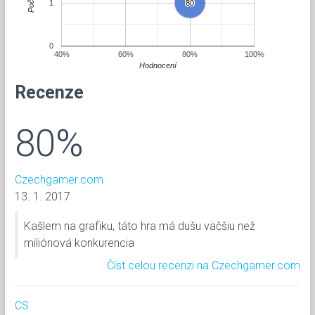
Počet
1
80
80
0
40%
60%
80%
100%
Hodnocení
Recenze
80%
Czechgamer.com
13. 1. 2017
Kašlem na grafiku, táto hra má dušu väčšiu než
miliónová konkurencia
Číst celou recenzi na Czechgamer.com
CS