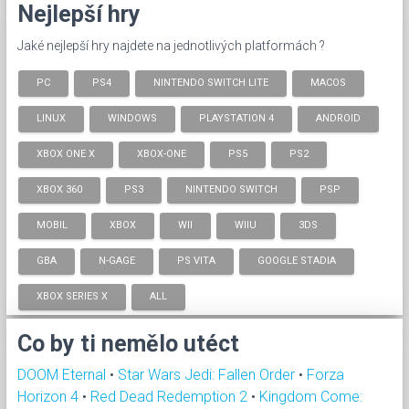
Nejlepší hry
Jaké nejlepší hry najdete na jednotlivých platformách ?
PC
PS4
NINTENDO SWITCH LITE
MACOS
LINUX
WINDOWS
PLAYSTATION 4
ANDROID
XBOX ONE X
XBOX-ONE
PS5
PS2
XBOX 360
PS3
NINTENDO SWITCH
PSP
MOBIL
XBOX
WII
WIIU
3DS
GBA
N-GAGE
PS VITA
GOOGLE STADIA
XBOX SERIES X
ALL
Co by ti nemělo utéct
DOOM Eternal
•
Star Wars Jedi: Fallen Order
•
Forza
Horizon 4
•
Red Dead Redemption 2
•
Kingdom Come: