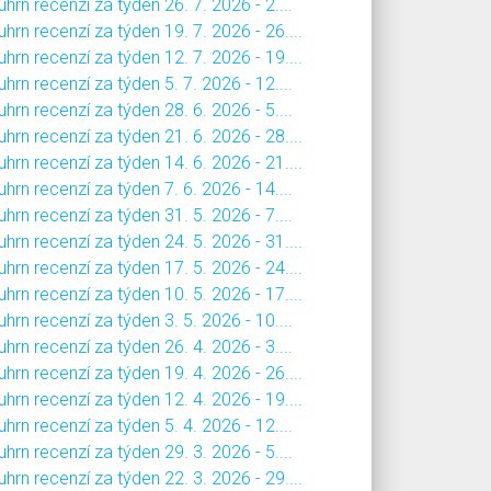
hrn recenzí za týden 26. 7. 2026 - 2....
hrn recenzí za týden 19. 7. 2026 - 26....
hrn recenzí za týden 12. 7. 2026 - 19....
hrn recenzí za týden 5. 7. 2026 - 12....
hrn recenzí za týden 28. 6. 2026 - 5....
hrn recenzí za týden 21. 6. 2026 - 28....
hrn recenzí za týden 14. 6. 2026 - 21....
hrn recenzí za týden 7. 6. 2026 - 14....
hrn recenzí za týden 31. 5. 2026 - 7....
hrn recenzí za týden 24. 5. 2026 - 31....
hrn recenzí za týden 17. 5. 2026 - 24....
hrn recenzí za týden 10. 5. 2026 - 17....
hrn recenzí za týden 3. 5. 2026 - 10....
hrn recenzí za týden 26. 4. 2026 - 3....
hrn recenzí za týden 19. 4. 2026 - 26....
hrn recenzí za týden 12. 4. 2026 - 19....
hrn recenzí za týden 5. 4. 2026 - 12....
hrn recenzí za týden 29. 3. 2026 - 5....
hrn recenzí za týden 22. 3. 2026 - 29....