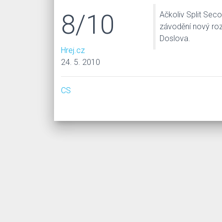
8/10
Ačkoliv Split Se
závodění nový roz
Doslova.
Hrej.cz
24. 5. 2010
CS