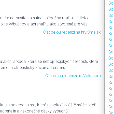
Sou
Sou
Sou
osť a nemusíte sa nutne upierať na realitu, sú tieto
Sou
plné výbuchov a adrenalínu ako stvorené pre vás.
Sou
Číst celou recenzi na hry.Sme.sk
Sou
Sou
Sou
Sou
Sou
akční arkáda, která se nebojí lecjakých šíleností, které
Sou
ten charakteristický závan adrenalinu.
Sou
Číst celou recenzi na Vokr.com
Sou
Sou
Sou
Sou
Sou
kutku povedená hra, která uspokojí zvláště hráče, kteří
Sou
t, adrenalin a nekonečné dávky výbuchů.
Sou