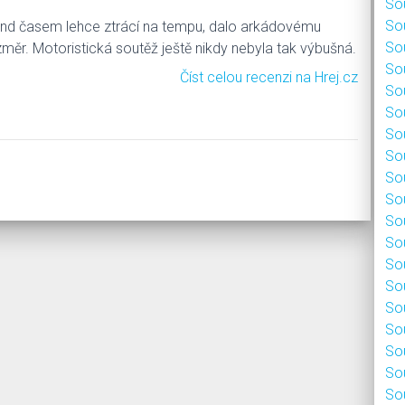
Sou
Sou
cond časem lehce ztrácí na tempu, dalo arkádovému
Sou
měr. Motoristická soutěž ještě nikdy nebyla tak výbušná.
Sou
Číst celou recenzi na Hrej.cz
Sou
Sou
Sou
Sou
Sou
Sou
Sou
Sou
Sou
Sou
Sou
Sou
Sou
Sou
Sou