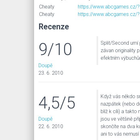
Cheaty
https://www.abcgames.cz/
Cheaty
https://www.abcgames.cz/?
Recenze
9/10
Split/Second umí 
závan originality
efektním výbuch
Doupě
23. 6. 2010
4,5/5
Když vás někdo sm
nazpátek (nebo d
blíž k cíli) a tak
Doupě
jsou ve většině p
22. 6. 2010
skončíte na dva ku
ani to vás nemusí 