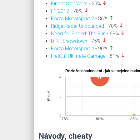
south
Kinect Star Wars
- 60%
south
F1 2012
- 78%
north
Forza Motorsport 2
- 86%
south
Ridge Racer Unbounded
- 70%
south
Need for Speed: The Run
- 63%
south
DIRT Showdown
- 75%
north
Forza Motorsport 4
- 90%
south
FlatOut Ultimate Carnage
- 81%
Rozložení hodnocení - jak se nejvíce hodno
4
80
80
Počet
3
2
75%
80%
85%
Návody, cheaty