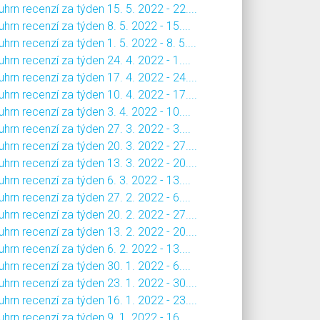
hrn recenzí za týden 15. 5. 2022 - 22....
hrn recenzí za týden 8. 5. 2022 - 15....
hrn recenzí za týden 1. 5. 2022 - 8. 5....
hrn recenzí za týden 24. 4. 2022 - 1....
hrn recenzí za týden 17. 4. 2022 - 24....
hrn recenzí za týden 10. 4. 2022 - 17....
hrn recenzí za týden 3. 4. 2022 - 10....
hrn recenzí za týden 27. 3. 2022 - 3....
hrn recenzí za týden 20. 3. 2022 - 27....
hrn recenzí za týden 13. 3. 2022 - 20....
hrn recenzí za týden 6. 3. 2022 - 13....
hrn recenzí za týden 27. 2. 2022 - 6....
hrn recenzí za týden 20. 2. 2022 - 27....
hrn recenzí za týden 13. 2. 2022 - 20....
hrn recenzí za týden 6. 2. 2022 - 13....
hrn recenzí za týden 30. 1. 2022 - 6....
hrn recenzí za týden 23. 1. 2022 - 30....
hrn recenzí za týden 16. 1. 2022 - 23....
hrn recenzí za týden 9. 1. 2022 - 16....