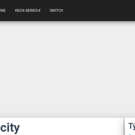
ONE
XBOX-SERIES-X
SWITCH
city
T