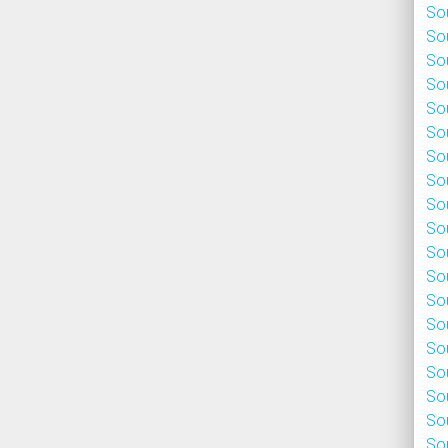
Sou
Sou
Sou
Sou
Sou
Sou
Sou
Sou
Sou
Sou
Sou
Sou
Sou
Sou
Sou
Sou
Sou
Sou
Sou