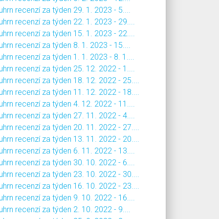
hrn recenzí za týden 29. 1. 2023 - 5....
hrn recenzí za týden 22. 1. 2023 - 29....
hrn recenzí za týden 15. 1. 2023 - 22....
hrn recenzí za týden 8. 1. 2023 - 15....
hrn recenzí za týden 1. 1. 2023 - 8. 1....
hrn recenzí za týden 25. 12. 2022 - 1....
hrn recenzí za týden 18. 12. 2022 - 25....
hrn recenzí za týden 11. 12. 2022 - 18....
hrn recenzí za týden 4. 12. 2022 - 11....
hrn recenzí za týden 27. 11. 2022 - 4....
hrn recenzí za týden 20. 11. 2022 - 27....
hrn recenzí za týden 13. 11. 2022 - 20....
hrn recenzí za týden 6. 11. 2022 - 13....
hrn recenzí za týden 30. 10. 2022 - 6....
hrn recenzí za týden 23. 10. 2022 - 30....
hrn recenzí za týden 16. 10. 2022 - 23....
hrn recenzí za týden 9. 10. 2022 - 16....
hrn recenzí za týden 2. 10. 2022 - 9....