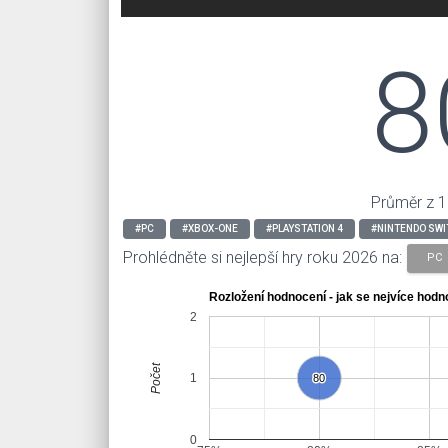
8
Průměr z 1
#PC
#XBOX-ONE
#PLAYSTATION 4
#NINTENDO SW
Prohlédněte si nejlepší hry roku 2026 na:
PC
Rozložení hodnocení - jak se nejvíce hodno
2
Počet
1
80
80
0