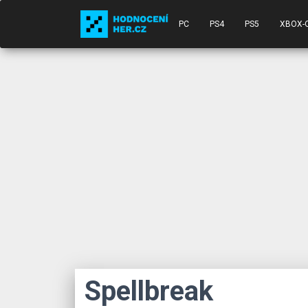
PC
PS4
PS5
XBOX-
Spellbreak