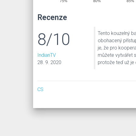
75%
80%
85%
Recenze
8/10
Tento kouzelný ba
obohacený přístu
je, že pro kooper
IndianTV
můžete vytvářet s
28. 9. 2020
protože teď už je č
CS