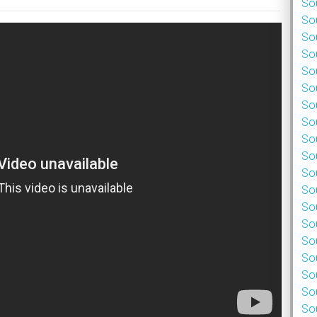
Sou
Sou
Sou
Sou
Sou
Sou
Sou
Sou
Sou
Sou
Sou
Sou
Sou
Sou
Sou
Sou
Sou
Sou
Sou