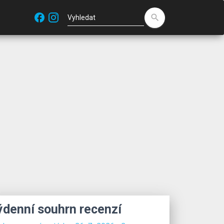
facebook
search
ýdenní souhrn recenzí