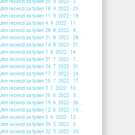
hrn recenzí za týden 25. 9. 2022 - 2....
hrn recenzí za týden 18. 9. 2022 - 25....
hrn recenzí za týden 11. 9. 2022 - 18....
hrn recenzí za týden 4. 9. 2022 - 11....
hrn recenzí za týden 28. 8. 2022 - 4....
hrn recenzí za týden 21. 8. 2022 - 28....
hrn recenzí za týden 14. 8. 2022 - 21....
hrn recenzí za týden 7. 8. 2022 - 14....
hrn recenzí za týden 31. 7. 2022 - 7....
hrn recenzí za týden 24. 7. 2022 - 31....
hrn recenzí za týden 17. 7. 2022 - 24....
hrn recenzí za týden 10. 7. 2022 - 17....
hrn recenzí za týden 3. 7. 2022 - 10....
hrn recenzí za týden 26. 6. 2022 - 3....
hrn recenzí za týden 19. 6. 2022 - 26....
hrn recenzí za týden 12. 6. 2022 - 19....
hrn recenzí za týden 5. 6. 2022 - 12....
hrn recenzí za týden 29. 5. 2022 - 5....
hrn recenzí za týden 22. 5. 2022 - 29....