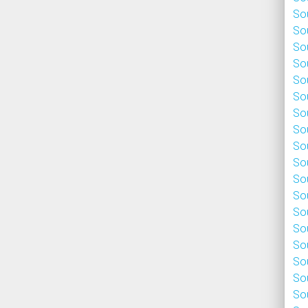
Sou
Sou
Sou
Sou
Sou
Sou
Sou
Sou
Sou
Sou
Sou
Sou
Sou
Sou
Sou
Sou
Sou
Sou