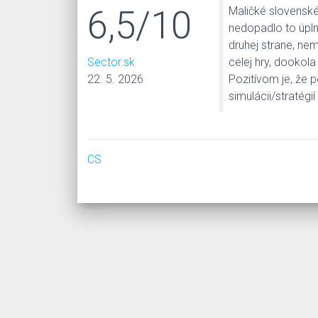
6,5/10
Maličké slovenské
nedopadlo to úplne
druhej strane, n
Sector.sk
celej hry, dookol
22. 5. 2026
Pozitívom je, že
simulácii/stratégií
CS