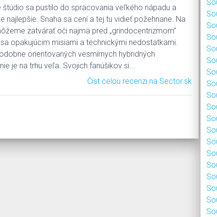
Sou
 štúdio sa pustilo do spracovania veľkého nápadu a
Sou
 najlepšie. Snaha sa cení a tej tu vidieť požehnane. Na
Sou
emôžeme zatvárať oči najmä pred „grindocentrizmom"
Sou
a sa opakujúcim misiami a technickými nedostatkami.
Sou
 podobne orientovaných vesmírnych hybridných
Sou
 nie je na trhu veľa. Svojich fanúšikov si...
Sou
Číst celou recenzi na Sector.sk
Sou
Sou
Sou
Sou
Sou
Sou
Sou
Sou
Sou
Sou
Sou
Sou