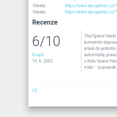
Cheaty
https://www.abcgames.cz/
Cheaty
https://www.abcgames.cz/?
Recenze
6/10
Titul Space Haste
konvenční dopravn
právě do jednoho
Doupě
automobily, pravid
19. 6. 2002
v titulu Space Ha
málo – popravdě j
CS