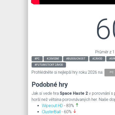
6
Průměr z 1
#PC
#ZÁVODNÍ
#BUDOUCNOST
#ZÁVOD
#SP
#FUTURISTICKÝ ZÁVOD
Prohlédněte si nejlepší hry roku 2026 na:
PC
Podobné hry
Jak si vede hra
Space Haste 2
v porovnání s
horší než větsina porovnávaných her. Naše dopo
north
Wipeout HD
- 83%
south
ClusterBall
- 60%