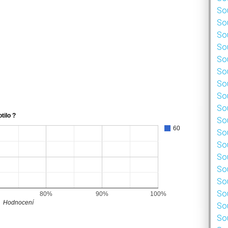
Sou
Sou
Sou
Sou
h
Sou
Sou
Sou
Sou
Sou
tilo ?
Sou
60
Sou
Sou
Sou
Sou
Sou
Sou
80%
90%
100%
Hodnocení
Sou
Sou