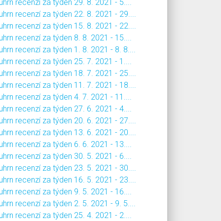
hrn recenzí za týden 29. 8. 2021 - 5....
hrn recenzí za týden 22. 8. 2021 - 29....
hrn recenzí za týden 15. 8. 2021 - 22....
hrn recenzí za týden 8. 8. 2021 - 15....
hrn recenzí za týden 1. 8. 2021 - 8. 8....
hrn recenzí za týden 25. 7. 2021 - 1....
hrn recenzí za týden 18. 7. 2021 - 25....
hrn recenzí za týden 11. 7. 2021 - 18....
hrn recenzí za týden 4. 7. 2021 - 11....
hrn recenzí za týden 27. 6. 2021 - 4....
hrn recenzí za týden 20. 6. 2021 - 27....
hrn recenzí za týden 13. 6. 2021 - 20....
hrn recenzí za týden 6. 6. 2021 - 13....
hrn recenzí za týden 30. 5. 2021 - 6....
hrn recenzí za týden 23. 5. 2021 - 30....
hrn recenzí za týden 16. 5. 2021 - 23....
hrn recenzí za týden 9. 5. 2021 - 16....
hrn recenzí za týden 2. 5. 2021 - 9. 5....
hrn recenzí za týden 25. 4. 2021 - 2....