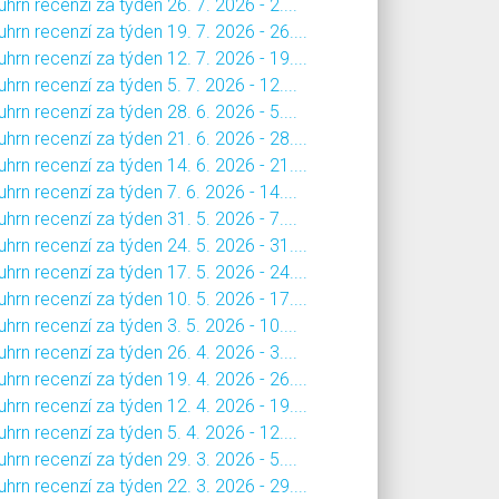
hrn recenzí za týden 26. 7. 2026 - 2....
hrn recenzí za týden 19. 7. 2026 - 26....
hrn recenzí za týden 12. 7. 2026 - 19....
hrn recenzí za týden 5. 7. 2026 - 12....
hrn recenzí za týden 28. 6. 2026 - 5....
hrn recenzí za týden 21. 6. 2026 - 28....
hrn recenzí za týden 14. 6. 2026 - 21....
hrn recenzí za týden 7. 6. 2026 - 14....
hrn recenzí za týden 31. 5. 2026 - 7....
hrn recenzí za týden 24. 5. 2026 - 31....
hrn recenzí za týden 17. 5. 2026 - 24....
hrn recenzí za týden 10. 5. 2026 - 17....
hrn recenzí za týden 3. 5. 2026 - 10....
hrn recenzí za týden 26. 4. 2026 - 3....
hrn recenzí za týden 19. 4. 2026 - 26....
hrn recenzí za týden 12. 4. 2026 - 19....
hrn recenzí za týden 5. 4. 2026 - 12....
hrn recenzí za týden 29. 3. 2026 - 5....
hrn recenzí za týden 22. 3. 2026 - 29....