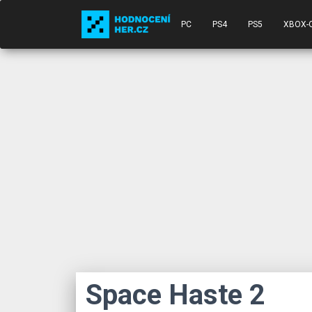
PC
PS4
PS5
XBOX-
Space Haste 2