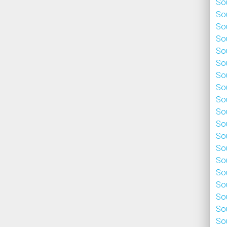
Sou
Sou
Sou
Sou
Sou
Sou
Sou
Sou
Sou
Sou
Sou
Sou
Sou
Sou
Sou
Sou
Sou
Sou
Sou