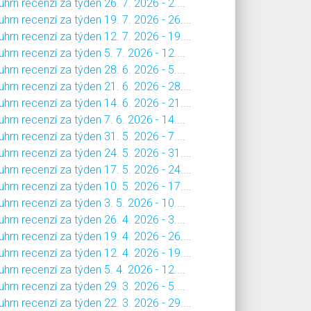
hrn recenzí za týden 26. 7. 2026 - 2....
hrn recenzí za týden 19. 7. 2026 - 26....
hrn recenzí za týden 12. 7. 2026 - 19....
hrn recenzí za týden 5. 7. 2026 - 12....
hrn recenzí za týden 28. 6. 2026 - 5....
hrn recenzí za týden 21. 6. 2026 - 28....
hrn recenzí za týden 14. 6. 2026 - 21....
hrn recenzí za týden 7. 6. 2026 - 14....
hrn recenzí za týden 31. 5. 2026 - 7....
hrn recenzí za týden 24. 5. 2026 - 31....
hrn recenzí za týden 17. 5. 2026 - 24....
hrn recenzí za týden 10. 5. 2026 - 17....
hrn recenzí za týden 3. 5. 2026 - 10....
hrn recenzí za týden 26. 4. 2026 - 3....
hrn recenzí za týden 19. 4. 2026 - 26....
hrn recenzí za týden 12. 4. 2026 - 19....
hrn recenzí za týden 5. 4. 2026 - 12....
hrn recenzí za týden 29. 3. 2026 - 5....
hrn recenzí za týden 22. 3. 2026 - 29....