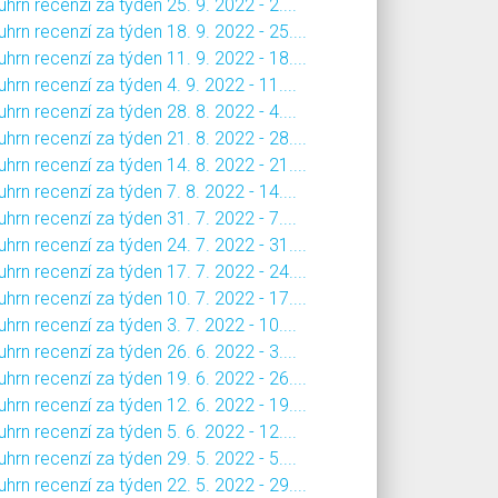
hrn recenzí za týden 25. 9. 2022 - 2....
hrn recenzí za týden 18. 9. 2022 - 25....
hrn recenzí za týden 11. 9. 2022 - 18....
hrn recenzí za týden 4. 9. 2022 - 11....
hrn recenzí za týden 28. 8. 2022 - 4....
hrn recenzí za týden 21. 8. 2022 - 28....
hrn recenzí za týden 14. 8. 2022 - 21....
hrn recenzí za týden 7. 8. 2022 - 14....
hrn recenzí za týden 31. 7. 2022 - 7....
hrn recenzí za týden 24. 7. 2022 - 31....
hrn recenzí za týden 17. 7. 2022 - 24....
hrn recenzí za týden 10. 7. 2022 - 17....
hrn recenzí za týden 3. 7. 2022 - 10....
hrn recenzí za týden 26. 6. 2022 - 3....
hrn recenzí za týden 19. 6. 2022 - 26....
hrn recenzí za týden 12. 6. 2022 - 19....
hrn recenzí za týden 5. 6. 2022 - 12....
hrn recenzí za týden 29. 5. 2022 - 5....
hrn recenzí za týden 22. 5. 2022 - 29....