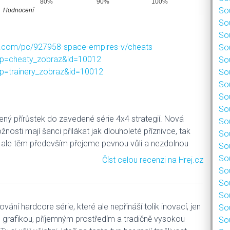
80%
90%
100%
Sou
Hodnocení
Sou
Sou
t.com/pc/927958-space-empires-v/cheats
Sou
?p=cheaty_zobraz&id=10012
Sou
p=trainery_zobraz&id=10012
Sou
Sou
Sou
Sou
ý přírůstek do zavedené série 4x4 strategií. Nová
Sou
nosti mají šanci přilákat jak dlouholeté příznivce, tak
Sou
 ale těm především přejeme pevnou vůli a nezdolnou
Sou
Sou
Číst celou recenzi na Hrej.cz
Sou
Sou
Sou
ní hardcore série, které ale nepřináší tolik inovací, jen
Sou
 grafikou, příjemným prostředím a tradičně vysokou
Sou