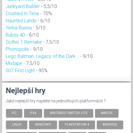
Junkyard Builder
- 5,5/10
Crushed In Time
- 70%
Haunted Lands
- 6/10
Yerba Buena
- 5/10
Bubsy 4D
- 6/10
Gothic 1 Remake
- 7,5/10
Phonopolis
- 9/10
Lego Batman: Legacy of the Dark...
- 9/10
Mixtape
- 7,5/10
007 First Light
- 95%
Nejlepší hry
Jaké nejlepší hry najdete na jednotlivých platformách ?
PC
PS4
NINTENDO SWITCH LITE
MACOS
LINUX
WINDOWS
PLAYSTATION 4
ANDROID