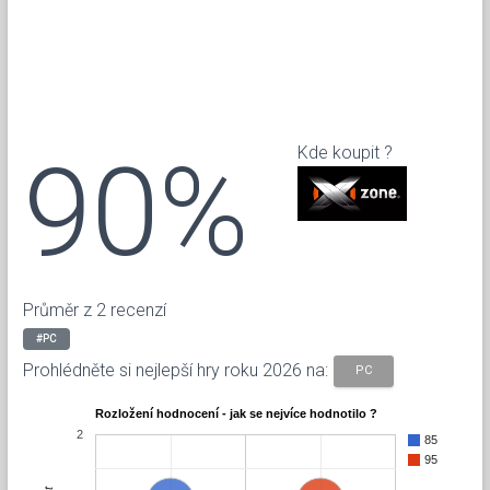
90%
Kde koupit ?
Průměr z 2 recenzí
#PC
Prohlédněte si nejlepší hry roku 2026 na:
PC
Rozložení hodnocení - jak se nejvíce hodnotilo ?
2
85
95