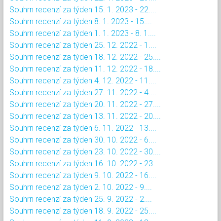
Souhrn recenzí za týden 15. 1. 2023 - 22....
Souhrn recenzí za týden 8. 1. 2023 - 15....
Souhrn recenzí za týden 1. 1. 2023 - 8. 1....
Souhrn recenzí za týden 25. 12. 2022 - 1....
Souhrn recenzí za týden 18. 12. 2022 - 25....
Souhrn recenzí za týden 11. 12. 2022 - 18....
Souhrn recenzí za týden 4. 12. 2022 - 11....
Souhrn recenzí za týden 27. 11. 2022 - 4....
Souhrn recenzí za týden 20. 11. 2022 - 27....
Souhrn recenzí za týden 13. 11. 2022 - 20....
Souhrn recenzí za týden 6. 11. 2022 - 13....
Souhrn recenzí za týden 30. 10. 2022 - 6....
Souhrn recenzí za týden 23. 10. 2022 - 30....
Souhrn recenzí za týden 16. 10. 2022 - 23....
Souhrn recenzí za týden 9. 10. 2022 - 16....
Souhrn recenzí za týden 2. 10. 2022 - 9....
Souhrn recenzí za týden 25. 9. 2022 - 2....
Souhrn recenzí za týden 18. 9. 2022 - 25....