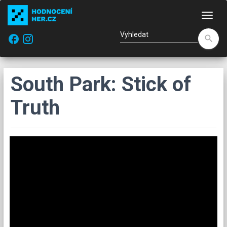
Nav
facebook
search
South Park: Stick of
Truth