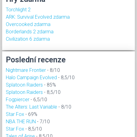
Torchlight 2
ARK: Survival Evolved zdarma
Overcooked zdarma
Borderlands 2 zdarma
Civilization 6 zdarma
Poslední recenze
Nightmare Frontier
- 8/10
Halo Campaign Evolved
- 8,5/10
Splatoon Raiders
- 85%
Splatoon Raiders
- 8,5/10
Fogpiercer
- 6,5/10
The Alters: Last Variable
- 8/10
Star Fox
- 69%
NBA THE RUN
- 7/10
Star Fox
- 8,5/10
Tales of Arise
- 8,5/10