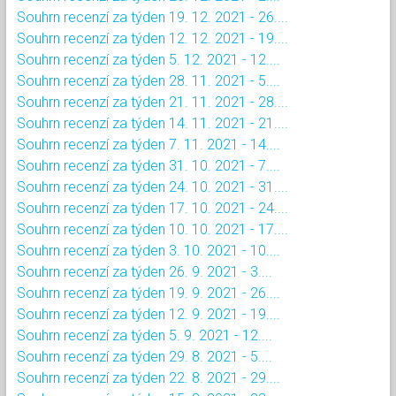
Souhrn recenzí za týden 19. 12. 2021 - 26....
Souhrn recenzí za týden 12. 12. 2021 - 19....
Souhrn recenzí za týden 5. 12. 2021 - 12....
Souhrn recenzí za týden 28. 11. 2021 - 5....
Souhrn recenzí za týden 21. 11. 2021 - 28....
Souhrn recenzí za týden 14. 11. 2021 - 21....
Souhrn recenzí za týden 7. 11. 2021 - 14....
Souhrn recenzí za týden 31. 10. 2021 - 7....
Souhrn recenzí za týden 24. 10. 2021 - 31....
Souhrn recenzí za týden 17. 10. 2021 - 24....
Souhrn recenzí za týden 10. 10. 2021 - 17....
Souhrn recenzí za týden 3. 10. 2021 - 10....
Souhrn recenzí za týden 26. 9. 2021 - 3....
Souhrn recenzí za týden 19. 9. 2021 - 26....
Souhrn recenzí za týden 12. 9. 2021 - 19....
Souhrn recenzí za týden 5. 9. 2021 - 12....
Souhrn recenzí za týden 29. 8. 2021 - 5....
Souhrn recenzí za týden 22. 8. 2021 - 29....